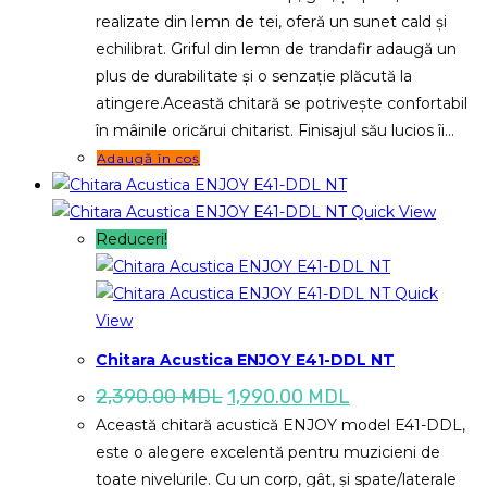
realizate din lemn de tei, oferă un sunet cald și
echilibrat. Griful din lemn de trandafir adaugă un
plus de durabilitate și o senzație plăcută la
atingere.Această chitară se potrivește confortabil
în mâinile oricărui chitarist. Finisajul său lucios îi…
Adaugă în coș
Quick View
Reduceri!
Quick
View
Chitara Acustica ENJOY E41-DDL NT
Prețul
Prețul
2,390.00
MDL
1,990.00
MDL
inițial
curent
Această chitară acustică ENJOY model E41-DDL,
a
este:
fost:
1,990.00 MDL.
este o alegere excelentă pentru muzicieni de
2,390.00 MDL.
toate nivelurile. Cu un corp, gât, și spate/laterale