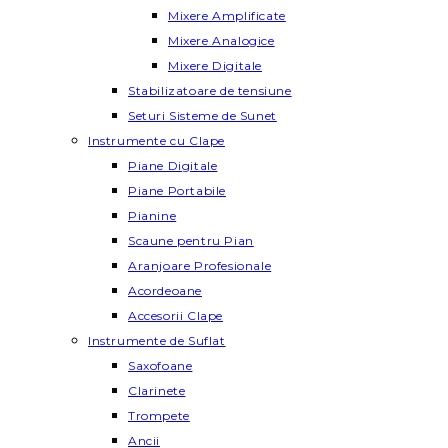
Mixere Amplificate
Mixere Analogice
Mixere Digitale
Stabilizatoare de tensiune
Seturi Sisteme de Sunet
Instrumente cu Clape
Piane Digitale
Piane Portabile
Pianine
Scaune pentru Pian
Aranjoare Profesionale
Acordeoane
Accesorii Clape
Instrumente de Suflat
Saxofoane
Clarinete
Trompete
Ancii