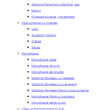
Althorn/Tenorhorn Bariton, etc
Naiuri
Produse curatat, intretinere
Instrumente cu Coarde
Viori
Accesorii Vioara
Cobze
Sacâz
Microfoane
Microfoane Voce
Microfoane fara fir
Microfoane de Studio
Sisteme Wireless cu Headset
Sisteme Wireless cu Lavalieră
Sisteme Wireless Pentru Instrumente
Microfoane Pentru Instalatii
Microfoane pentru cor
Căști și Monitorizare In-Ear