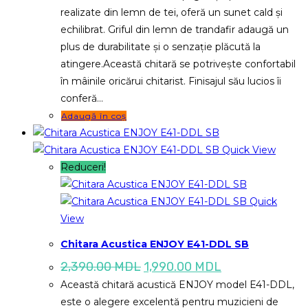
realizate din lemn de tei, oferă un sunet cald și
echilibrat. Griful din lemn de trandafir adaugă un
plus de durabilitate și o senzație plăcută la
atingere.Această chitară se potrivește confortabil
în mâinile oricărui chitarist. Finisajul său lucios îi
conferă…
Adaugă în coș
Quick View
Reduceri!
Quick
View
Chitara Acustica ENJOY E41-DDL SB
Prețul
Prețul
2,390.00
MDL
1,990.00
MDL
inițial
curent
Această chitară acustică ENJOY model E41-DDL,
a
este:
fost:
1,990.00 MDL.
este o alegere excelentă pentru muzicieni de