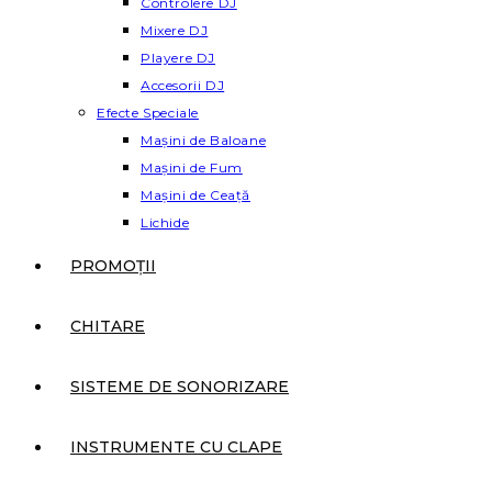
Controlere DJ
Mixere DJ
Playere DJ
Accesorii DJ
Efecte Speciale
Mașini de Baloane
Mașini de Fum
Mașini de Ceață
Lichide
PROMOȚII
CHITARE
SISTEME DE SONORIZARE
INSTRUMENTE CU CLAPE