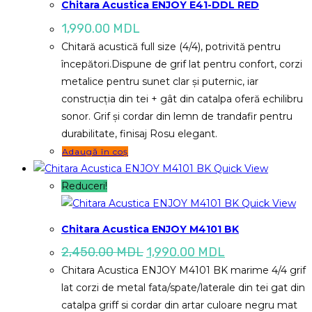
Chitara Acustica ENJOY E41-DDL RED
1,990.00
MDL
Chitară acustică full size (4/4), potrivită pentru
începători.Dispune de grif lat pentru confort, corzi
metalice pentru sunet clar și puternic, iar
construcția din tei + gât din catalpa oferă echilibru
sonor. Grif și cordar din lemn de trandafir pentru
durabilitate, finisaj Rosu elegant.
Adaugă în coș
Quick View
Reduceri!
Quick View
Chitara Acustica ENJOY M4101 BK
Prețul
Prețul
2,450.00
MDL
1,990.00
MDL
inițial
curent
Chitara Acustica ENJOY M4101 BK marime 4/4 grif
a
este:
fost:
1,990.00 MDL.
lat corzi de metal fata/spate/laterale din tei gat din
2,450.00 MDL.
catalpa griff si cordar din artar culoare negru mat