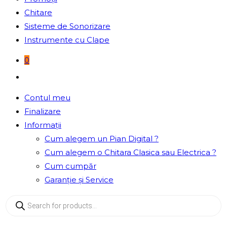
Chitare
Sisteme de Sonorizare
Instrumente cu Clape
0
Toggle
website
Contul meu
search
Finalizare
Informații
Cum alegem un Pian Digital ?
Cum alegem o Chitara Clasica sau Electrica ?
Cum cumpăr
Garanție și Service
Products
search