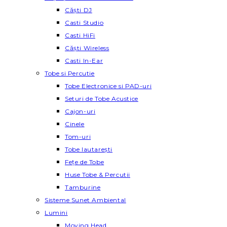
Căști DJ
Casti Studio
Casti HiFi
Căști Wireless
Casti In-Ear
Tobe si Percutie
Tobe Electronice si PAD-uri
Seturi de Tobe Acustice
Cajon-uri
Cinele
Tom-uri
Tobe lautareşti
Fețe de Tobe
Huse Tobe & Percutii
Tamburine
Sisteme Sunet Ambiental
Lumini
Moving Head