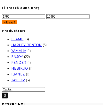
Filtrează după preț
Preț
Preț
minim
maxim
Filtrează
Producător:
FLAME
(8)
HARLEY BENTON
(3)
YAMAHA
(1)
ENJOY
(22)
FENDER
(1)
HEBIKUO
(1)
IBANEZ
(1)
TAYLOR
(3)
DESPRE NOI