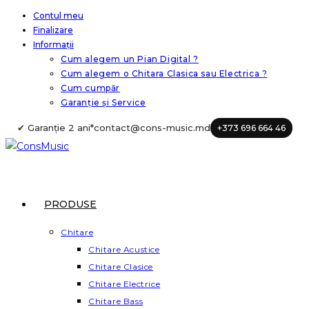
Skip
Contul meu
Finalizare
to
Informații
content
Cum alegem un Pian Digital ?
Cum alegem o Chitara Clasica sau Electrica ?
Cum cumpăr
Garanție și Service
✔ Garanție 2 ani*
contact@cons-music.md
+373 696 664 46
PRODUSE
Chitare
Chitare Acustice
Chitare Clasice
Chitare Electrice
Chitare Bass