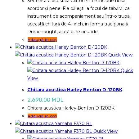
Set chitară acustică Clifton 41 ce include husă,
acordor și pene. Fie că ești la focul de tabără, ca
instrument de acompaniament sau într-o trupă:
această chitară de 41 inch, în forma tradițională
Dreadnought, arată bine oriunde.
Adaugă în coș
Quick View
Quick
View
Chitara acustica Harley Benton D-120BK
2,690.00
MDL
Chitara acustica Harley Benton D-120BK
Adaugă în coș
Quick View