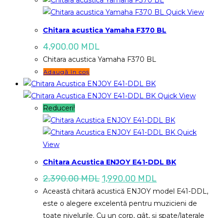
Quick View
Chitara acustica Yamaha F370 BL
4,900.00
MDL
Chitara acustica Yamaha F370 BL
Adaugă în coș
Quick View
Reduceri!
Quick
View
Chitara Acustica ENJOY E41-DDL BK
Prețul
Prețul
2,390.00
MDL
1,990.00
MDL
inițial
curent
Această chitară acustică ENJOY model E41-DDL,
a
este:
fost:
1,990.00 MDL.
este o alegere excelentă pentru muzicieni de
2,390.00 MDL.
toate nivelurile. Cu un corp, gât, și spate/laterale