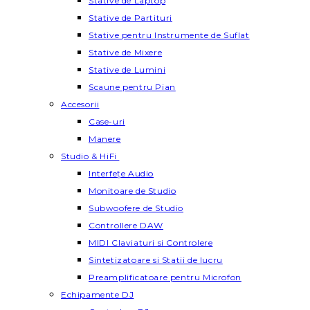
Stative de Laptop
Stative de Partituri
Stative pentru Instrumente de Suflat
Stative de Mixere
Stative de Lumini
Scaune pentru Pian
Accesorii
Case-uri
Manere
Studio & HiFi
Interfețe Audio
Monitoare de Studio
Subwoofere de Studio
Controllere DAW
MIDI Claviaturi si Controlere
Sintetizatoare si Statii de lucru
Preamplificatoare pentru Microfon
Echipamente DJ