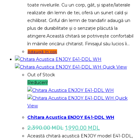
2,390.00 MDL.
toate nivelurile. Cu un corp, gât, și spate/laterale
realizate din lemn de tei, oferă un sunet cald și
echilibrat. Griful din lemn de trandafir adaugă un
plus de durabilitate și o senzație plăcută la
atingere.Această chitară se potrivește confortabil
în mâinile oricărui chitarist. Finisajul său lucios îi…
Adaugă în coș
Quick View
Out of Stock
Reduceri!
Quick
View
Chitara Acustica ENJOY E41-DDL WH
Prețul
Prețul
2,390.00
MDL
1,990.00
MDL
inițial
curent
Această chitară acustică ENJOY model E41-DDL,
a
este: