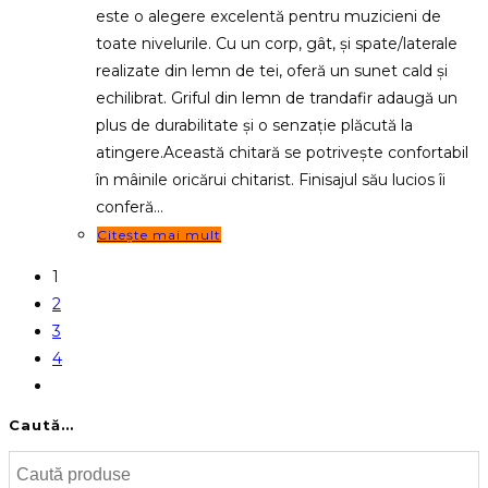
fost:
1,990.00 MDL.
este o alegere excelentă pentru muzicieni de
2,390.00 MDL.
toate nivelurile. Cu un corp, gât, și spate/laterale
realizate din lemn de tei, oferă un sunet cald și
echilibrat. Griful din lemn de trandafir adaugă un
plus de durabilitate și o senzație plăcută la
atingere.Această chitară se potrivește confortabil
în mâinile oricărui chitarist. Finisajul său lucios îi
conferă…
Citește mai mult
1
2
3
4
Caută…