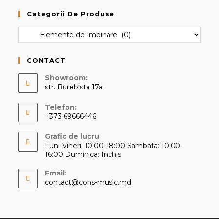
Categorii De Produse
CONTACT
Showroom:
str. Burebista 17a
Telefon:
+373 69666446
Opens
Grafic de lucru
in
Luni-Vineri: 10:00-18:00 Sambata: 10:00-
your
16:00 Duminica: Inchis
application
Email:
Opens
contact@cons-music.md
in
your
application