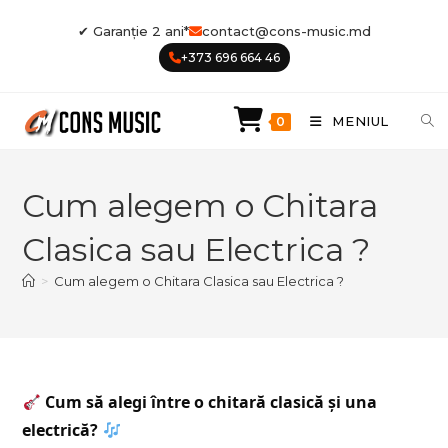
Skip
✔ Garanție 2 ani*
contact@cons-music.md
to
+373 696 664 46
content
MENIUL
0
Cum alegem o Chitara
Clasica sau Electrica ?
>
Cum alegem o Chitara Clasica sau Electrica ?
Cum să alegi între o chitară clasică și una
electrică?