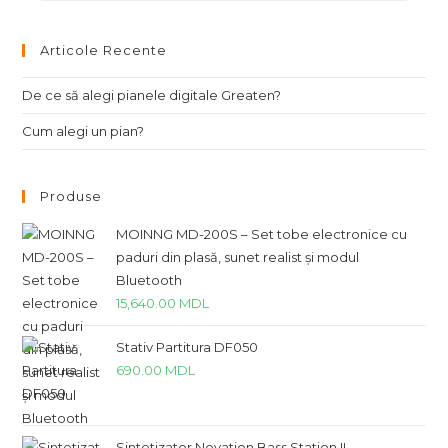
Articole Recente
De ce să alegi pianele digitale Greaten?
Cum alegi un pian?
Produse
MOINNG MD-200S – Set tobe electronice cu
paduri din plasă, sunet realist și modul
Bluetooth
15,640.00
MDL
Stativ Partitura DF050
690.00
MDL
Sintetizator Novation Bass Station II