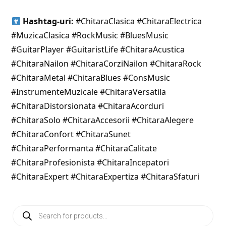
Hashtag-uri:
#ChitaraClasica #ChitaraElectrica
#MuzicaClasica #RockMusic #BluesMusic
#GuitarPlayer #GuitaristLife #ChitaraAcustica
#ChitaraNailon #ChitaraCorziNailon #ChitaraRock
#ChitaraMetal #ChitaraBlues #ConsMusic
#InstrumenteMuzicale #ChitaraVersatila
#ChitaraDistorsionata #ChitaraAcorduri
#ChitaraSolo #ChitaraAccesorii #ChitaraAlegere
#ChitaraConfort #ChitaraSunet
#ChitaraPerformanta #ChitaraCalitate
#ChitaraProfesionista #ChitaraIncepatori
#ChitaraExpert #ChitaraExpertiza #ChitaraSfaturi
Products
search