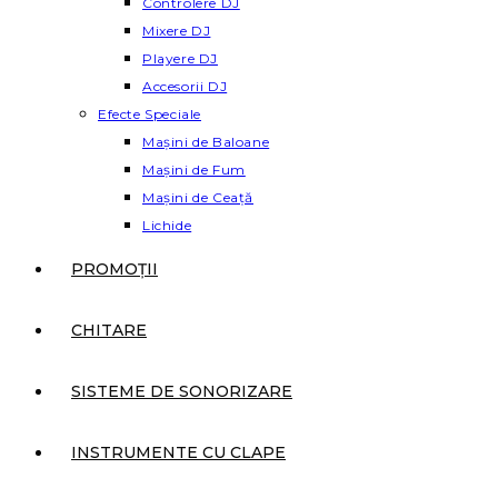
Controlere DJ
Mixere DJ
Playere DJ
Accesorii DJ
Efecte Speciale
Mașini de Baloane
Mașini de Fum
Mașini de Ceață
Lichide
PROMOȚII
CHITARE
SISTEME DE SONORIZARE
INSTRUMENTE CU CLAPE