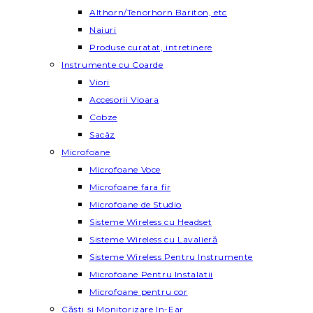
Althorn/Tenorhorn Bariton, etc
Naiuri
Produse curatat, intretinere
Instrumente cu Coarde
Viori
Accesorii Vioara
Cobze
Sacâz
Microfoane
Microfoane Voce
Microfoane fara fir
Microfoane de Studio
Sisteme Wireless cu Headset
Sisteme Wireless cu Lavalieră
Sisteme Wireless Pentru Instrumente
Microfoane Pentru Instalatii
Microfoane pentru cor
Căști și Monitorizare In-Ear