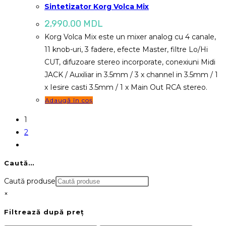
Sintetizator Korg Volca Mix
2,990.00
MDL
Korg Volca Mix este un mixer analog cu 4 canale,
11 knob-uri, 3 fadere, efecte Master, filtre Lo/Hi
CUT, difuzoare stereo incorporate, conexiuni Midi
JACK / Auxiliar in 3.5mm / 3 x channel in 3.5mm / 1
x Iesire casti 3.5mm / 1 x Main Out RCA stereo.
Adaugă în coș
1
2
Caută…
Caută produse
×
Filtrează după preț