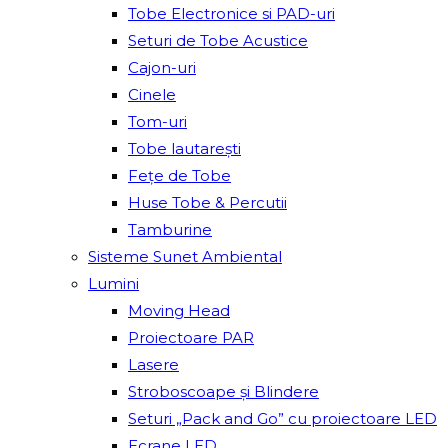
Tobe Electronice si PAD-uri
Seturi de Tobe Acustice
Cajon-uri
Cinele
Tom-uri
Tobe lautareşti
Fețe de Tobe
Huse Tobe & Percutii
Tamburine
Sisteme Sunet Ambiental
Lumini
Moving Head
Proiectoare PAR
Lasere
Stroboscoape și Blindere
Seturi „Pack and Go” cu proiectoare LED
Ecrane LED