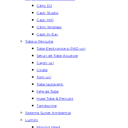
Căști DJ
Casti Studio
Casti HiFi
Căști Wireless
Casti In-Ear
Tobe si Percutie
Tobe Electronice si PAD-uri
Seturi de Tobe Acustice
Cajon-uri
Cinele
Tom-uri
Tobe lautareşti
Fețe de Tobe
Huse Tobe & Percutii
Tamburine
Sisteme Sunet Ambiental
Lumini
Moving Head