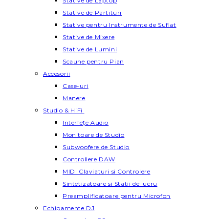
Stative de Laptop
Stative de Partituri
Stative pentru Instrumente de Suflat
Stative de Mixere
Stative de Lumini
Scaune pentru Pian
Accesorii
Case-uri
Manere
Studio & HiFi
Interfețe Audio
Monitoare de Studio
Subwoofere de Studio
Controllere DAW
MIDI Claviaturi si Controlere
Sintetizatoare si Statii de lucru
Preamplificatoare pentru Microfon
Echipamente DJ