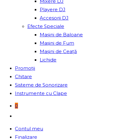
Mixere DJ
Playere DJ
Accesorii DJ
Efecte Speciale
Mașini de Baloane
Mașini de Fum
Mașini de Ceață
Lichide
Promoții
Chitare
Sisteme de Sonorizare
Instrumente cu Clape
0
Toggle
website
Contul meu
search
Finalizare