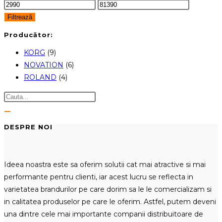
Preț
Preț
minim
maxim
Filtrează
Producător:
KORG
(9)
NOVATION
(6)
ROLAND
(4)
DESPRE NOI
Ideea noastra este sa oferim solutii cat mai atractive si mai
performante pentru clienti, iar acest lucru se reflecta in
varietatea brandurilor pe care dorim sa le le comercializam si
in calitatea produselor pe care le oferim. Astfel, putem deveni
una dintre cele mai importante companii distribuitoare de