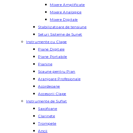
Mixere Amplificate
Mixere Analogice
Mixere Digitale
Stabilizatoare de tensiune
Seturi Sisteme de Sunet
Instrumente cu Clape
Piane Digitale
Piane Portabile
Pianine
Scaune pentru Pian
Aranjoare Profesionale
Acordeoane
Accesorii Clape
Instrumente de Suflat
Saxofoane
Clarinete
Trompete
Ancii