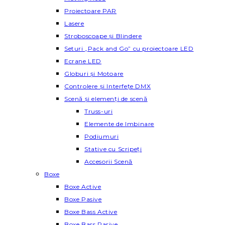
Proiectoare PAR
Lasere
Stroboscoape și Blindere
Seturi „Pack and Go” cu proiectoare LED
Ecrane LED
Globuri și Motoare
Controlere și Interfețe DMX
Scenă și elemenți de scenă
Truss-uri
Elemente de Imbinare
Podiumuri
Stative cu Scripeți
Accesorii Scenă
Boxe
Boxe Active
Boxe Pasive
Boxe Bass Active
Boxe Bass Pasive