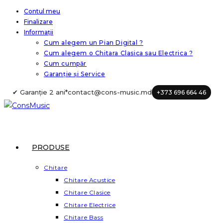
Skip
Contul meu
Finalizare
to
Informații
content
Cum alegem un Pian Digital ?
Cum alegem o Chitara Clasica sau Electrica ?
Cum cumpăr
Garanție și Service
✔ Garanție 2 ani*
contact@cons-music.md
+373 696 664 46
PRODUSE
Chitare
Chitare Acustice
Chitare Clasice
Chitare Electrice
Chitare Bass