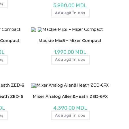
oș
5,980.00
MDL
Adaugă în coș
r Compact
Mackie Mix8 – Mixer Compact
DL
1,990.00
MDL
oș
Adaugă în coș
eath ZED-6
Mixer Analog Allen&Heath ZED-6FX
DL
4,390.00
MDL
oș
Adaugă în coș