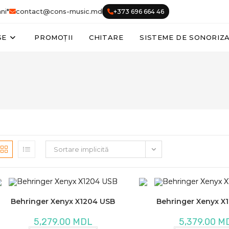
ni*
contact@cons-music.md
+373 696 664 46
SE
PROMOȚII
CHITARE
SISTEME DE SONORIZ
Sortare implicită
Behringer Xenyx X1204 USB
Behringer Xenyx X
5,279.00
MDL
5,379.00
M