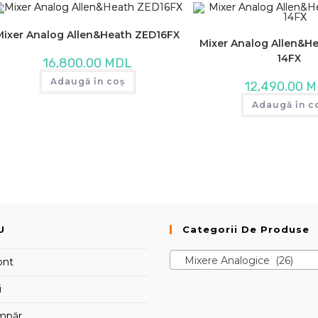
Mixer Analog Allen&Heath ZED16FX
Mixer Analog Allen&H
14FX
16,800.00
MDL
Adaugă în coș
12,490.00
M
Adaugă în c
U
Categorii De Produse
Mixere Analogice (26)
ont
i
mpăr