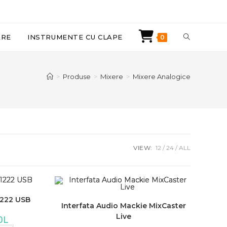
TOGGLE
ARE
INSTRUMENTE CU CLAPE
0
WEBSITE
>
Produse
>
Mixere
>
Mixere Analogice
SEARCH
VIEW:
12
24
ALL
1222 USB
Interfata Audio Mackie MixCaster
Live
DL