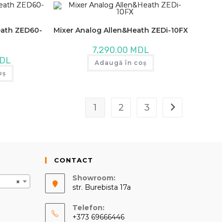
eath ZED60-
Mixer Analog Allen&Heath ZEDi-10FX
7,290.00
MDL
DL
Adaugă în coș
oș
1
2
3
CONTACT
Showroom:
×
str. Burebista 17a
Telefon:
+373 69666446