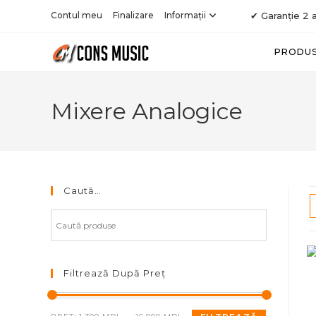
Skip
Contul meu
Finalizare
Informații
✔ Garanție 2 a
to
content
PRODU
Mixere Analogice
Caută…
Filtrează După Preț