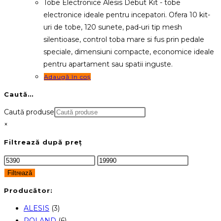
Tobe Electronice Alesis Debut Kit - tobe
electronice ideale pentru incepatori. Ofera 10 kit-
uri de tobe, 120 sunete, pad-uri tip mesh
silentioase, control toba mare si fus prin pedale
speciale, dimensiuni compacte, economice ideale
pentru apartament sau spatii inguste.
Adaugă în coș
Caută…
Caută produse
×
Filtrează după preț
Preț
Preț
minim
maxim
Filtrează
Producător:
ALESIS
(3)
ROLAND
(6)