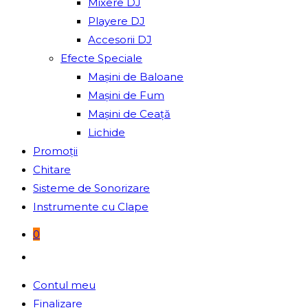
Mixere DJ
Playere DJ
Accesorii DJ
Efecte Speciale
Mașini de Baloane
Mașini de Fum
Mașini de Ceață
Lichide
Promoții
Chitare
Sisteme de Sonorizare
Instrumente cu Clape
0
Toggle
website
Contul meu
search
Finalizare