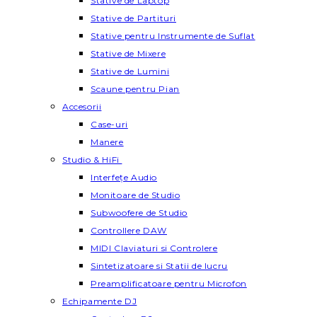
Stative de Laptop
Stative de Partituri
Stative pentru Instrumente de Suflat
Stative de Mixere
Stative de Lumini
Scaune pentru Pian
Accesorii
Case-uri
Manere
Studio & HiFi
Interfețe Audio
Monitoare de Studio
Subwoofere de Studio
Controllere DAW
MIDI Claviaturi si Controlere
Sintetizatoare si Statii de lucru
Preamplificatoare pentru Microfon
Echipamente DJ