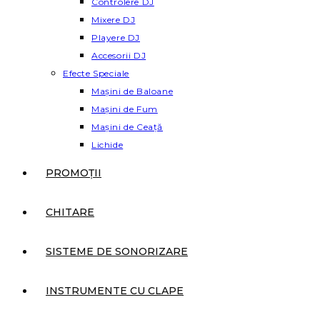
Controlere DJ
Mixere DJ
Playere DJ
Accesorii DJ
Efecte Speciale
Mașini de Baloane
Mașini de Fum
Mașini de Ceață
Lichide
PROMOȚII
CHITARE
SISTEME DE SONORIZARE
INSTRUMENTE CU CLAPE