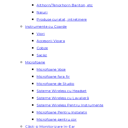
Althorn/Tenorhorn Bariton, etc
Naiuri
Produse curatat, intretinere
Instrumente cu Coarde
Viori
Accesorii Vioara
Cobze
Sacâz
Microfoane
Microfoane Voce
Microfoane fara fir
Microfoane de Studio
Sisteme Wireless cu Headset
Sisteme Wireless cu Lavalieră
Sisteme Wireless Pentru Instrumente
Microfoane Pentru Instalatii
Microfoane pentru cor
Căști și Monitorizare In-Ear