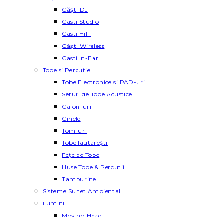
Căști DJ
Casti Studio
Casti HiFi
Căști Wireless
Casti In-Ear
Tobe si Percutie
Tobe Electronice si PAD-uri
Seturi de Tobe Acustice
Cajon-uri
Cinele
Tom-uri
Tobe lautareşti
Fețe de Tobe
Huse Tobe & Percutii
Tamburine
Sisteme Sunet Ambiental
Lumini
Moving Head