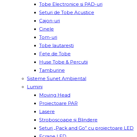
Tobe Electronice si PAD-uri
Seturi de Tobe Acustice
Cajon-uri
Cinele
Tom-uri
Tobe lautareşti
Fețe de Tobe
Huse Tobe & Percutii
Tamburine
Sisteme Sunet Ambiental
Lumini
Moving Head
Proiectoare PAR
Lasere
Stroboscoape și Blindere
Seturi „Pack and Go” cu proiectoare LED
Ecrane LED