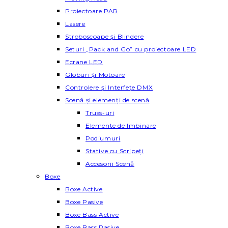
Proiectoare PAR
Lasere
Stroboscoape și Blindere
Seturi „Pack and Go” cu proiectoare LED
Ecrane LED
Globuri și Motoare
Controlere și Interfețe DMX
Scenă și elemenți de scenă
Truss-uri
Elemente de Imbinare
Podiumuri
Stative cu Scripeți
Accesorii Scenă
Boxe
Boxe Active
Boxe Pasive
Boxe Bass Active
Boxe Bass Pasive