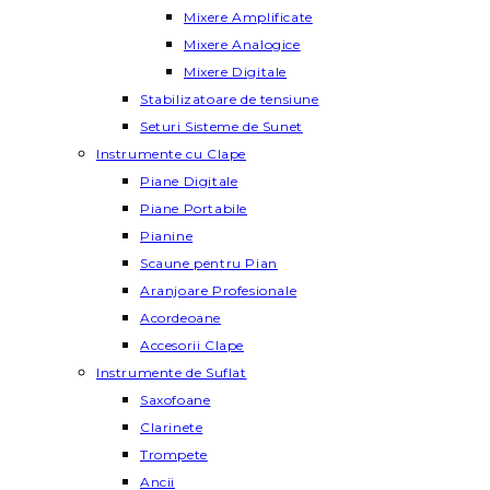
Mixere Amplificate
Mixere Analogice
Mixere Digitale
Stabilizatoare de tensiune
Seturi Sisteme de Sunet
Instrumente cu Clape
Piane Digitale
Piane Portabile
Pianine
Scaune pentru Pian
Aranjoare Profesionale
Acordeoane
Accesorii Clape
Instrumente de Suflat
Saxofoane
Clarinete
Trompete
Ancii