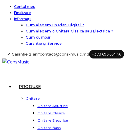
Skip
Contul meu
Finalizare
to
Informații
content
Cum alegem un Pian Digital ?
Cum alegem o Chitara Clasica sau Electrica ?
Cum cumpăr
Garanție și Service
✔ Garanție 2 ani*
contact@cons-music.md
+373 696 664 46
PRODUSE
Chitare
Chitare Acustice
Chitare Clasice
Chitare Electrice
Chitare Bass