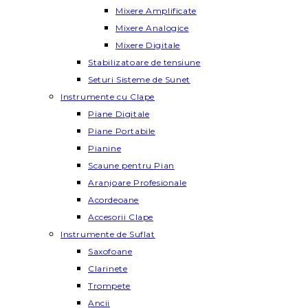
Mixere Amplificate
Mixere Analogice
Mixere Digitale
Stabilizatoare de tensiune
Seturi Sisteme de Sunet
Instrumente cu Clape
Piane Digitale
Piane Portabile
Pianine
Scaune pentru Pian
Aranjoare Profesionale
Acordeoane
Accesorii Clape
Instrumente de Suflat
Saxofoane
Clarinete
Trompete
Ancii