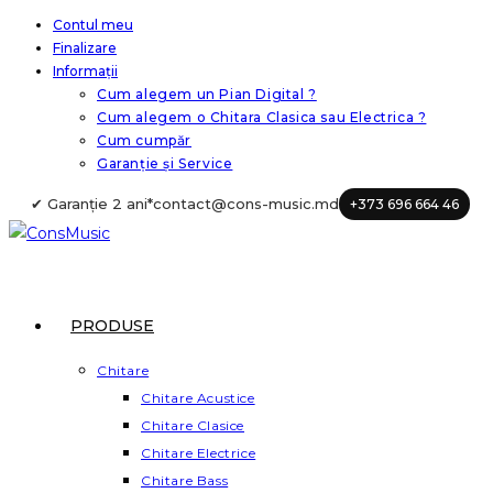
Skip
Contul meu
Finalizare
to
Informații
content
Cum alegem un Pian Digital ?
Cum alegem o Chitara Clasica sau Electrica ?
Cum cumpăr
Garanție și Service
✔ Garanție 2 ani*
contact@cons-music.md
+373 696 664 46
PRODUSE
Chitare
Chitare Acustice
Chitare Clasice
Chitare Electrice
Chitare Bass