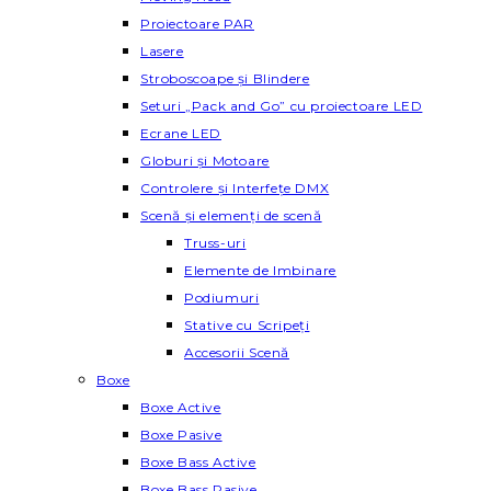
Proiectoare PAR
Lasere
Stroboscoape și Blindere
Seturi „Pack and Go” cu proiectoare LED
Ecrane LED
Globuri și Motoare
Controlere și Interfețe DMX
Scenă și elemenți de scenă
Truss-uri
Elemente de Imbinare
Podiumuri
Stative cu Scripeți
Accesorii Scenă
Boxe
Boxe Active
Boxe Pasive
Boxe Bass Active
Boxe Bass Pasive