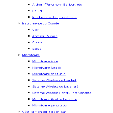
Althorn/Tenorhorn Bariton, etc
Naiuri
Produse curatat, intretinere
Instrumente cu Coarde
Viori
Accesorii Vioara
Cobze
Sacâz
Microfoane
Microfoane Voce
Microfoane fara fir
Microfoane de Studio
Sisteme Wireless cu Headset
Sisteme Wireless cu Lavalieră
Sisteme Wireless Pentru Instrumente
Microfoane Pentru Instalatii
Microfoane pentru cor
Căști și Monitorizare In-Ear