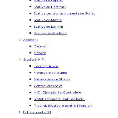
Stative de Laptop
Stative de Partituri
Stative pentru Instrumente de Suflat
Stative de Mixere
Stative de Lumini
Scaune pentru Pian
Accesorii
Case-uri
Manere
Studio & HiFi
Interfețe Audio
Monitoare de Studio
Subwoofere de Studio
Controllere DAW
MIDI Claviaturi si Controlere
Sintetizatoare si Statii de lucru
Preamplificatoare pentru Microfon
Echipamente DJ