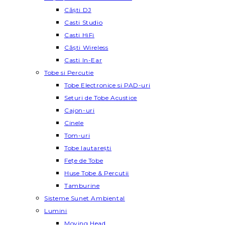
Căști DJ
Casti Studio
Casti HiFi
Căști Wireless
Casti In-Ear
Tobe si Percutie
Tobe Electronice si PAD-uri
Seturi de Tobe Acustice
Cajon-uri
Cinele
Tom-uri
Tobe lautareşti
Fețe de Tobe
Huse Tobe & Percutii
Tamburine
Sisteme Sunet Ambiental
Lumini
Moving Head