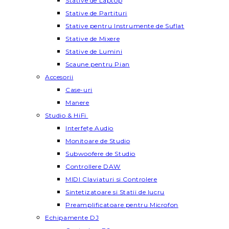
Stative de Laptop
Stative de Partituri
Stative pentru Instrumente de Suflat
Stative de Mixere
Stative de Lumini
Scaune pentru Pian
Accesorii
Case-uri
Manere
Studio & HiFi
Interfețe Audio
Monitoare de Studio
Subwoofere de Studio
Controllere DAW
MIDI Claviaturi si Controlere
Sintetizatoare si Statii de lucru
Preamplificatoare pentru Microfon
Echipamente DJ