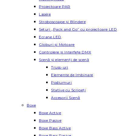
Proiectoare PAR
Lasere
Stroboscoape și Blindere
Seturi „Pack and Go” cu proiectoare LED
Ecrane LED
Globuri și Motoare
Controlere și Interfețe DMX
Scenă și elemenți de scenă
Truss-uri
Elemente de Imbinare
Podiumuri
Stative cu Scripeți
Accesorii Scenă
Boxe
Boxe Active
Boxe Pasive
Boxe Bass Active
Boxe Bass Pasive