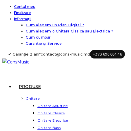
Skip
Contul meu
Finalizare
to
Informații
content
Cum alegem un Pian Digital ?
Cum alegem o Chitara Clasica sau Electrica ?
Cum cumpăr
Garanție și Service
✔ Garanție 2 ani*
contact@cons-music.md
+373 696 664 46
PRODUSE
Chitare
Chitare Acustice
Chitare Clasice
Chitare Electrice
Chitare Bass