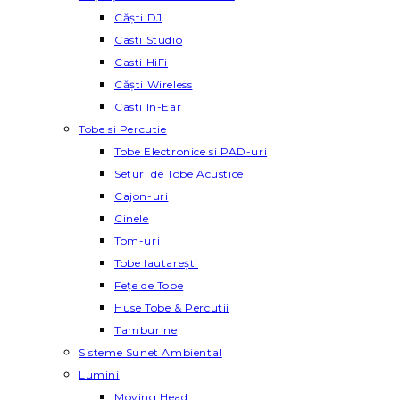
Căști DJ
Casti Studio
Casti HiFi
Căști Wireless
Casti In-Ear
Tobe si Percutie
Tobe Electronice si PAD-uri
Seturi de Tobe Acustice
Cajon-uri
Cinele
Tom-uri
Tobe lautareşti
Fețe de Tobe
Huse Tobe & Percutii
Tamburine
Sisteme Sunet Ambiental
Lumini
Moving Head