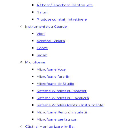
Althorn/Tenorhorn Bariton, etc
Naiuri
Produse curatat, intretinere
Instrumente cu Coarde
Viori
Accesorii Vioara
Cobze
Sacâz
Microfoane
Microfoane Voce
Microfoane fara fir
Microfoane de Studio
Sisteme Wireless cu Headset
Sisteme Wireless cu Lavalieră
Sisteme Wireless Pentru Instrumente
Microfoane Pentru Instalatii
Microfoane pentru cor
Căști și Monitorizare In-Ear