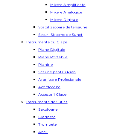
Mixere Amplificate
Mixere Analogice
Mixere Digitale
Stabilizatoare de tensiune
Seturi Sisteme de Sunet
Instrumente cu Clape
Piane Digitale
Piane Portabile
Pianine
Scaune pentru Pian
Aranjoare Profesionale
Acordeoane
Accesorii Clape
Instrumente de Suflat
Saxofoane
Clarinete
Trompete
Ancii