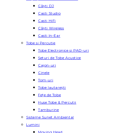
Căști DJ
Casti Studio
Casti HiFi
Căști Wireless
Casti In-Ear
Tobe si Percutie
Tobe Electronice si PAD-uri
Seturi de Tobe Acustice
Cajon-uri
Cinele
Tom-uri
Tobe lautareşti
Fețe de Tobe
Huse Tobe & Percutii
Tamburine
Sisteme Sunet Ambiental
Lumini
Moving Head