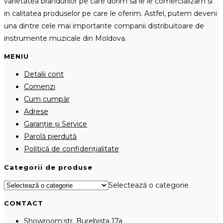
varietatea brandurilor pe care dorim sa le le comercializam si
in calitatea produselor pe care le oferim. Astfel, putem deveni
una dintre cele mai importante companii distribuitoare de
instrumente muzicale din Moldova.
MENIU
Detalii cont
Comenzi
Cum cumpăr
Adrese
Garanție și Service
Parolă pierdută
Politică de confidențialitate
Categorii de produse
Selectează o categorie
CONTACT
Showroom:
str. Burebista 17a