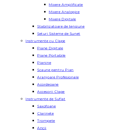
Mixere Amplificate
Mixere Analogice
Mixere Digitale
Stabilizatoare de tensiune
Seturi Sisteme de Sunet
Instrumente cu Clape
Piane Digitale
Piane Portabile
Pianine
Scaune pentru Pian
Aranjoare Profesionale
Acordeoane
Accesorii Clape
Instrumente de Suflat
Saxofoane
Clarinete
Trompete
Ancii