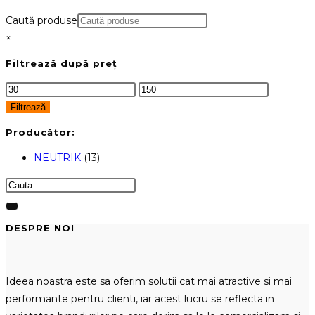
Caută produse
×
Filtrează după preț
Preț
Preț
minim
maxim
Filtrează
Producător:
NEUTRIK
(13)
DESPRE NOI
Ideea noastra este sa oferim solutii cat mai atractive si mai
performante pentru clienti, iar acest lucru se reflecta in