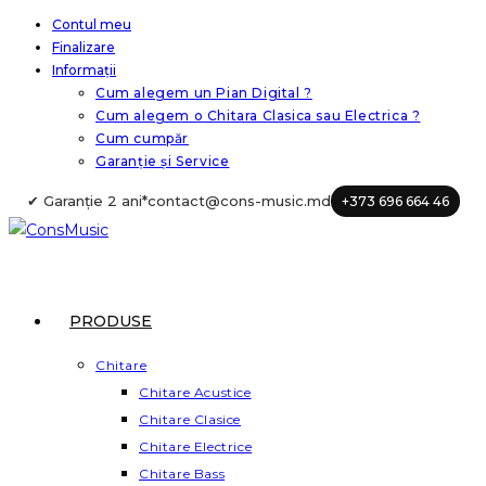
Skip
Contul meu
Finalizare
to
Informații
content
Cum alegem un Pian Digital ?
Cum alegem o Chitara Clasica sau Electrica ?
Cum cumpăr
Garanție și Service
✔ Garanție 2 ani*
contact@cons-music.md
+373 696 664 46
PRODUSE
Chitare
Chitare Acustice
Chitare Clasice
Chitare Electrice
Chitare Bass