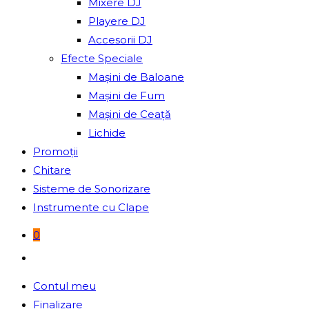
Mixere DJ
Playere DJ
Accesorii DJ
Efecte Speciale
Mașini de Baloane
Mașini de Fum
Mașini de Ceață
Lichide
Promoții
Chitare
Sisteme de Sonorizare
Instrumente cu Clape
0
Toggle
website
Contul meu
search
Finalizare