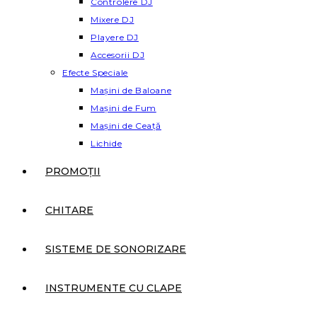
Controlere DJ
Mixere DJ
Playere DJ
Accesorii DJ
Efecte Speciale
Mașini de Baloane
Mașini de Fum
Mașini de Ceață
Lichide
PROMOȚII
CHITARE
SISTEME DE SONORIZARE
INSTRUMENTE CU CLAPE