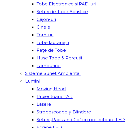
Tobe Electronice si PAD-uri
Seturi de Tobe Acustice
Cajon-uri
Cinele
Tom-uri
Tobe lautareşti
Fețe de Tobe
Huse Tobe & Percutii
Tamburine
Sisteme Sunet Ambiental
Lumini
Moving Head
Proiectoare PAR
Lasere
Stroboscoape și Blindere
Seturi „Pack and Go” cu proiectoare LED
Ecrane LED