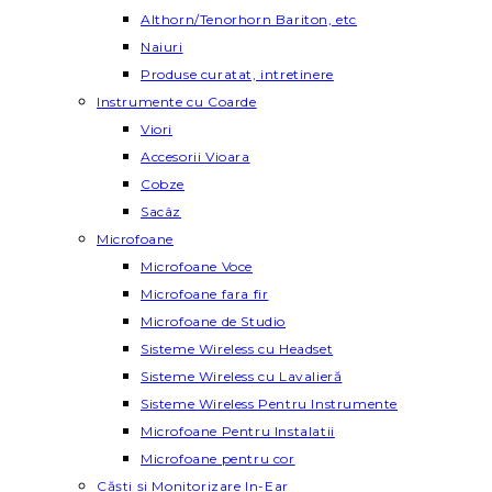
Althorn/Tenorhorn Bariton, etc
Naiuri
Produse curatat, intretinere
Instrumente cu Coarde
Viori
Accesorii Vioara
Cobze
Sacâz
Microfoane
Microfoane Voce
Microfoane fara fir
Microfoane de Studio
Sisteme Wireless cu Headset
Sisteme Wireless cu Lavalieră
Sisteme Wireless Pentru Instrumente
Microfoane Pentru Instalatii
Microfoane pentru cor
Căști și Monitorizare In-Ear