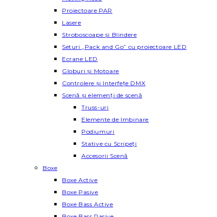
Proiectoare PAR
Lasere
Stroboscoape și Blindere
Seturi „Pack and Go” cu proiectoare LED
Ecrane LED
Globuri și Motoare
Controlere și Interfețe DMX
Scenă și elemenți de scenă
Truss-uri
Elemente de Imbinare
Podiumuri
Stative cu Scripeți
Accesorii Scenă
Boxe
Boxe Active
Boxe Pasive
Boxe Bass Active
Boxe Bass Pasive