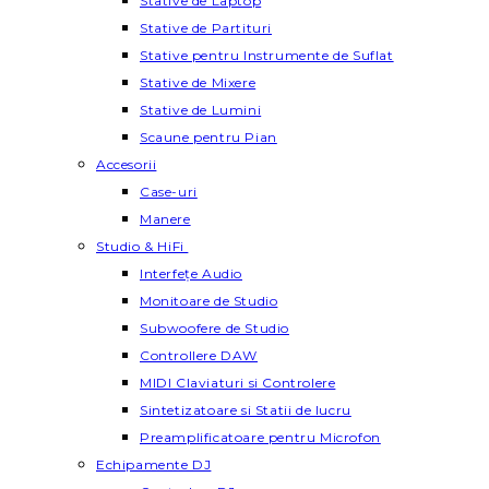
Stative de Laptop
Stative de Partituri
Stative pentru Instrumente de Suflat
Stative de Mixere
Stative de Lumini
Scaune pentru Pian
Accesorii
Case-uri
Manere
Studio & HiFi
Interfețe Audio
Monitoare de Studio
Subwoofere de Studio
Controllere DAW
MIDI Claviaturi si Controlere
Sintetizatoare si Statii de lucru
Preamplificatoare pentru Microfon
Echipamente DJ