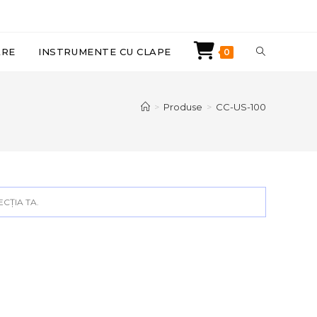
TOGGLE
ARE
INSTRUMENTE CU CLAPE
0
WEBSITE
>
Produse
>
CC-US-100
SEARCH
CȚIA TA.