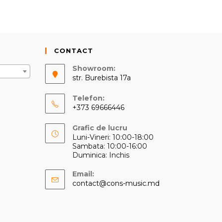
CONTACT
Showroom:
str. Burebista 17a
Telefon:
+373 69666446
Opens
Grafic de lucru
in
Luni-Vineri: 10:00-18:00
your
Sambata: 10:00-16:00
application
Duminica: Inchis
Email:
Opens
contact@cons-music.md
in
your
application