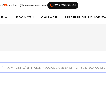
ni*
contact@cons-music.md
+373 696 664 46
SE
PROMOȚII
CHITARE
SISTEME DE SONORIZ
NU A FOST GĂSIT NICIUN PRODUS CARE SĂ SE POTRIVEASCĂ CU SELE