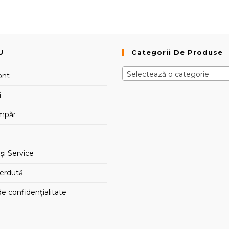
U
Categorii De Produse
Selectează o categorie
ont
i
mpăr
și Service
ierdută
de confidențialitate