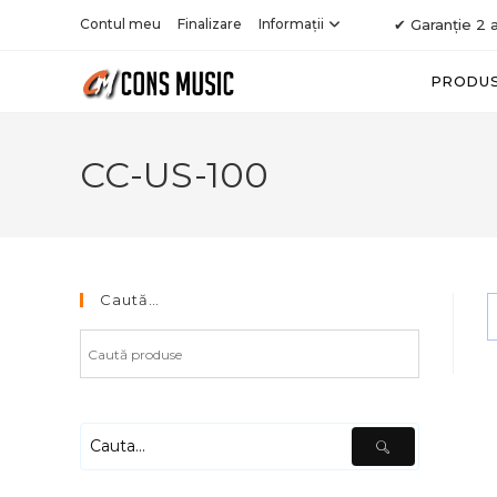
Skip
Contul meu
Finalizare
Informații
✔ Garanție 2 a
to
content
PRODU
CC-US-100
Caută…