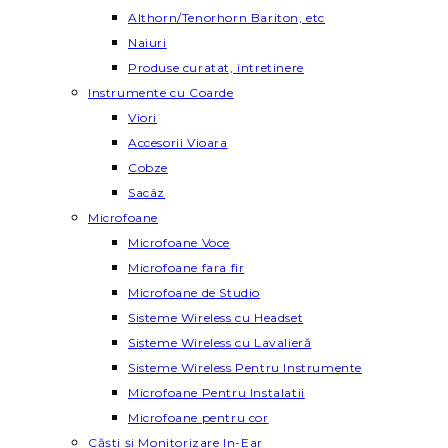
Althorn/Tenorhorn Bariton, etc
Naiuri
Produse curatat, intretinere
Instrumente cu Coarde
Viori
Accesorii Vioara
Cobze
Sacâz
Microfoane
Microfoane Voce
Microfoane fara fir
Microfoane de Studio
Sisteme Wireless cu Headset
Sisteme Wireless cu Lavalieră
Sisteme Wireless Pentru Instrumente
Microfoane Pentru Instalatii
Microfoane pentru cor
Căști și Monitorizare In-Ear