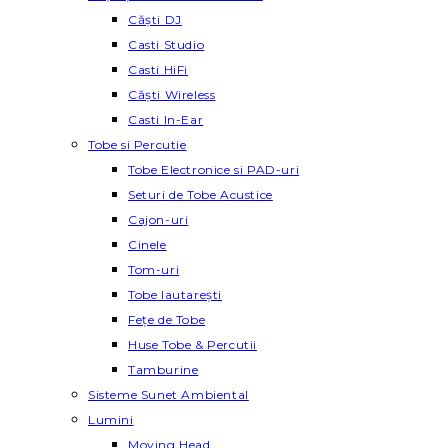
Căști DJ
Casti Studio
Casti HiFi
Căști Wireless
Casti In-Ear
Tobe si Percutie
Tobe Electronice si PAD-uri
Seturi de Tobe Acustice
Cajon-uri
Cinele
Tom-uri
Tobe lautareşti
Fețe de Tobe
Huse Tobe & Percutii
Tamburine
Sisteme Sunet Ambiental
Lumini
Moving Head