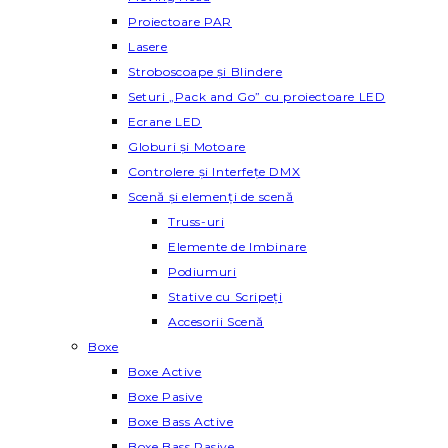
Proiectoare PAR
Lasere
Stroboscoape și Blindere
Seturi „Pack and Go” cu proiectoare LED
Ecrane LED
Globuri și Motoare
Controlere și Interfețe DMX
Scenă și elemenți de scenă
Truss-uri
Elemente de Imbinare
Podiumuri
Stative cu Scripeți
Accesorii Scenă
Boxe
Boxe Active
Boxe Pasive
Boxe Bass Active
Boxe Bass Pasive