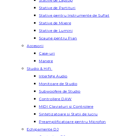
Stative de Laptop
Stative de Partituri
Stative pentru Instrumente de Suflat
Stative de Mixere
Stative de Lumini
Scaune pentru Pian
Accesorii
Case-uri
Manere
Studio & HiFi
Interfețe Audio
Monitoare de Studio
Subwoofere de Studio
Controllere DAW
MIDI Claviaturi si Controlere
Sintetizatoare si Statii de lucru
Preamplificatoare pentru Microfon
Echipamente DJ