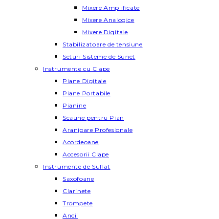
Mixere Amplificate
Mixere Analogice
Mixere Digitale
Stabilizatoare de tensiune
Seturi Sisteme de Sunet
Instrumente cu Clape
Piane Digitale
Piane Portabile
Pianine
Scaune pentru Pian
Aranjoare Profesionale
Acordeoane
Accesorii Clape
Instrumente de Suflat
Saxofoane
Clarinete
Trompete
Ancii