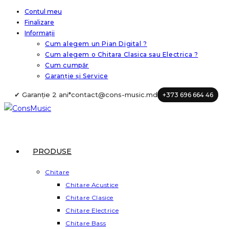
Skip
Contul meu
Finalizare
to
Informații
content
Cum alegem un Pian Digital ?
Cum alegem o Chitara Clasica sau Electrica ?
Cum cumpăr
Garanție și Service
✔ Garanție 2 ani*
contact@cons-music.md
+373 696 664 46
PRODUSE
Chitare
Chitare Acustice
Chitare Clasice
Chitare Electrice
Chitare Bass