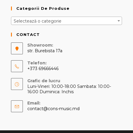
Categorii De Produse
Selectează o categorie
CONTACT
Showroom:
str. Burebista 17a
Telefon:
+373 69666446
Opens
Grafic de lucru
in
Luni-Vineri: 10:00-18:00 Sambata: 10:00-
your
16:00 Duminica: Inchis
application
Email:
Opens
contact@cons-music.md
in
your
application