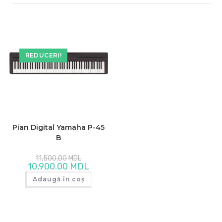
REDUCERI!
Pian Digital Yamaha P-45
B
Prețul
11,500.00
MDL
inițial
Prețul
10,900.00
MDL
a
curent
fost:
este:
Adaugă în coș
11,500.00 MDL.
10,900.00 MDL.