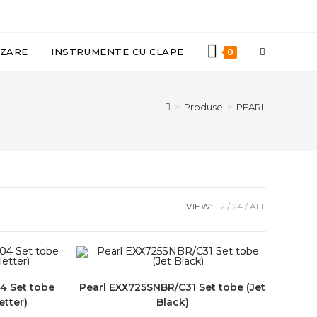
TOGGLE
IZARE
INSTRUMENTE CU CLAPE
0
WEBSITE
>
Produse
>
PEARL
SEARCH
VIEW:
12
24
ALL
4 Set tobe
Pearl EXX725SNBR/C31 Set tobe (Jet
etter)
Black)