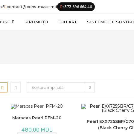
ni*
contact@cons-music.md
+373 696 664 46
DUSE
PROMOȚII
CHITARE
SISTEME DE SONOR
Sortare implicită
Maracas Pearl PFM-20
Pearl EXX725SBR/C70
(Black Cherry Gl
480.00
MDL