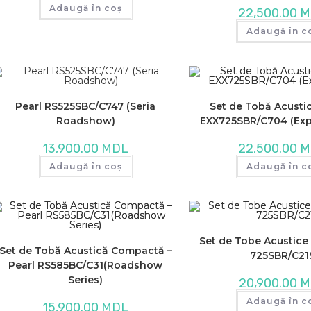
Adaugă în coș
22,500.00
M
Adaugă în c
Pearl RS525SBC/C747 (Seria
Set de Tobă Acustic
Roadshow)
EXX725SBR/C704 (Expo
13,900.00
MDL
22,500.00
M
Adaugă în coș
Adaugă în c
Set de Tobe Acustice 
Set de Tobă Acustică Compactă –
725SBR/C21
Pearl RS585BC/C31(Roadshow
Series)
20,900.00
M
Adaugă în c
15,900.00
MDL