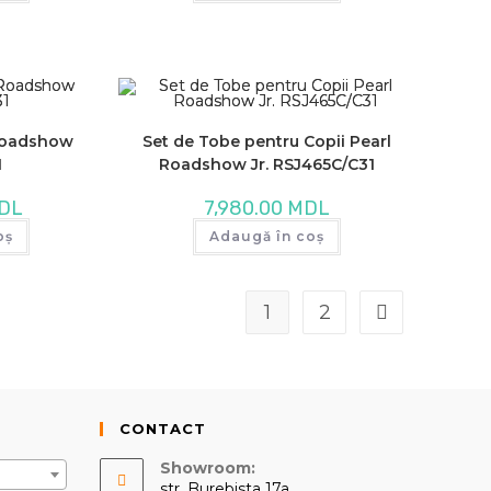
 Roadshow
Set de Tobe pentru Copii Pearl
1
Roadshow Jr. RSJ465C/C31
DL
7,980.00
MDL
oș
Adaugă în coș
1
2
CONTACT
Showroom:
str. Burebista 17a