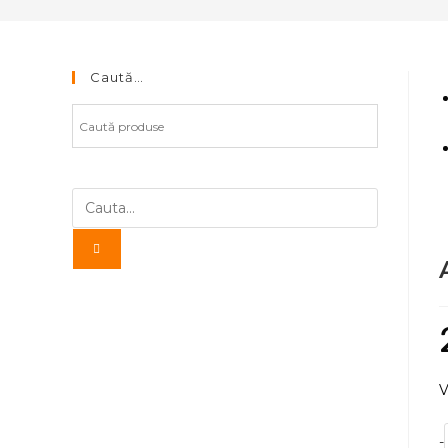
10
Caută…
V
C
-