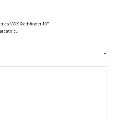
ectrica VOX Pathfinder 10”
marcate cu
*