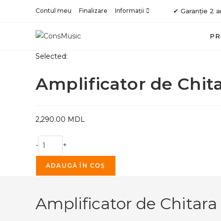
Skip
Contul meu
Finalizare
Informații
✔ Garanție 2 a
to
content
PR
Selected:
Amplificator de Chita
2,290.00
MDL
Cantitate
-
+
Amplificator
de
ADAUGĂ ÎN COȘ
Chitara
Electrica
Amplificator de Chitara
VOX
Pathfinder