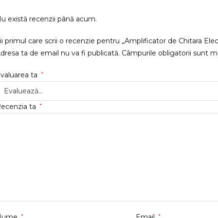
u există recenzii până acum.
ii primul care scrii o recenzie pentru „Amplificator de Chitara El
dresa ta de email nu va fi publicată.
Câmpurile obligatorii sunt 
valuarea ta
*
ecenzia ta
*
Nume
*
Email
*