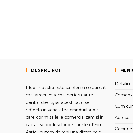
DESPRE NOI
MENI
Detalii c
Ideea noastra este sa oferim solutii cat
mai atractive si mai performante
Comenz
pentru clienti, iar acest lucru se
Cum cu
reflecta in varietatea brandurilor pe
care dorim sa le le comercializam si in
Adrese
calitatea produselor pe care le oferim.
Garanție 
Astfel, putem deveni una dintre cele