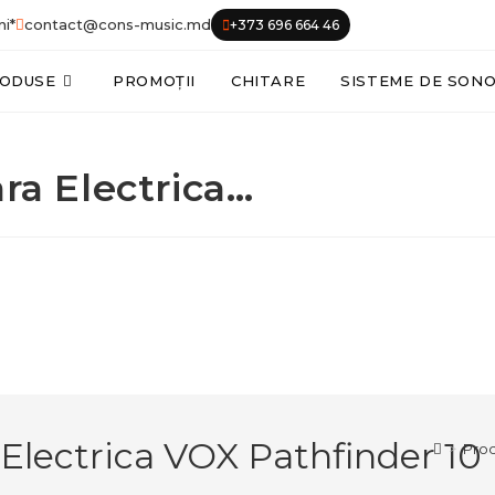
ni*
contact@cons-music.md
+373 696 664 46
ODUSE
PROMOȚII
CHITARE
SISTEME DE SON
ra Electrica…
 Electrica VOX Pathfinder 10
>
Pro