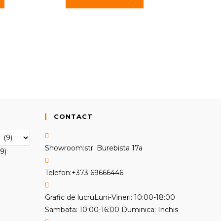
CONTACT
Showroom:
str. Burebista 17a
9)
Opens
Telefon:
+373 69666446
in
your
Grafic de lucru
Luni-Vineri: 10:00-18:00
application
Sambata: 10:00-16:00 Duminica: Inchis