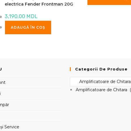
electrica Fender Frontman 20G
3,190.00
MDL
ADAUGĂ ÎN COȘ
U
Categorii De Produse
ont
×
Amplificatoare de Chitara (
i
mpăr
și Service