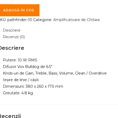
mplificator
e
ADAUGĂ ÎN COȘ
hitara
SKU:
pathfinder-10
Categorie:
Amplificatoare de Chitara
lectrica
VOX
Descriere
athfinder
Recenzii (0)
0
Descriere
Putere: 10 W RMS
Difuzor Vox Bulldog de 6.5”
Knob-uri de Gain, Treble, Bass, Volume, Clean / Overdrive
Ieșire de linie / căști
Dimensiuni: 380 x 260 x 170 mm
Greutate: 4.8 kg
Recenzii