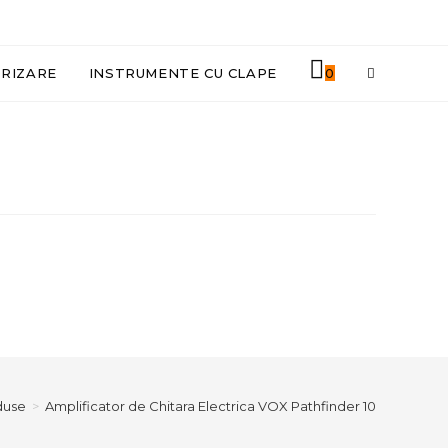
TOGGLE
ORIZARE
INSTRUMENTE CU CLAPE
0
WEBSITE
SEARCH
duse
>
Amplificator de Chitara Electrica VOX Pathfinder 10