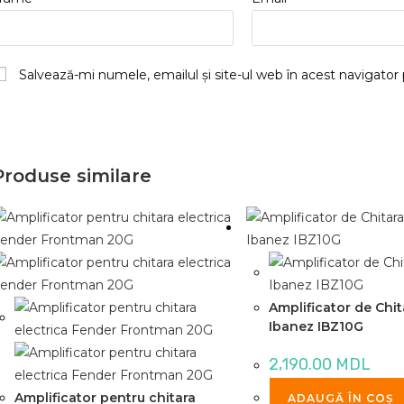
Salvează-mi numele, emailul și site-ul web în acest navigator
Produse similare
Amplificator de Chit
Ibanez IBZ10G
2,190.00
MDL
Amplificator pentru chitara
ADAUGĂ ÎN COȘ