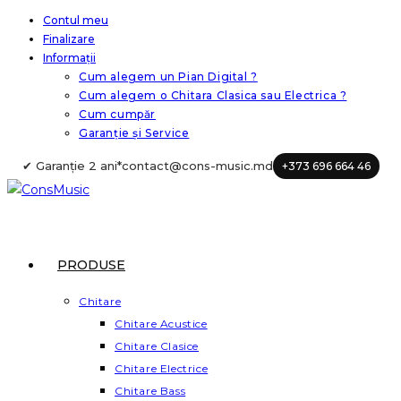
Skip
Contul meu
Finalizare
to
Informații
content
Cum alegem un Pian Digital ?
Cum alegem o Chitara Clasica sau Electrica ?
Cum cumpăr
Garanție și Service
✔ Garanție 2 ani*
contact@cons-music.md
+373 696 664 46
PRODUSE
Chitare
Chitare Acustice
Chitare Clasice
Chitare Electrice
Chitare Bass