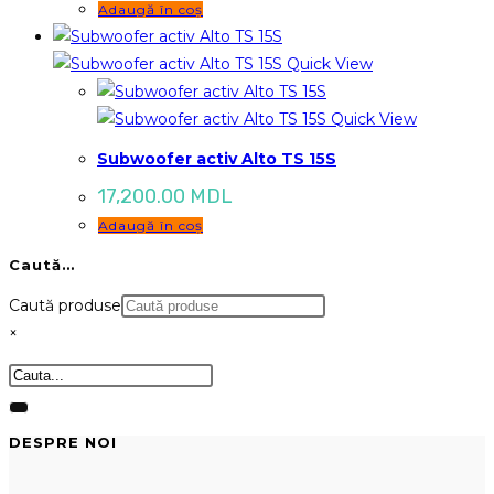
Adaugă în coș
a
este:
fost:
9,400.00 MDL
12,300.00 MDL.
Quick View
Quick View
Subwoofer activ Alto TS 15S
17,200.00
MDL
Adaugă în coș
Caută…
Caută produse
×
DESPRE NOI