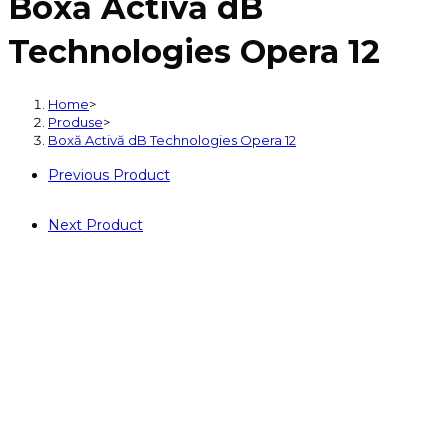
Boxă Activă dB
dB
Technologies
Technologies Opera 12
Opera
12
Home
>
Produse
>
Boxă Activă dB Technologies Opera 12
Previous Product
Next Product