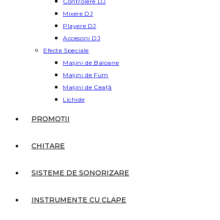
Controlere DJ
Mixere DJ
Playere DJ
Accesorii DJ
Efecte Speciale
Mașini de Baloane
Mașini de Fum
Mașini de Ceață
Lichide
PROMOȚII
CHITARE
SISTEME DE SONORIZARE
INSTRUMENTE CU CLAPE