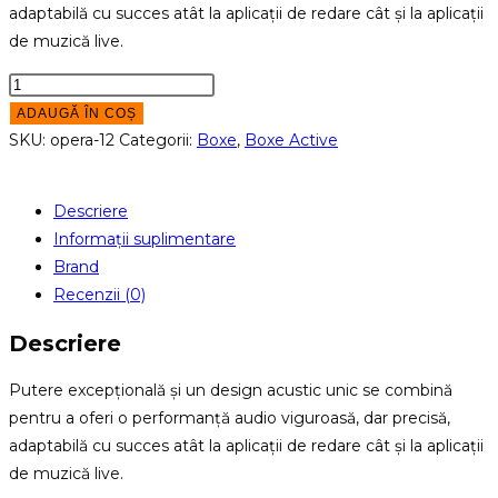
adaptabilă cu succes atât la aplicații de redare cât și la aplicații
de muzică live.
Cantitate
Boxă
ADAUGĂ ÎN COȘ
Activă
SKU:
opera-12
Categorii:
Boxe
,
Boxe Active
dB
Technologies
Descriere
Opera
Informații suplimentare
12
Brand
Recenzii (0)
Descriere
Putere excepțională și un design acustic unic se combină
pentru a oferi o performanță audio viguroasă, dar precisă,
adaptabilă cu succes atât la aplicații de redare cât și la aplicații
de muzică live.