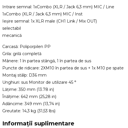
Intrare semnal: 1xCombo (XLR / Jack 6,3 mm) MIC / Line
1xCombo (XLR / Jack 6,3 mm) MIC / Inst
Ieșire semnal: 1x XLR male (CH1 Link / Mix OUT)
selectabil
mecanică
Carcasă: Poliporpilen PP
Grila: grilă completă
Mânere: 1 în partea stângă, 1 în partea de sus
Puncte de ridicare: 2XM10 în partea de sus + 1x M10 pe spate
Montaj stâlp: D36 mm
Unghiuri: sus Monitor de utilizare 45 °
Lățime: 350 mm (13.78 in)
Înălțime: 642 mm (25,28 in)
Adâncime: 349 mm (13,74 in)
Greutate: 14,3 kg (31,53 lbs)
Informații suplimentare