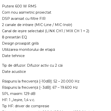
Putere 600 W RMS
Corn nou asimetric proiectat
DSP avansat cu filtre FIR
2 canale de intrare (MIC-Line / MIC-Instr)
Canal de ieșire selectabil (LINK CH1 / MIX CH 1 + 2)
8 presetări EQ
Design proaspăt grilă
Utilizarea monitorului de etapă
Date tehnice
Tip de difuzor: Difuzor activ cu 2 căi
Date acustice
Răspuns la frecvență [-10dB]: 52 – 20.000 Hz
Răspuns la frecvență [- 3dB]: 67 – 19.600 Hz
SPL maxim: 129 dB
HF: 1 „Ieșire, 1,4 v.c.
Tip HF: driver de compresie