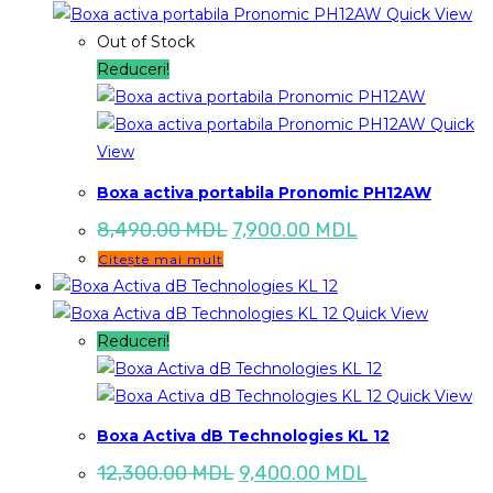
Quick View
Out of Stock
Reduceri!
Quick
View
Boxa activa portabila Pronomic PH12AW
Prețul
Prețul
8,490.00
MDL
7,900.00
MDL
inițial
curent
Citește mai mult
a
este:
fost:
7,900.00 MDL.
8,490.00 MDL.
Quick View
Reduceri!
Quick View
Boxa Activa dB Technologies KL 12
Prețul
Prețul
12,300.00
MDL
9,400.00
MDL
inițial
curent