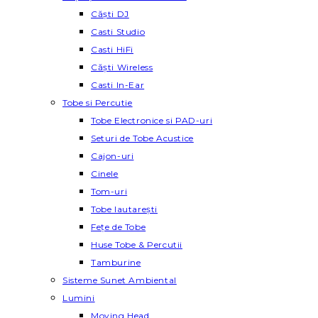
Căști DJ
Casti Studio
Casti HiFi
Căști Wireless
Casti In-Ear
Tobe si Percutie
Tobe Electronice si PAD-uri
Seturi de Tobe Acustice
Cajon-uri
Cinele
Tom-uri
Tobe lautareşti
Fețe de Tobe
Huse Tobe & Percutii
Tamburine
Sisteme Sunet Ambiental
Lumini
Moving Head