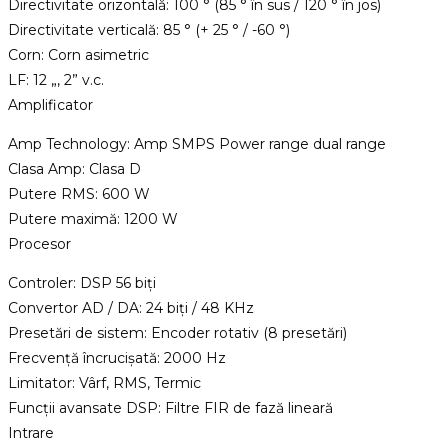
Directivitate orizontală: 100 ° (85 ° în sus / 120 ° în jos)
Directivitate verticală: 85 ° (+ 25 ° / -60 °)
Corn: Corn asimetric
LF: 12 „, 2” v.c.
Amplificator
Amp Technology: Amp SMPS Power range dual range
Clasa Amp: Clasa D
Putere RMS: 600 W
Putere maximă: 1200 W
Procesor
Controler: DSP 56 biți
Convertor AD / DA: 24 biți / 48 KHz
Presetări de sistem: Encoder rotativ (8 presetări)
Frecvență încrucișată: 2000 Hz
Limitator: Vârf, RMS, Termic
Funcții avansate DSP: Filtre FIR de fază lineară
Intrare