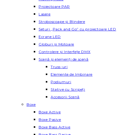
Proiectoare PAR
Lasere
Stroboscoape și Blindere
Seturi „Pack and Go” cu proiectoare LED
Ecrane LED
Globuri și Motoare
Controlere și Interfețe DMX
Scenă și elemenți de scenă
Truss-uri
Elemente de Imbinare
Podiumuri
Stative cu Scripeți
Accesorii Scenă
Boxe
Boxe Active
Boxe Pasive
Boxe Bass Active
Boxe Bass Pasive