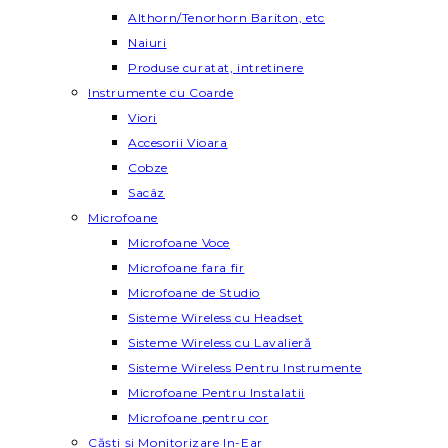
Althorn/Tenorhorn Bariton, etc
Naiuri
Produse curatat, intretinere
Instrumente cu Coarde
Viori
Accesorii Vioara
Cobze
Sacâz
Microfoane
Microfoane Voce
Microfoane fara fir
Microfoane de Studio
Sisteme Wireless cu Headset
Sisteme Wireless cu Lavalieră
Sisteme Wireless Pentru Instrumente
Microfoane Pentru Instalatii
Microfoane pentru cor
Căști și Monitorizare In-Ear