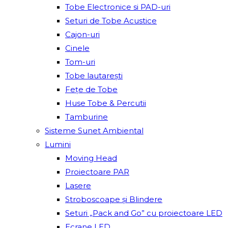
Tobe Electronice si PAD-uri
Seturi de Tobe Acustice
Cajon-uri
Cinele
Tom-uri
Tobe lautareşti
Fețe de Tobe
Huse Tobe & Percutii
Tamburine
Sisteme Sunet Ambiental
Lumini
Moving Head
Proiectoare PAR
Lasere
Stroboscoape și Blindere
Seturi „Pack and Go” cu proiectoare LED
Ecrane LED