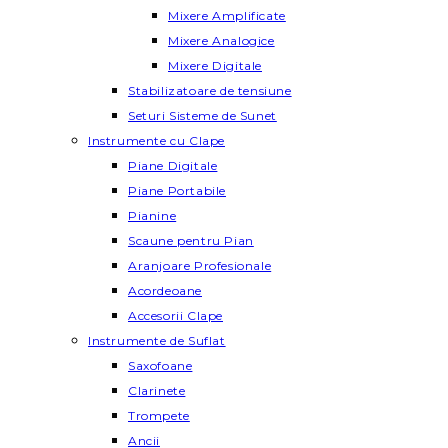
Mixere Amplificate
Mixere Analogice
Mixere Digitale
Stabilizatoare de tensiune
Seturi Sisteme de Sunet
Instrumente cu Clape
Piane Digitale
Piane Portabile
Pianine
Scaune pentru Pian
Aranjoare Profesionale
Acordeoane
Accesorii Clape
Instrumente de Suflat
Saxofoane
Clarinete
Trompete
Ancii