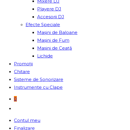
Mixere DJ
Playere DJ
Accesorii DJ
Efecte Speciale
Mașini de Baloane
Mașini de Fum
Mașini de Ceață
Lichide
Promoții
Chitare
Sisteme de Sonorizare
Instrumente cu Clape
0
Toggle
website
Contul meu
search
Finalizare