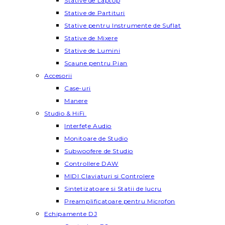
Stative de Laptop
Stative de Partituri
Stative pentru Instrumente de Suflat
Stative de Mixere
Stative de Lumini
Scaune pentru Pian
Accesorii
Case-uri
Manere
Studio & HiFi
Interfețe Audio
Monitoare de Studio
Subwoofere de Studio
Controllere DAW
MIDI Claviaturi si Controlere
Sintetizatoare si Statii de lucru
Preamplificatoare pentru Microfon
Echipamente DJ