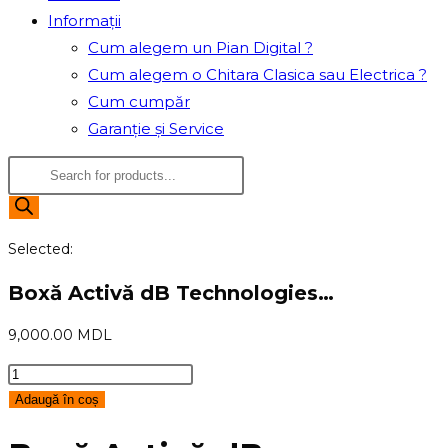
Informații
Cum alegem un Pian Digital ?
Cum alegem o Chitara Clasica sau Electrica ?
Cum cumpăr
Garanție și Service
Products
search
Selected:
Boxă Activă dB Technologies…
9,000.00
MDL
Cantitate
Boxă
Adaugă în coș
Activă