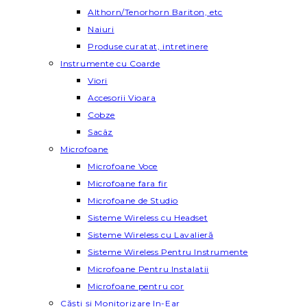
Althorn/Tenorhorn Bariton, etc
Naiuri
Produse curatat, intretinere
Instrumente cu Coarde
Viori
Accesorii Vioara
Cobze
Sacâz
Microfoane
Microfoane Voce
Microfoane fara fir
Microfoane de Studio
Sisteme Wireless cu Headset
Sisteme Wireless cu Lavalieră
Sisteme Wireless Pentru Instrumente
Microfoane Pentru Instalatii
Microfoane pentru cor
Căști și Monitorizare In-Ear