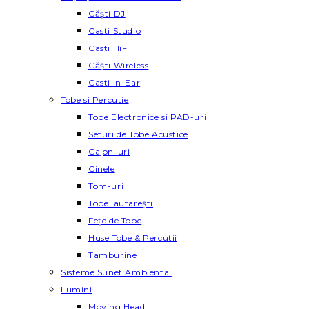
Căști DJ
Casti Studio
Casti HiFi
Căști Wireless
Casti In-Ear
Tobe si Percutie
Tobe Electronice si PAD-uri
Seturi de Tobe Acustice
Cajon-uri
Cinele
Tom-uri
Tobe lautareşti
Fețe de Tobe
Huse Tobe & Percutii
Tamburine
Sisteme Sunet Ambiental
Lumini
Moving Head