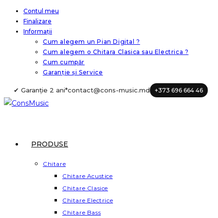
Skip
Contul meu
Finalizare
to
Informații
content
Cum alegem un Pian Digital ?
Cum alegem o Chitara Clasica sau Electrica ?
Cum cumpăr
Garanție și Service
✔ Garanție 2 ani*
contact@cons-music.md
+373 696 664 46
PRODUSE
Chitare
Chitare Acustice
Chitare Clasice
Chitare Electrice
Chitare Bass