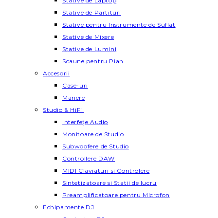
Stative de Laptop
Stative de Partituri
Stative pentru Instrumente de Suflat
Stative de Mixere
Stative de Lumini
Scaune pentru Pian
Accesorii
Case-uri
Manere
Studio & HiFi
Interfețe Audio
Monitoare de Studio
Subwoofere de Studio
Controllere DAW
MIDI Claviaturi si Controlere
Sintetizatoare si Statii de lucru
Preamplificatoare pentru Microfon
Echipamente DJ