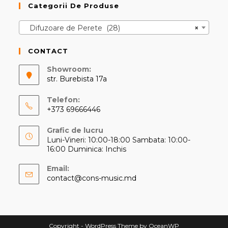
Categorii De Produse
Difuzoare de Perete (28)
×
CONTACT
Showroom:
str. Burebista 17a
Telefon:
+373 69666446
Opens
Grafic de lucru
in
Luni-Vineri: 10:00-18:00 Sambata: 10:00-
your
16:00 Duminica: Inchis
application
Email:
Opens
contact@cons-music.md
in
your
application
Copyright - WordPress Theme by OceanWP