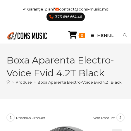
Skip
✔ Garanție 2 ani*
contact@cons-music.md
to
+373 696 664 46
content
MENIUL
0
Boxa Aparenta Electro-
Voice Evid 4.2T Black
>
Produse
>
Boxa Aparenta Electro-Voice Evid 4.2T Black
Previous Product
Next Product