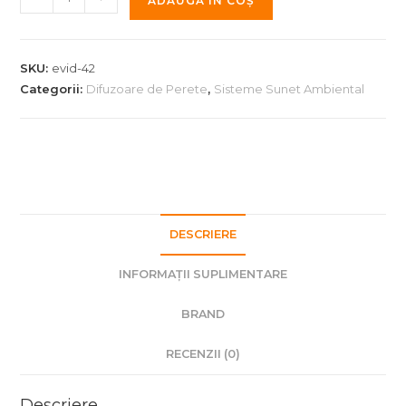
ADAUGĂ ÎN COȘ
Boxa
Aparenta
Electro-
SKU:
evid-42
Voice
Categorii:
Difuzoare de Perete
,
Sisteme Sunet Ambiental
Evid
4.2T
Black
DESCRIERE
INFORMAȚII SUPLIMENTARE
BRAND
RECENZII (0)
Descriere