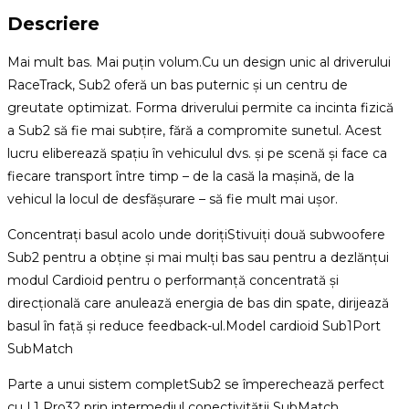
Descriere
Mai mult bas. Mai puțin volum.Cu un design unic al driverului
RaceTrack, Sub2 oferă un bas puternic și un centru de
greutate optimizat. Forma driverului permite ca incinta fizică
a Sub2 să fie mai subțire, fără a compromite sunetul. Acest
lucru eliberează spațiu în vehiculul dvs. și pe scenă și face ca
fiecare transport între timp – de la casă la mașină, de la
vehicul la locul de desfășurare – să fie mult mai ușor.
Concentrați basul acolo unde dorițiStivuiți două subwoofere
Sub2 pentru a obține și mai mulți bas sau pentru a dezlănțui
modul Cardioid pentru o performanță concentrată și
direcțională care anulează energia de bas din spate, dirijează
basul în față și reduce feedback-ul.Model cardioid Sub1Port
SubMatch
Parte a unui sistem completSub2 se împerechează perfect
cu L1 Pro32 prin intermediul conectivității SubMatch