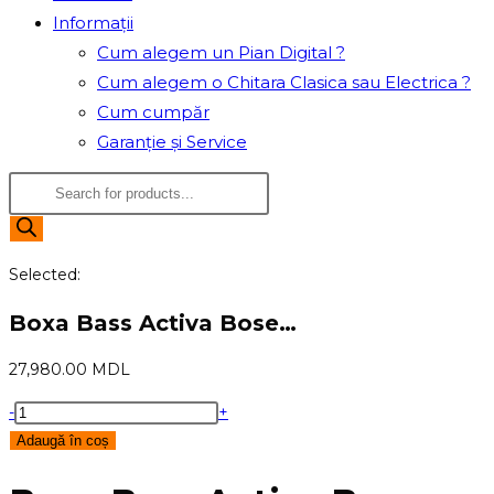
Informații
Cum alegem un Pian Digital ?
Cum alegem o Chitara Clasica sau Electrica ?
Cum cumpăr
Garanție și Service
Products
search
Selected:
Boxa Bass Activa Bose…
27,980.00
MDL
Cantitate
-
+
Boxa
Adaugă în coș
Bass