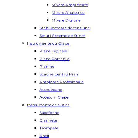
Mixere Amplificate
Mixere Analogice
Mixere Digitale
Stabilizatoare de tensiune
Seturi Sisteme de Sunet
Instrumente cu Clape
Piane Digitale
Piane Portabile
Pianine
Scaune pentru Pian
Aranjoare Profesionale
Acordeoane
Accesorii Clape
Instrumente de Suflat
Saxofoane
Clarinete
Trompete
Ancii