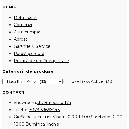
MENIU
Detalii cont
Comenzi
Cum cumpăr
Adrese
Garanție și Service
Parolă pierdută
Politică de confidențialitate
Categorii de produse
×
Boxe Bass Active (30)
CONTACT
Showroom:
str. Burebista 17a
Opens
Telefon:
+373 69666446
in
Grafic de lucru
Luni-Vineri: 10:00-18:00 Sambata: 10:00-
your
16:00 Duminica: Inchis