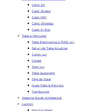
Căști DJ
Casti Studio
Casti HiFi
Căști Wireless
Casti In-Ear
Tobe si Percutie
Tobe Electronice si PAD-uri
Seturi de Tobe Acustice
Cajon-uri
Cinele
Tom-uri
Tobe lautareşti
Fețe de Tobe
Huse Tobe & Percutii
Tamburine
Sisteme Sunet Ambiental
Lumini
Moving Head