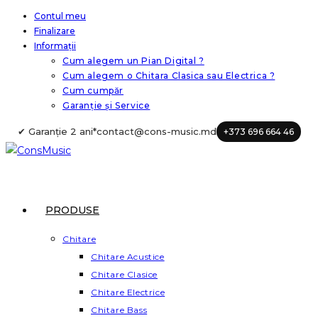
Skip
Contul meu
Finalizare
to
Informații
content
Cum alegem un Pian Digital ?
Cum alegem o Chitara Clasica sau Electrica ?
Cum cumpăr
Garanție și Service
✔ Garanție 2 ani*
contact@cons-music.md
+373 696 664 46
PRODUSE
Chitare
Chitare Acustice
Chitare Clasice
Chitare Electrice
Chitare Bass