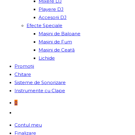
Mixere DJ
Playere DJ
Accesorii DJ
Efecte Speciale
Mașini de Baloane
Mașini de Fum
Mașini de Ceață
Lichide
Promoții
Chitare
Sisteme de Sonorizare
Instrumente cu Clape
0
Toggle
website
Contul meu
search
Finalizare