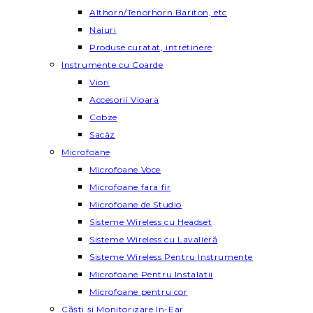
Althorn/Tenorhorn Bariton, etc
Naiuri
Produse curatat, intretinere
Instrumente cu Coarde
Viori
Accesorii Vioara
Cobze
Sacâz
Microfoane
Microfoane Voce
Microfoane fara fir
Microfoane de Studio
Sisteme Wireless cu Headset
Sisteme Wireless cu Lavalieră
Sisteme Wireless Pentru Instrumente
Microfoane Pentru Instalatii
Microfoane pentru cor
Căști și Monitorizare In-Ear