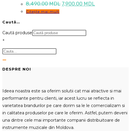
Prețul
Prețul
8,490.00
MDL
7,900.00
MDL
inițial
curent
Citește mai mult
a
este:
fost:
7,900.00 MDL.
Caută…
8,490.00 MDL.
Caută produse
×
DESPRE NOI
Ideea noastra este sa oferim solutii cat mai atractive si mai
performante pentru clienti, iar acest lucru se reflecta in
varietatea brandurilor pe care dorim sa le le comercializam si
in calitatea produselor pe care le oferim. Astfel, putem deveni
una dintre cele mai importante companii distribuitoare de
instrumente muzicale din Moldova.