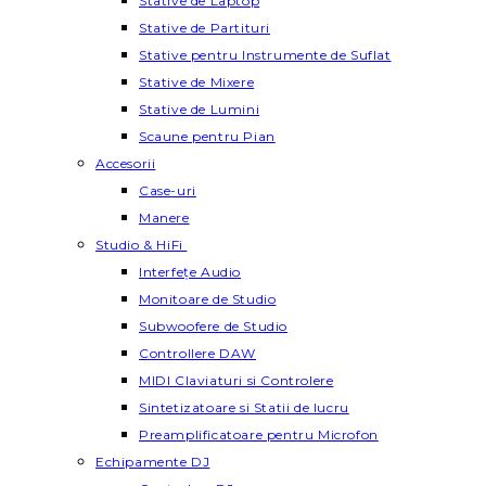
Stative de Laptop
Stative de Partituri
Stative pentru Instrumente de Suflat
Stative de Mixere
Stative de Lumini
Scaune pentru Pian
Accesorii
Case-uri
Manere
Studio & HiFi
Interfețe Audio
Monitoare de Studio
Subwoofere de Studio
Controllere DAW
MIDI Claviaturi si Controlere
Sintetizatoare si Statii de lucru
Preamplificatoare pentru Microfon
Echipamente DJ