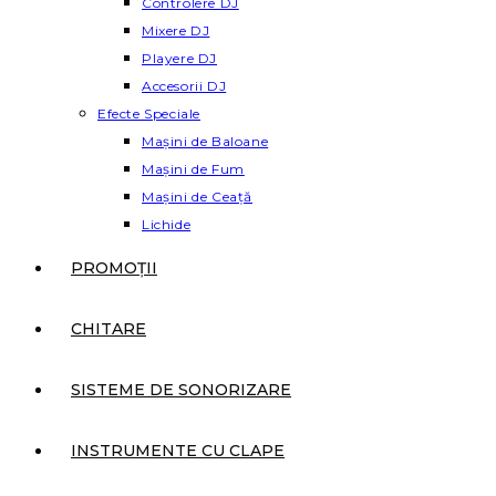
Controlere DJ
Mixere DJ
Playere DJ
Accesorii DJ
Efecte Speciale
Mașini de Baloane
Mașini de Fum
Mașini de Ceață
Lichide
PROMOȚII
CHITARE
SISTEME DE SONORIZARE
INSTRUMENTE CU CLAPE