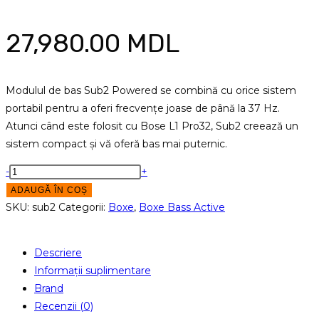
27,980.00
MDL
Modulul de bas Sub2 Powered se combină cu orice sistem
portabil pentru a oferi frecvențe joase de până la 37 Hz.
Atunci când este folosit cu Bose L1 Pro32, Sub2 creează un
sistem compact și vă oferă bas mai puternic.
Cantitate
-
+
Boxa
ADAUGĂ ÎN COȘ
Bass
SKU:
sub2
Categorii:
Boxe
,
Boxe Bass Active
Activa
Bose
Descriere
Sub2
Informații suplimentare
Brand
Recenzii (0)