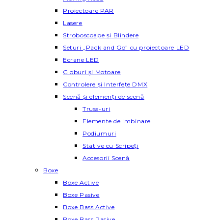
Proiectoare PAR
Lasere
Stroboscoape și Blindere
Seturi „Pack and Go” cu proiectoare LED
Ecrane LED
Globuri și Motoare
Controlere și Interfețe DMX
Scenă și elemenți de scenă
Truss-uri
Elemente de Imbinare
Podiumuri
Stative cu Scripeți
Accesorii Scenă
Boxe
Boxe Active
Boxe Pasive
Boxe Bass Active
Boxe Bass Pasive