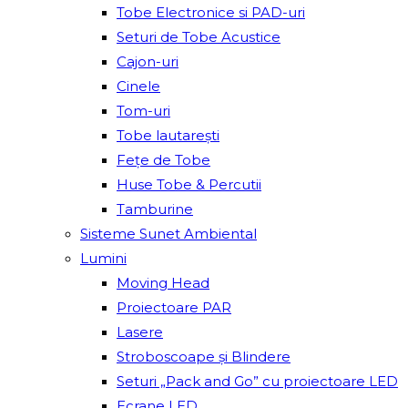
Tobe Electronice si PAD-uri
Seturi de Tobe Acustice
Cajon-uri
Cinele
Tom-uri
Tobe lautareşti
Fețe de Tobe
Huse Tobe & Percutii
Tamburine
Sisteme Sunet Ambiental
Lumini
Moving Head
Proiectoare PAR
Lasere
Stroboscoape și Blindere
Seturi „Pack and Go” cu proiectoare LED
Ecrane LED