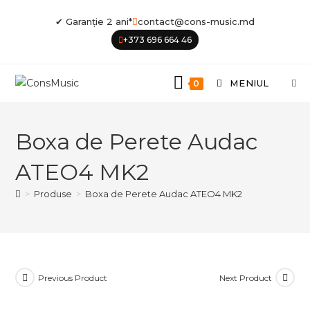
Skip
✔ Garanție 2 ani*
contact@cons-music.md
to
+373 696 664 46
content
MENIUL
0
Boxa de Perete Audac
ATEO4 MK2
>
Produse
>
Boxa de Perete Audac ATEO4 MK2
Previous Product
Next Product