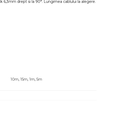
k 6,3mm drept si la 90°. Lungimea cablului la alegere.
10m
,
15m
,
1m
,
5m