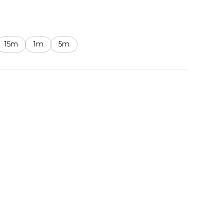
15m
1m
5m