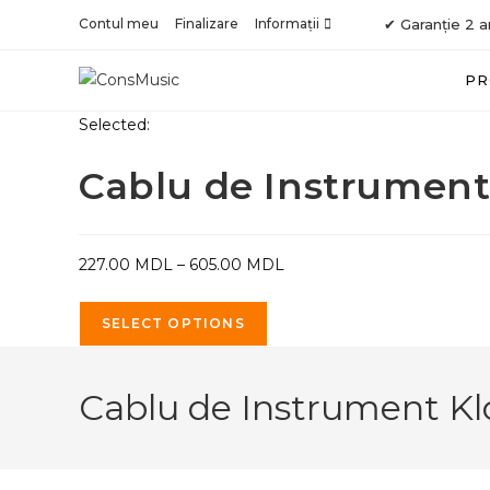
Skip
Contul meu
Finalizare
Informații
✔ Garanție 2 a
to
content
PR
Selected:
Cablu de Instrument
Interval
227.00
MDL
–
605.00
MDL
de
prețuri:
SELECT OPTIONS
227.00 MDL
până
Cablu de Instrument Kl
la
605.00 MDL