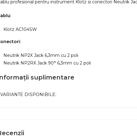
ablu profesional pentru instrument Klotz si conectori Neutrik Jac
0°
,3
ablu:
mm
Klotz AC104SW
onectori:
Neutrik NP2X Jack 6,3mm cu 2 poli
Neutrik NP2RX Jack 90° 6,3mm cu 2 poli
Informații suplimentare
VARIANTE DISPONIBILE:
Recenzii