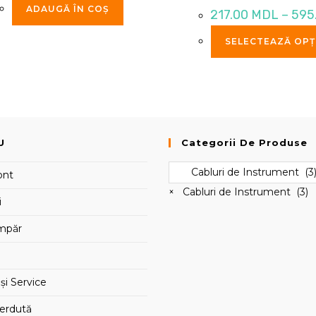
fost:
290.00 MDL.
ADAUGĂ ÎN COȘ
217.00
MDL
–
595
350.00 MDL.
SELECTEAZĂ OPȚ
U
Categorii De Produse
ont
×
Cabluri de Instrument (3)
i
mpăr
și Service
ierdută