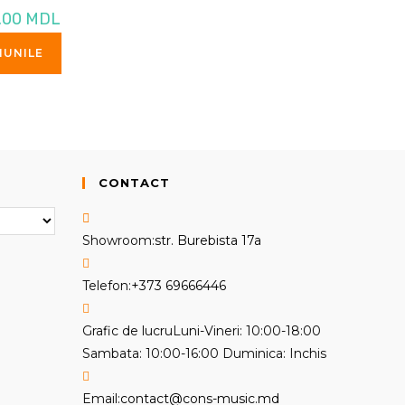
Interval
.00
MDL
de
prețuri:
Acest
217.00 MDL
IUNILE
produs
până
la
are
595.00 MDL
mai
multe
variații.
Opțiunile
CONTACT
pot
fi
Showroom:
str. Burebista 17a
alese
în
Opens
Telefon:
+373 69666446
pagina
in
produsului.
your
Grafic de lucru
Luni-Vineri: 10:00-18:00
application
Sambata: 10:00-16:00 Duminica: Inchis
Opens
Email:
contact@cons-music.md