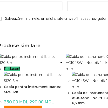
Salvează-mi numele, emailul și site-ul web în acest navigator
Produse similare
Reduceri!
Cablu pentru instrument Ibanez
SI20 6m
Cablu de Instrument
AC104SW – Neutrik J
Prețul
Prețul
350.00
MDL
290.00
MDL
6,3 mm
inițial
curent
a
este: