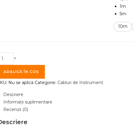
1m
5m
10m
antitate
+
ablu
e
ADAUGĂ ÎN COȘ
nstrument
SKU:
Nu se aplică
Categorie:
Cabluri de Instrument
lotz
C104SW
Descriere
Informații suplimentare
eutrik
Recenzii (0)
ack
Descriere
ack