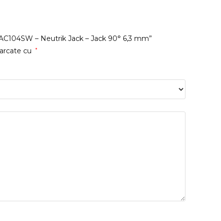
tz AC104SW – Neutrik Jack – Jack 90° 6,3 mm”
marcate cu
*