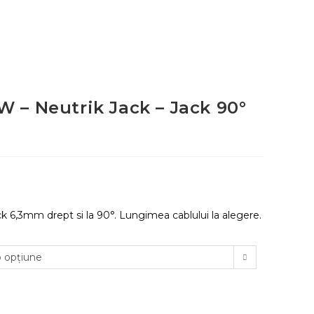
 – Neutrik Jack – Jack 90°
rval
uri:
.00 MDL
ă
k 6,3mm drept si la 90°. Lungimea cablului la alegere.
.00 MDL
o opțiune