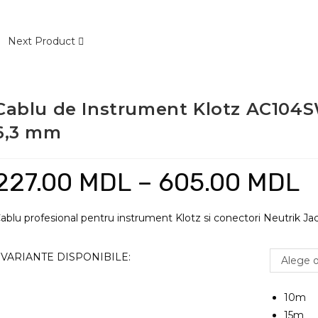
Next Product
Cablu de Instrument Klotz AC104SW
6,3 mm
227.00
MDL
–
605.00
MDL
Inte
de
preț
227
pân
ablu profesional pentru instrument Klotz si conectori Neutrik Jac
la
605
VARIANTE DISPONIBILE:
Alege 
10m
15m