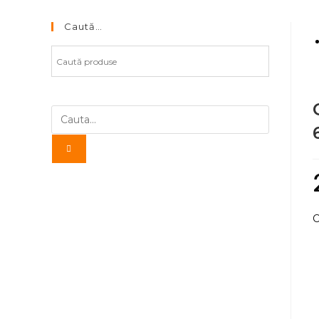
Caută…
C