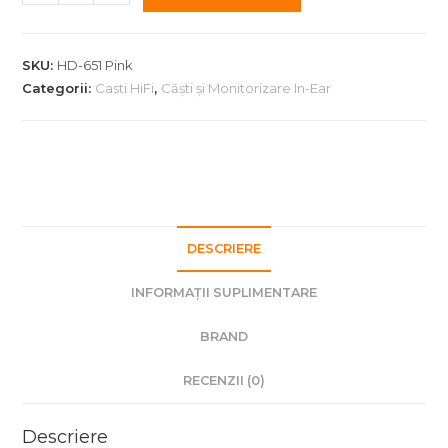
Casti
HI-
FI
SKU:
HD-651 Pink
Superlux
Categorii:
Casti HiFi
,
Căști și Monitorizare In-Ear
HD-
651
Pink
DESCRIERE
INFORMAȚII SUPLIMENTARE
BRAND
RECENZII (0)
Descriere