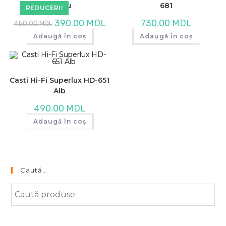
Negru
681
REDUCERI!
Prețul
Prețul
390.00
MDL
730.00
MDL
450.00
MDL
inițial
curent
a
este:
Adaugă în coș
Adaugă în coș
fost:
390.00 MDL.
450.00 MDL.
Casti Hi-Fi Superlux HD-651
Alb
490.00
MDL
Adaugă în coș
Caută…