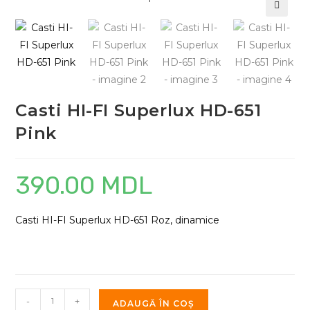
Casti HI-FI Superlux HD-651
Pink
390.00
MDL
Casti HI-FI Superlux HD-651 Roz, dinamice
Cantitate
-
+
ADAUGĂ ÎN COȘ