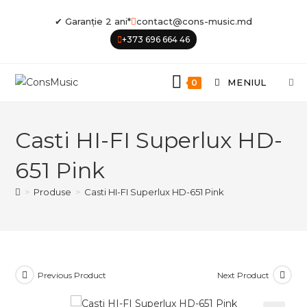
Skip
✔ Garanție 2 ani*
contact@cons-music.md
to
+373 696 664 46
content
MENIUL
0
Casti HI-FI Superlux HD-
651 Pink
>
Produse
>
Casti HI-FI Superlux HD-651 Pink
Previous Product
Next Product