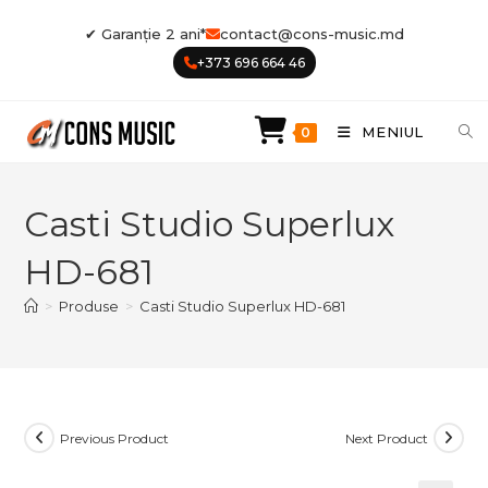
Skip
✔ Garanție 2 ani*
contact@cons-music.md
to
+373 696 664 46
content
MENIUL
0
Casti Studio Superlux
HD-681
>
Produse
>
Casti Studio Superlux HD-681
Previous Product
Next Product