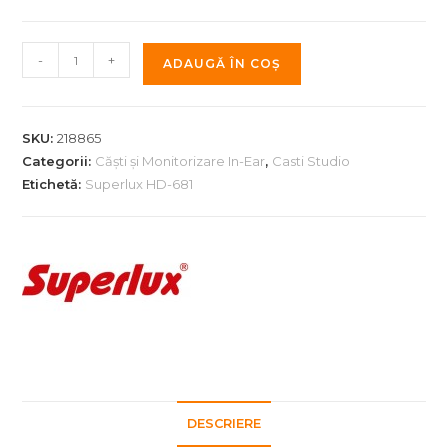
Cantitate
-
+
ADAUGĂ ÎN COȘ
Casti
Studio
Superlux
SKU:
218865
HD-
Categorii:
Căști și Monitorizare In-Ear
,
Casti Studio
681
Etichetă:
Superlux HD-681
DESCRIERE