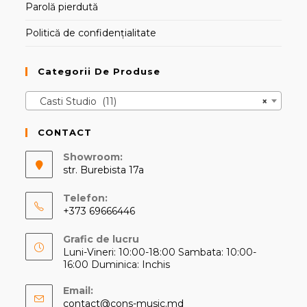
Parolă pierdută
Politică de confidențialitate
Categorii De Produse
Casti Studio (11)
×
CONTACT
Showroom:
str. Burebista 17a
Telefon:
+373 69666446
Opens
Grafic de lucru
in
Luni-Vineri: 10:00-18:00 Sambata: 10:00-
your
16:00 Duminica: Inchis
application
Email:
Opens
contact@cons-music.md