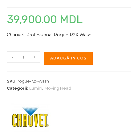
39,900.00
MDL
Chauvet Professional Rogue R2X Wash
Cantitate
-
+
ADAUGĂ ÎN COȘ
Chauvet
Professional
Rogue
SKU:
rogue-r2x-wash
R2X
Categorii:
Lumini
,
Moving Head
Wash