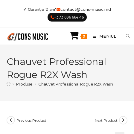
Skip
✔ Garanție 2 ani*
contact@cons-music.md
to
+373 696 664 46
content
MENIUL
0
Chauvet Professional
Rogue R2X Wash
>
Produse
>
Chauvet Professional Rogue R2X Wash
Previous Product
Next Product