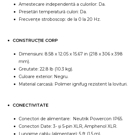
Amestecare independentă a culorilor: Da.
Presetări temperatură culori: Da.
Frecvențe stroboscop: de la 0 la 20 Hz.
CONSTRUCȚIE CORP
Dimensiuni: 8.58 x 12.05 x 15.67 in (218 x 306 x 398
mm).
Greutate: 22.8 lb (10.3 kg).
Culoare exterior: Negru.
Material carcasă: Polimer ignifug rezistent la lovituri.
CONECTIVITATE
Conectori de alimentare: Neutrik Powercon IP65.
Conectori Date: 3- și 5-pin XLR, Amphenol XLR.
Lungime cablu (alimentare): 5 ft (1.5 m).