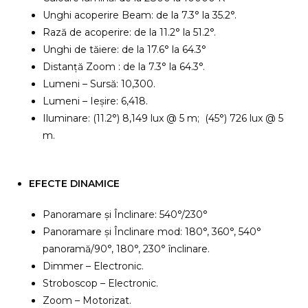
Unghi acoperire Beam: de la 7.3° la 35.2°.
Rază de acoperire: de la 11.2° la 51.2°.
Unghi de tăiere: de la 17.6° la 64.3°
Distanță Zoom : de la 7.3° la 64.3°.
Lumeni – Sursă: 10,300.
Lumeni – Ieșire: 6,418.
Iluminare: (11.2°) 8,149 lux @ 5 m; (45°) 726 lux @ 5
m.
EFECTE DINAMICE
Panoramare și Înclinare: 540°/230°
Panoramare și Înclinare mod: 180°, 360°, 540°
panoramă/90°, 180°, 230° înclinare.
Dimmer – Electronic.
Stroboscop – Electronic.
Zoom – Motorizat.