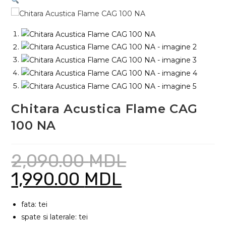
Chitara Acustica Flame CAG
100 NA
2,090.00
MDL
1,990.00
MDL
Prețul
Prețul
inițial
curent
a
este:
fost:
1,990.00 MDL.
2,090.00 MDL.
fata: tei
spate si laterale: tei