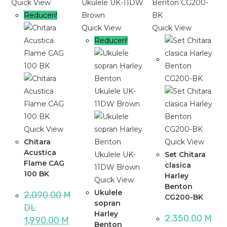
Quick View
Reduceri!
Quick View
Quick View
Reduceri!
Quick View
Chitara
Quick View
Acustica
Set Chitara
Flame CAG
clasica
100 BK
Harley
Quick View
Benton
Ukulele
2,090.00
M
CG200-BK
sopran
DL
Harley
2,350.00
M
Prețul
1,990.00
M
Benton
inițial