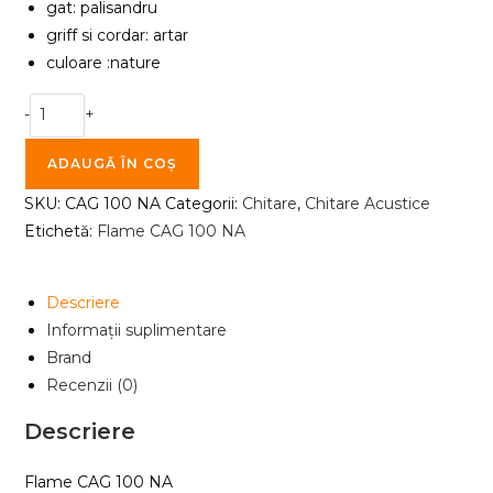
gat: palisandru
griff si cordar: artar
culoare :nature
Cantitate
-
+
Chitara
Acustica
ADAUGĂ ÎN COȘ
Flame
SKU:
CAG 100 NA
Categorii:
Chitare
,
Chitare Acustice
CAG
Etichetă:
Flame CAG 100 NA
100
NA
Descriere
Informații suplimentare
Brand
Recenzii (0)
Descriere
Flame CAG 100 NA