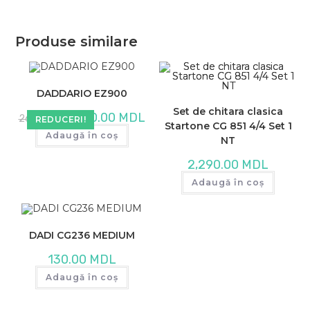
Produse similare
DADDARIO EZ900
Set de chitara clasica
Prețul
Prețul
230.00
MDL
260.00
MDL
REDUCERI!
inițial
curent
Startone CG 851 4/4 Set 1
a
este:
Adaugă în coș
NT
fost:
230.00 MDL.
260.00 MDL.
2,290.00
MDL
Adaugă în coș
DADI CG236 MEDIUM
130.00
MDL
Adaugă în coș