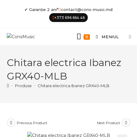
Skip
✔ Garanție 2 ani*
contact@cons-music.md
to
+373 696 664 46
content
MENIUL
0
Chitara electrica Ibanez
GRX40-MLB
>
Produse
>
Chitara electrica Ibanez GRX40-MLB
Previous Product
Next Product