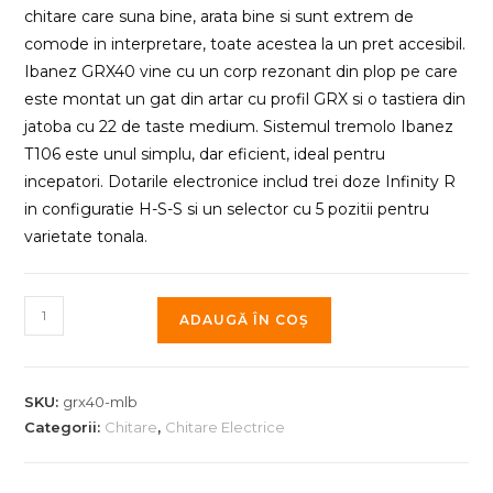
chitare care suna bine, arata bine si sunt extrem de
comode in interpretare, toate acestea la un pret accesibil.
Ibanez GRX40 vine cu un corp rezonant din plop pe care
este montat un gat din artar cu profil GRX si o tastiera din
jatoba cu 22 de taste medium. Sistemul tremolo Ibanez
T106 este unul simplu, dar eficient, ideal pentru
incepatori. Dotarile electronice includ trei doze Infinity R
in configuratie H-S-S si un selector cu 5 pozitii pentru
varietate tonala.
Cantitate
ADAUGĂ ÎN COȘ
Chitara
electrica
Ibanez
SKU:
grx40-mlb
GRX40-
Categorii:
Chitare
,
Chitare Electrice
MLB