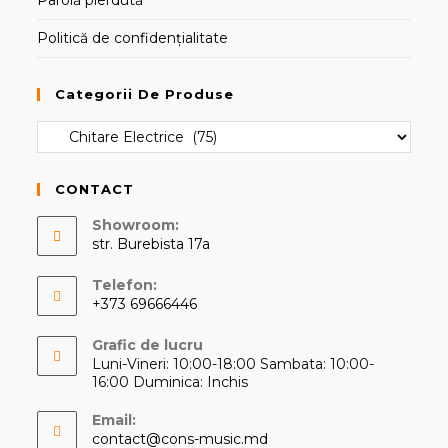
Parolă pierdută
Politică de confidențialitate
Categorii De Produse
CONTACT
Showroom:
str. Burebista 17a
Telefon:
+373 69666446
Opens
Grafic de lucru
in
Luni-Vineri: 10:00-18:00 Sambata: 10:00-
your
16:00 Duminica: Inchis
application
Email:
Opens
contact@cons-music.md