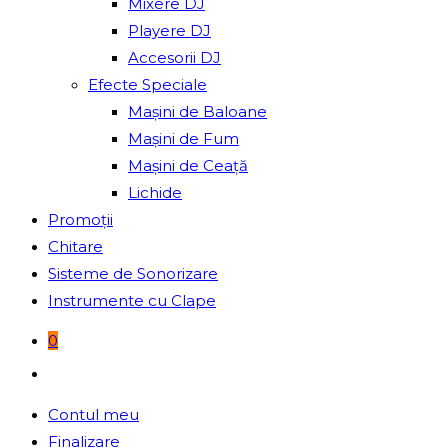
Mixere DJ
Playere DJ
Accesorii DJ
Efecte Speciale
Mașini de Baloane
Mașini de Fum
Mașini de Ceață
Lichide
Promoții
Chitare
Sisteme de Sonorizare
Instrumente cu Clape
0
Toggle
website
Contul meu
search
Finalizare