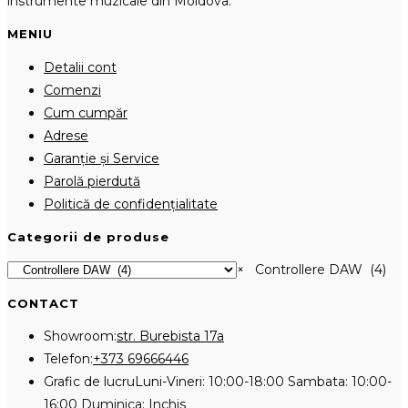
instrumente muzicale din Moldova.
MENIU
Detalii cont
Comenzi
Cum cumpăr
Adrese
Garanție și Service
Parolă pierdută
Politică de confidențialitate
Categorii de produse
×
Controllere DAW (4)
CONTACT
Showroom:
str. Burebista 17a
Opens
Telefon:
+373 69666446
in
Grafic de lucru
Luni-Vineri: 10:00-18:00 Sambata: 10:00-
your
16:00 Duminica: Inchis