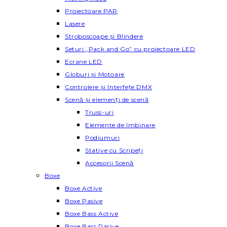
Proiectoare PAR
Lasere
Stroboscoape și Blindere
Seturi „Pack and Go” cu proiectoare LED
Ecrane LED
Globuri și Motoare
Controlere și Interfețe DMX
Scenă și elemenți de scenă
Truss-uri
Elemente de Imbinare
Podiumuri
Stative cu Scripeți
Accesorii Scenă
Boxe
Boxe Active
Boxe Pasive
Boxe Bass Active
Boxe Bass Pasive