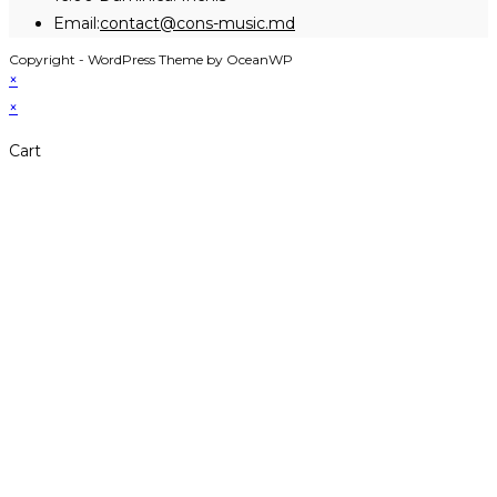
application
Opens
Email:
contact@cons-music.md
in
Copyright - WordPress Theme by OceanWP
your
×
application
×
Cart