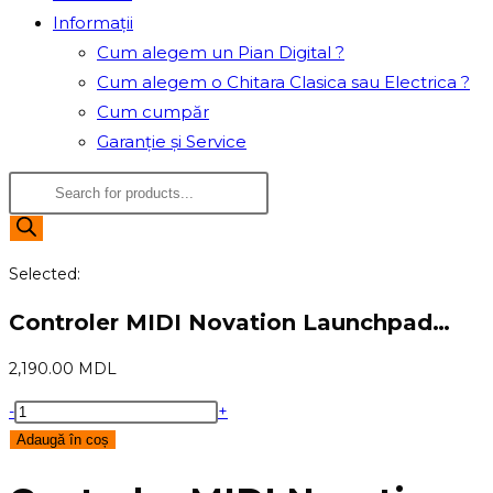
Informații
Cum alegem un Pian Digital ?
Cum alegem o Chitara Clasica sau Electrica ?
Cum cumpăr
Garanție și Service
Products
search
Selected:
Controler MIDI Novation Launchpad…
2,190.00
MDL
Cantitate
-
+
Controler
Adaugă în coș
MIDI