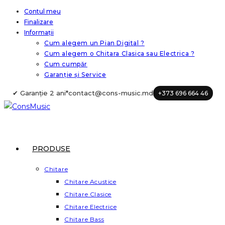
Skip
Contul meu
Finalizare
to
Informații
content
Cum alegem un Pian Digital ?
Cum alegem o Chitara Clasica sau Electrica ?
Cum cumpăr
Garanție și Service
✔ Garanție 2 ani*
contact@cons-music.md
+373 696 664 46
PRODUSE
Chitare
Chitare Acustice
Chitare Clasice
Chitare Electrice
Chitare Bass