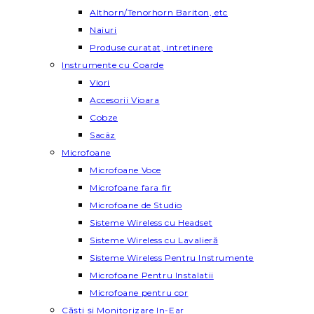
Althorn/Tenorhorn Bariton, etc
Naiuri
Produse curatat, intretinere
Instrumente cu Coarde
Viori
Accesorii Vioara
Cobze
Sacâz
Microfoane
Microfoane Voce
Microfoane fara fir
Microfoane de Studio
Sisteme Wireless cu Headset
Sisteme Wireless cu Lavalieră
Sisteme Wireless Pentru Instrumente
Microfoane Pentru Instalatii
Microfoane pentru cor
Căști și Monitorizare In-Ear