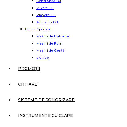
Controlere DJ
Mixere DJ
Playere DJ
Accesorii DJ
Efecte Speciale
Mașini de Baloane
Mașini de Fum
Mașini de Ceață
Lichide
PROMOȚII
CHITARE
SISTEME DE SONORIZARE
INSTRUMENTE CU CLAPE