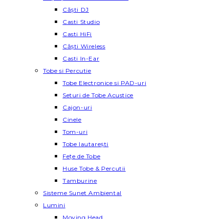
Căști DJ
Casti Studio
Casti HiFi
Căști Wireless
Casti In-Ear
Tobe si Percutie
Tobe Electronice si PAD-uri
Seturi de Tobe Acustice
Cajon-uri
Cinele
Tom-uri
Tobe lautareşti
Fețe de Tobe
Huse Tobe & Percutii
Tamburine
Sisteme Sunet Ambiental
Lumini
Moving Head