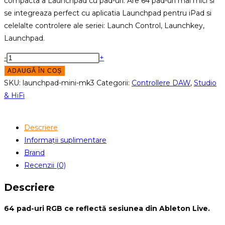
compacta a Launchpad cu pad-uri. Are 64 pad-uri mai mici si
se integreaza perfect cu aplicatia Launchpad pentru iPad si
celelalte controlere ale seriei: Launch Control, Launchkey,
Launchpad.
Cantitate
-
+
Controler
ADAUGĂ ÎN COȘ
MIDI
SKU:
launchpad-mini-mk3
Categorii:
Controllere DAW
,
Studio
Novation
& HiFi
Launchpad
Mini
Descriere
mk3
Informații suplimentare
Brand
Recenzii (0)
Descriere
64 pad-uri RGB ce reflectă sesiunea din Ableton Live.