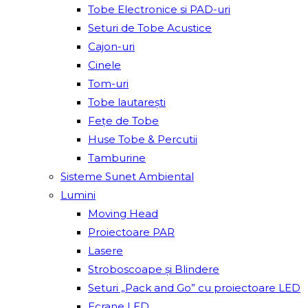
Tobe Electronice si PAD-uri
Seturi de Tobe Acustice
Cajon-uri
Cinele
Tom-uri
Tobe lautareşti
Fețe de Tobe
Huse Tobe & Percutii
Tamburine
Sisteme Sunet Ambiental
Lumini
Moving Head
Proiectoare PAR
Lasere
Stroboscoape și Blindere
Seturi „Pack and Go” cu proiectoare LED
Ecrane LED