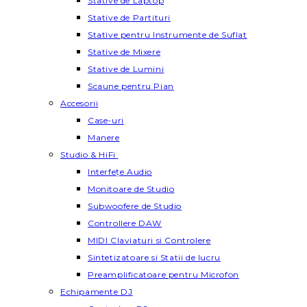
Stative de Laptop
Stative de Partituri
Stative pentru Instrumente de Suflat
Stative de Mixere
Stative de Lumini
Scaune pentru Pian
Accesorii
Case-uri
Manere
Studio & HiFi
Interfețe Audio
Monitoare de Studio
Subwoofere de Studio
Controllere DAW
MIDI Claviaturi si Controlere
Sintetizatoare si Statii de lucru
Preamplificatoare pentru Microfon
Echipamente DJ