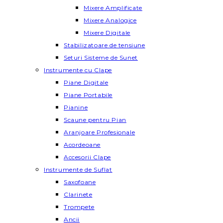
Mixere Amplificate
Mixere Analogice
Mixere Digitale
Stabilizatoare de tensiune
Seturi Sisteme de Sunet
Instrumente cu Clape
Piane Digitale
Piane Portabile
Pianine
Scaune pentru Pian
Aranjoare Profesionale
Acordeoane
Accesorii Clape
Instrumente de Suflat
Saxofoane
Clarinete
Trompete
Ancii