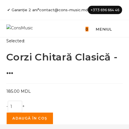
Skip
✔ Garanție 2 ani*
contact@cons-music.md
to
+373 696 664 46
content
0
MENIUL
Selected:
Corzi Chitară Clasică -
…
185.00
MDL
Cantitate
-
+
Corzi
Chitară
ADAUGĂ ÎN COȘ
Clasică