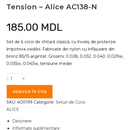
Tension – Alice AC138-N
185.00
MDL
Set de 6 corzi de chitară clasică, cu înveliș de protecție
împotriva oxidării. Fabricate din nylon cu înfășurare din
bronz 85/15 argintat. Grosimi: 0.028, 0.032. 0.040. 0.029w,
0.035w, 0.043w, tensiune medie.
Cantitate
-
+
Corzi
Chitară
ADAUGĂ ÎN COȘ
Clasică
SKU:
400199
Categorie:
Seturi de Corzi
-
ALICE
Normal
Tension
Descriere
-
Informații suplimentare