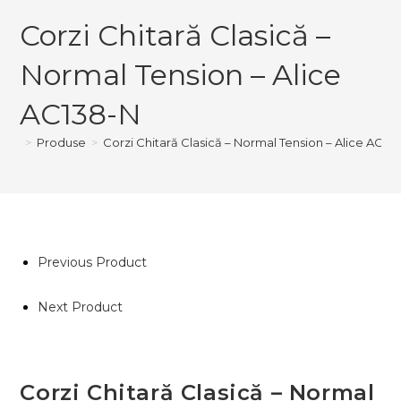
-
Corzi Chitară Clasică –
Normal
Tension
Normal Tension – Alice
-
Alice
AC138-N
AC138-
>
Produse
>
Corzi Chitară Clasică – Normal Tension – Alice AC13
N
Previous Product
Next Product
Corzi Chitară Clasică – Normal