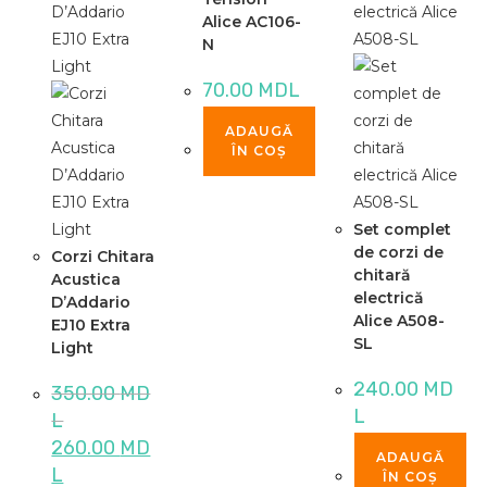
Alice AC106-
N
70.00
MDL
ADAUGĂ
ÎN COȘ
Set complet
de corzi de
Corzi Chitara
chitară
Acustica
electrică
D’Addario
Alice A508-
EJ10 Extra
SL
Light
240.00
MD
350.00
MD
L
L
Prețul
260.00
MD
inițial
ADAUGĂ
Prețul
a
L
ÎN COȘ
curent