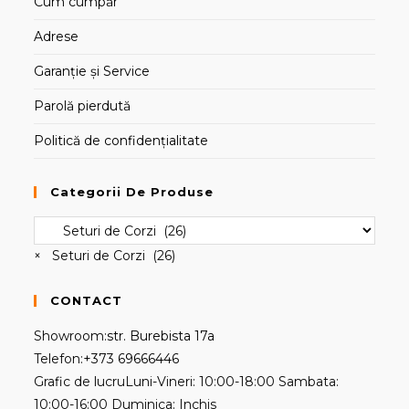
Cum cumpăr
Adrese
Garanție și Service
Parolă pierdută
Politică de confidențialitate
Categorii De Produse
×
Seturi de Corzi (26)
CONTACT
Showroom:
str. Burebista 17a
Opens
Telefon:
+373 69666446
in
Grafic de lucru
Luni-Vineri: 10:00-18:00 Sambata:
your
10:00-16:00 Duminica: Inchis