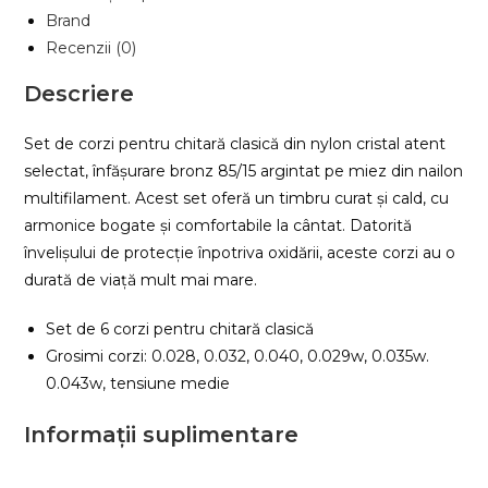
Alice
Brand
AC138-
Recenzii (0)
N
Descriere
Set de corzi pentru chitară clasică din nylon cristal atent
selectat, înfășurare bronz 85/15 argintat pe miez din nailon
multifilament. Acest set oferă un timbru curat și cald, cu
armonice bogate și comfortabile la cântat. Datorită
învelișului de protecție înpotriva oxidării, aceste corzi au o
durată de viață mult mai mare.
Set de 6 corzi pentru chitară clasică
Grosimi corzi: 0.028, 0.032, 0.040, 0.029w, 0.035w.
0.043w, tensiune medie
Informații suplimentare