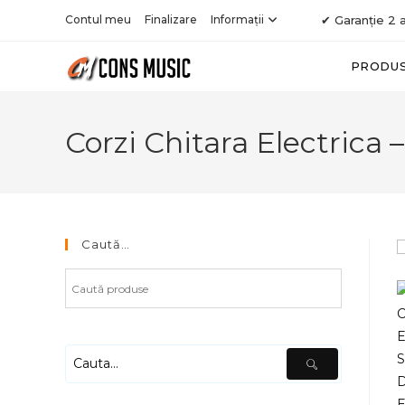
Skip
Contul meu
Finalizare
Informații
✔ Garanție 2 a
to
content
PRODU
Corzi Chitara Electrica
Caută…