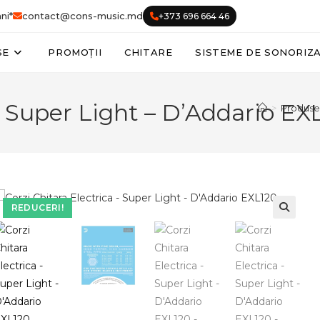
ni*
contact@cons-music.md
+373 696 664 46
SE
PROMOȚII
CHITARE
SISTEME DE SONORIZ
 – Super Light – D’Addario EX
>
Produse
REDUCERI!