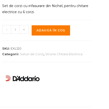
fost:
235.00 MDL.
260.00 MDL.
Set de corzi cu infasurare din Nichel, pentru chitare
electrice cu 6 corzi.
Cantitate
-
+
ADAUGĂ ÎN COȘ
Corzi
Chitara
Electrica
SKU:
EXL120
-
Categorii:
Seturi de Corzi
,
Strune Chitara Electrica
Super
Light
-
D'Addario
EXL120