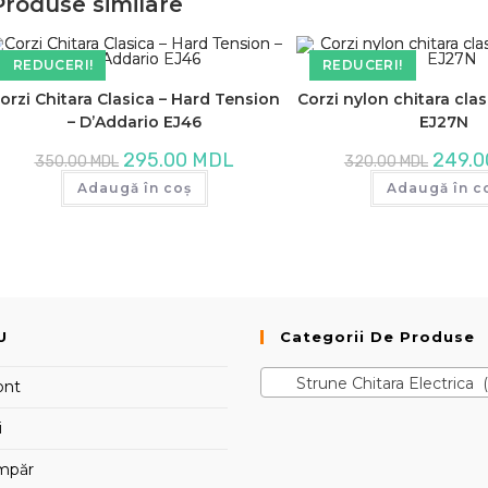
Produse similare
REDUCERI!
REDUCERI!
orzi Chitara Clasica – Hard Tension
Corzi nylon chitara cla
– D’Addario EJ46
EJ27N
Prețul
Prețul
Prețul
295.00
MDL
249.
350.00
MDL
320.00
MDL
inițial
curent
inițial
a
este:
a
Adaugă în coș
Adaugă în c
fost:
295.00 MDL.
fost:
350.00 MDL.
320.00 
U
Categorii De Produse
Strune Chitara Electrica (
ont
i
mpăr