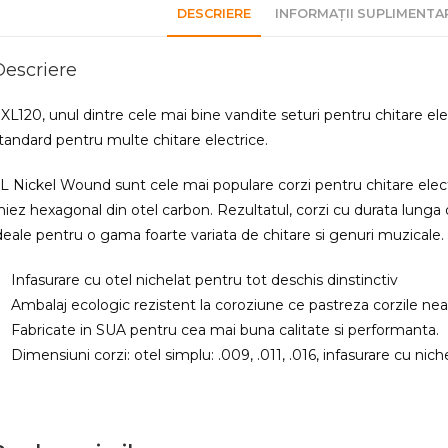
DESCRIERE
INFORMAȚII SUPLIMENTA
Descriere
XL120, unul dintre cele mai bine vandite seturi pentru chitare elect
tandard pentru multe chitare electrice.
L Nickel Wound sunt cele mai populare corzi pentru chitare electri
iez hexagonal din otel carbon. Rezultatul, corzi cu durata lunga de
deale pentru o gama foarte variata de chitare si genuri muzicale.
Infasurare cu otel nichelat pentru tot deschis dinstinctiv
Ambalaj ecologic rezistent la coroziune ce pastreza corzile ne
Fabricate in SUA pentru cea mai buna calitate si performanta.
Dimensiuni corzi: otel simplu: .009, .011, .016, infasurare cu niche