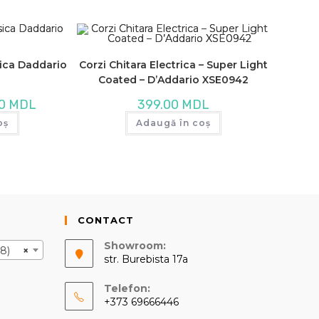
sica Daddario
Corzi Chitara Electrica – Super Light
Coated – D’Addario XSE0942
Prețul
00
MDL
399.00
MDL
curent
este:
oș
Adaugă în coș
249.00 MDL.
MDL.
CONTACT
Showroom:
8)
×
str. Burebista 17a
Telefon:
+373 69666446
Opens