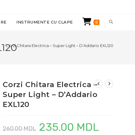
TOGGLE
ARE
INSTRUMENTE CU CLAPE
0
WEBSITE
L120
>
Corzi Chitara Electrica – Super Light – D’Addario EXL120
SEARCH
Corzi Chitara Electrica –
Super Light – D’Addario
EXL120
235.00
MDL
Prețul
Prețul
260.00
MDL
inițial
curent
a
este: