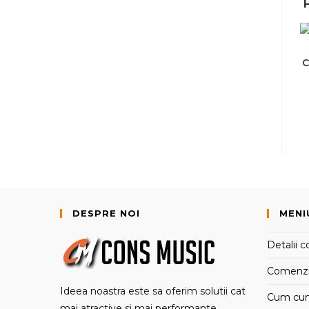
C
DESPRE NOI
MENI
Detalii c
Comenz
Ideea noastra este sa oferim solutii cat
Cum cu
mai atractive si mai performante