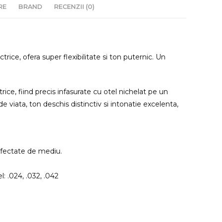
RE
BRAND
RECENZII (0)
rice, ofera super flexibilitate si ton puternic. Un
ce, fiind precis infasurate cu otel nichelat pe un
 viata, ton deschis distinctiv si intonatie excelenta,
afectate de mediu.
l: .024, .032, .042