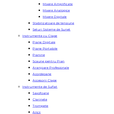
Mixere Amplificate
Mixere Analogice
Mixere Digitale
Stabilizatoare de tensiune
Seturi Sisteme de Sunet
Instrumente cu Clape
Piane Digitale
Piane Portabile
Pianine
Scaune pentru Pian
Aranjoare Profesionale
Acordeoane
Accesorii Clape
Instrumente de Suflat
Saxofoane
Clarinete
Trompete
Ancii