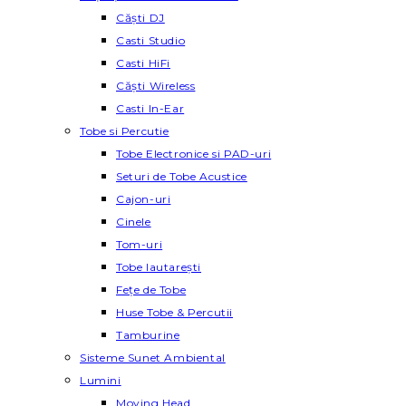
Căști DJ
Casti Studio
Casti HiFi
Căști Wireless
Casti In-Ear
Tobe si Percutie
Tobe Electronice si PAD-uri
Seturi de Tobe Acustice
Cajon-uri
Cinele
Tom-uri
Tobe lautareşti
Fețe de Tobe
Huse Tobe & Percutii
Tamburine
Sisteme Sunet Ambiental
Lumini
Moving Head