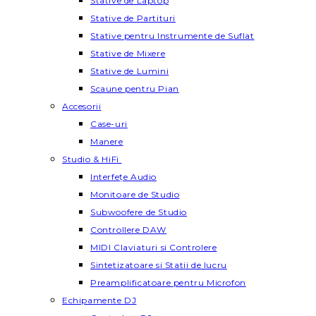
Stative de Laptop
Stative de Partituri
Stative pentru Instrumente de Suflat
Stative de Mixere
Stative de Lumini
Scaune pentru Pian
Accesorii
Case-uri
Manere
Studio & HiFi
Interfețe Audio
Monitoare de Studio
Subwoofere de Studio
Controllere DAW
MIDI Claviaturi si Controlere
Sintetizatoare si Statii de lucru
Preamplificatoare pentru Microfon
Echipamente DJ