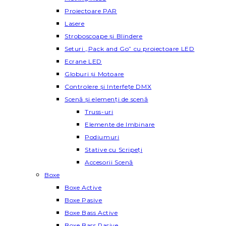
Proiectoare PAR
Lasere
Stroboscoape și Blindere
Seturi „Pack and Go” cu proiectoare LED
Ecrane LED
Globuri și Motoare
Controlere și Interfețe DMX
Scenă și elemenți de scenă
Truss-uri
Elemente de Imbinare
Podiumuri
Stative cu Scripeți
Accesorii Scenă
Boxe
Boxe Active
Boxe Pasive
Boxe Bass Active
Boxe Bass Pasive