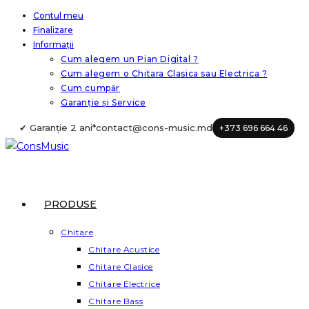
Skip
Contul meu
Finalizare
to
Informații
content
Cum alegem un Pian Digital ?
Cum alegem o Chitara Clasica sau Electrica ?
Cum cumpăr
Garanție și Service
✔ Garanție 2 ani*
contact@cons-music.md
+373 696 664 46
PRODUSE
Chitare
Chitare Acustice
Chitare Clasice
Chitare Electrice
Chitare Bass