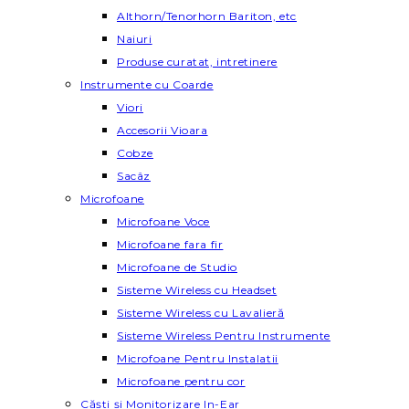
Althorn/Tenorhorn Bariton, etc
Naiuri
Produse curatat, intretinere
Instrumente cu Coarde
Viori
Accesorii Vioara
Cobze
Sacâz
Microfoane
Microfoane Voce
Microfoane fara fir
Microfoane de Studio
Sisteme Wireless cu Headset
Sisteme Wireless cu Lavalieră
Sisteme Wireless Pentru Instrumente
Microfoane Pentru Instalatii
Microfoane pentru cor
Căști și Monitorizare In-Ear