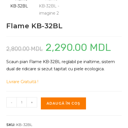
Flame KB-32BL
2,290.00
MDL
Prețul
Prețul
2,800.00
MDL
inițial
curent
a
este:
fost:
2,290.00
2,800.00 MDL.
Scaun pian Flame KB-32BL reglabil pe inaltime, sistem
dual de ridicare si sezut tapitat cu piele ecologica.
Livrare Gratuită !
Cantitate
-
+
ADAUGĂ ÎN COȘ
Flame
KB-
32BL
SKU:
KB-32BL