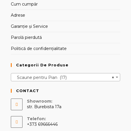
Cum cumpăr
Adrese
Garanție și Service
Parolă pierdută
Politică de confidențialitate
Categorii De Produse
Scaune pentru Pian (17)
×
CONTACT
Showroom:
str. Burebista 17a
Telefon:
+373 69666446
Opens