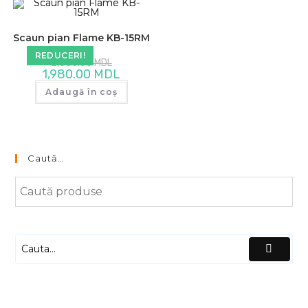
Scaun pian Flame KB-15RM
REDUCERI!
Prețul
2,050.00
MDL
inițial
Prețul
1,980.00
MDL
a
curent
fost:
este:
Adaugă în coș
2,050.00 MDL.
1,980.00 MDL.
Caută…