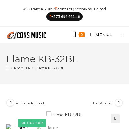
Skip
✔ Garanție 2 ani*
contact@cons-music.md
to
+373 696 664 46
content
MENIUL
0
Flame KB-32BL
>
Produse
>
Flame KB-32BL
Previous Product
Next Product
REDUCERI!