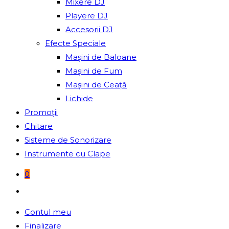
Mixere DJ
Playere DJ
Accesorii DJ
Efecte Speciale
Mașini de Baloane
Mașini de Fum
Mașini de Ceață
Lichide
Promoții
Chitare
Sisteme de Sonorizare
Instrumente cu Clape
0
Toggle
website
Contul meu
search
Finalizare