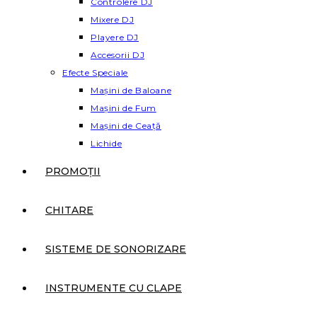
Controlere DJ
Mixere DJ
Playere DJ
Accesorii DJ
Efecte Speciale
Mașini de Baloane
Mașini de Fum
Mașini de Ceață
Lichide
PROMOȚII
CHITARE
SISTEME DE SONORIZARE
INSTRUMENTE CU CLAPE