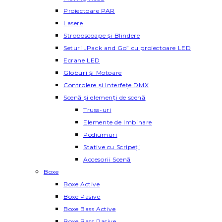
Proiectoare PAR
Lasere
Stroboscoape și Blindere
Seturi „Pack and Go” cu proiectoare LED
Ecrane LED
Globuri și Motoare
Controlere și Interfețe DMX
Scenă și elemenți de scenă
Truss-uri
Elemente de Imbinare
Podiumuri
Stative cu Scripeți
Accesorii Scenă
Boxe
Boxe Active
Boxe Pasive
Boxe Bass Active
Boxe Bass Pasive