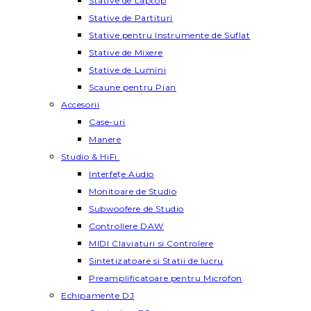
Stative de Laptop
Stative de Partituri
Stative pentru Instrumente de Suflat
Stative de Mixere
Stative de Lumini
Scaune pentru Pian
Accesorii
Case-uri
Manere
Studio & HiFi
Interfețe Audio
Monitoare de Studio
Subwoofere de Studio
Controllere DAW
MIDI Claviaturi si Controlere
Sintetizatoare si Statii de lucru
Preamplificatoare pentru Microfon
Echipamente DJ