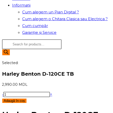
Informații
Cum alegem un Pian Digital ?
Cum alegem o Chitara Clasica sau Electrica ?
Cum cumpăr
Garanție și Service
Products
search
Selected:
Harley Benton D-120CE TB
2,990.00
MDL
Cantitate
-
+
Harley
Adaugă în coș
Benton