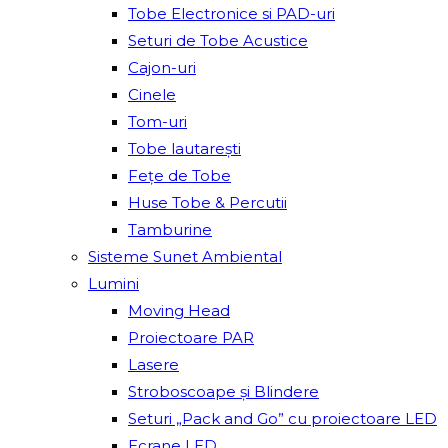
Tobe Electronice si PAD-uri
Seturi de Tobe Acustice
Cajon-uri
Cinele
Tom-uri
Tobe lautareşti
Fețe de Tobe
Huse Tobe & Percutii
Tamburine
Sisteme Sunet Ambiental
Lumini
Moving Head
Proiectoare PAR
Lasere
Stroboscoape și Blindere
Seturi „Pack and Go” cu proiectoare LED
Ecrane LED