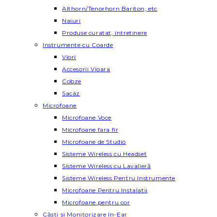
Althorn/Tenorhorn Bariton, etc
Naiuri
Produse curatat, intretinere
Instrumente cu Coarde
Viori
Accesorii Vioara
Cobze
Sacâz
Microfoane
Microfoane Voce
Microfoane fara fir
Microfoane de Studio
Sisteme Wireless cu Headset
Sisteme Wireless cu Lavalieră
Sisteme Wireless Pentru Instrumente
Microfoane Pentru Instalatii
Microfoane pentru cor
Căști și Monitorizare In-Ear