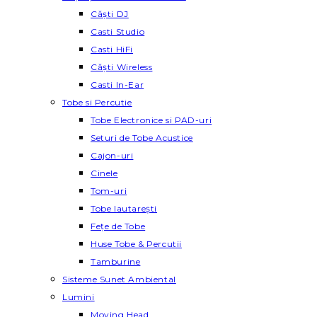
Căști DJ
Casti Studio
Casti HiFi
Căști Wireless
Casti In-Ear
Tobe si Percutie
Tobe Electronice si PAD-uri
Seturi de Tobe Acustice
Cajon-uri
Cinele
Tom-uri
Tobe lautareşti
Fețe de Tobe
Huse Tobe & Percutii
Tamburine
Sisteme Sunet Ambiental
Lumini
Moving Head