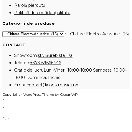
Parolă pierdută
Politică de confidențialitate
Categorii de produse
×
Chitare Electro-Acustice (15)
CONTACT
Showroom:
str. Burebista 17a
Opens
Telefon:
+373 69666446
in
Grafic de lucru
Luni-Vineri: 10:00-18:00 Sambata: 10:00-
your
16:00 Duminica: Inchis
application
Opens
Email:
contact@cons-music.md
in
Copyright - WordPress Theme by OceanWP
your
×
application
×
Cart