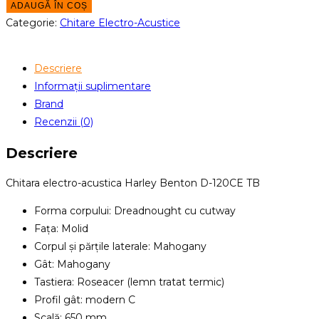
Harley
ADAUGĂ ÎN COȘ
Benton
Categorie:
Chitare Electro-Acustice
D-
120CE
Descriere
TB
Informații suplimentare
Brand
Recenzii (0)
Descriere
Chitara electro-acustica Harley Benton D-120CE TB
Forma corpului: Dreadnought cu cutway
Fața: Molid
Corpul și părțile laterale: Mahogany
Gât: Mahogany
Tastiera: Roseacer (lemn tratat termic)
Profil gât: modern C
Scală: 650 mm