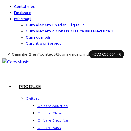
Skip
Contul meu
Finalizare
to
Informații
content
Cum alegem un Pian Digital ?
Cum alegem o Chitara Clasica sau Electrica ?
Cum cumpăr
Garanție și Service
✔ Garanție 2 ani*
contact@cons-music.md
+373 696 664 46
PRODUSE
Chitare
Chitare Acustice
Chitare Clasice
Chitare Electrice
Chitare Bass