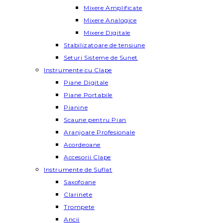
Mixere Amplificate
Mixere Analogice
Mixere Digitale
Stabilizatoare de tensiune
Seturi Sisteme de Sunet
Instrumente cu Clape
Piane Digitale
Piane Portabile
Pianine
Scaune pentru Pian
Aranjoare Profesionale
Acordeoane
Accesorii Clape
Instrumente de Suflat
Saxofoane
Clarinete
Trompete
Ancii