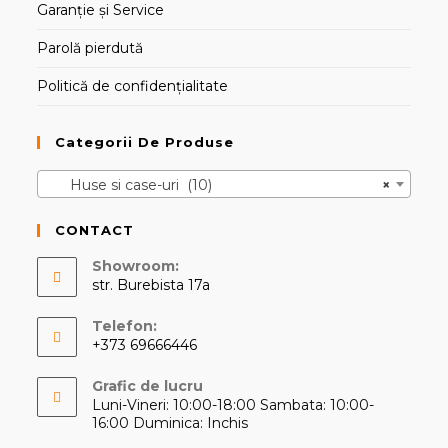
Garanție și Service
Parolă pierdută
Politică de confidențialitate
Categorii De Produse
Huse si case-uri (10)
×
CONTACT
Showroom:
str. Burebista 17a
Telefon:
+373 69666446
Opens
Grafic de lucru
in
Luni-Vineri: 10:00-18:00 Sambata: 10:00-
your
16:00 Duminica: Inchis
application