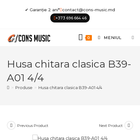
Skip
✔ Garanție 2 ani*
contact@cons-music.md
to
+373 696 664 46
content
MENIUL
0
Husa chitara clasica B39-
A01 4/4
>
Produse
>
Husa chitara clasica B39-A01 4/4
Previous Product
Next Product