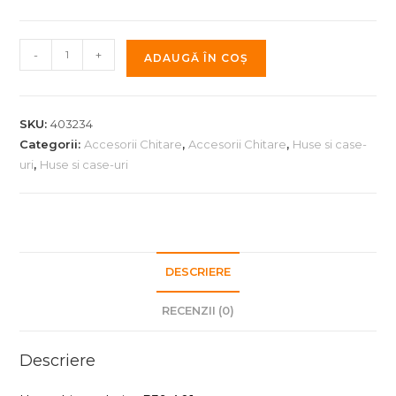
Cantitate
-
+
ADAUGĂ ÎN COȘ
Husa
chitara
clasica
SKU:
403234
B39-
Categorii:
Accesorii Chitare
,
Accesorii Chitare
,
Huse si case-
A01
uri
,
Huse si case-uri
4/4
DESCRIERE
RECENZII (0)
Descriere