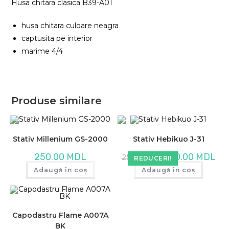
Husa chitara clasica B39-A01
husa chitara culoare neagra
captusita pe interior
marime 4/4
Produse similare
Stativ Millenium GS-2000
Stativ Hebikuo J-31
Prețul
Preț
250.00
MDL
240.00
MDL
250.00
MDL
REDUCERI!
inițial
cur
a
este
Adaugă în coș
Adaugă în coș
fost:
240
250.00 MDL.
Capodastru Flame A007A
BK