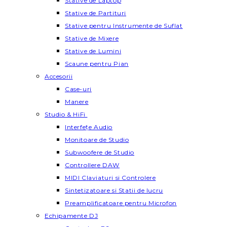
Stative de Laptop
Stative de Partituri
Stative pentru Instrumente de Suflat
Stative de Mixere
Stative de Lumini
Scaune pentru Pian
Accesorii
Case-uri
Manere
Studio & HiFi
Interfețe Audio
Monitoare de Studio
Subwoofere de Studio
Controllere DAW
MIDI Claviaturi si Controlere
Sintetizatoare si Statii de lucru
Preamplificatoare pentru Microfon
Echipamente DJ