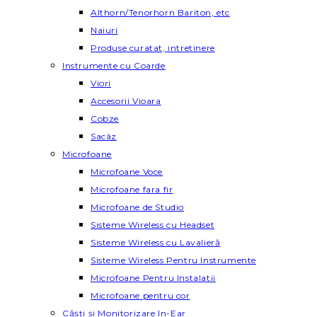
Althorn/Tenorhorn Bariton, etc
Naiuri
Produse curatat, intretinere
Instrumente cu Coarde
Viori
Accesorii Vioara
Cobze
Sacâz
Microfoane
Microfoane Voce
Microfoane fara fir
Microfoane de Studio
Sisteme Wireless cu Headset
Sisteme Wireless cu Lavalieră
Sisteme Wireless Pentru Instrumente
Microfoane Pentru Instalatii
Microfoane pentru cor
Căști și Monitorizare In-Ear