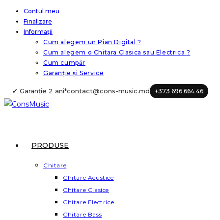
Skip
Contul meu
Finalizare
to
Informații
content
Cum alegem un Pian Digital ?
Cum alegem o Chitara Clasica sau Electrica ?
Cum cumpăr
Garanție și Service
✔ Garanție 2 ani*
contact@cons-music.md
+373 696 664 46
PRODUSE
Chitare
Chitare Acustice
Chitare Clasice
Chitare Electrice
Chitare Bass