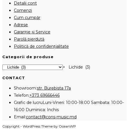
Detalii cont
Comenzi
Cum cumpăr
Adrese
Garanție și Service
Parolă pierdută
Politică de confidențialitate
Categorii de produse
×
Lichide (3)
CONTACT
Showroom:
str. Burebista 17a
Opens
Telefon:
+373 69666446
in
Grafic de lucru
Luni-Vineri: 10:00-18:00 Sambata: 10:00-
your
16:00 Duminica: Inchis
application
Opens
Email:
contact@cons-music.md
in
Copyright - WordPress Theme by OceanWP