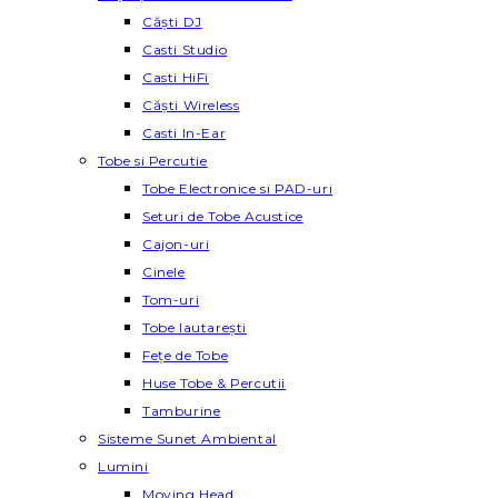
Căști DJ
Casti Studio
Casti HiFi
Căști Wireless
Casti In-Ear
Tobe si Percutie
Tobe Electronice si PAD-uri
Seturi de Tobe Acustice
Cajon-uri
Cinele
Tom-uri
Tobe lautareşti
Fețe de Tobe
Huse Tobe & Percutii
Tamburine
Sisteme Sunet Ambiental
Lumini
Moving Head