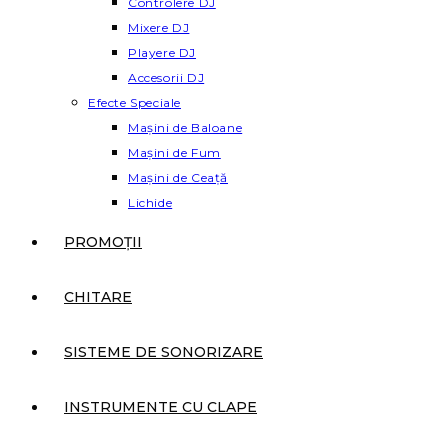
Controlere DJ
Mixere DJ
Playere DJ
Accesorii DJ
Efecte Speciale
Mașini de Baloane
Mașini de Fum
Mașini de Ceață
Lichide
PROMOȚII
CHITARE
SISTEME DE SONORIZARE
INSTRUMENTE CU CLAPE