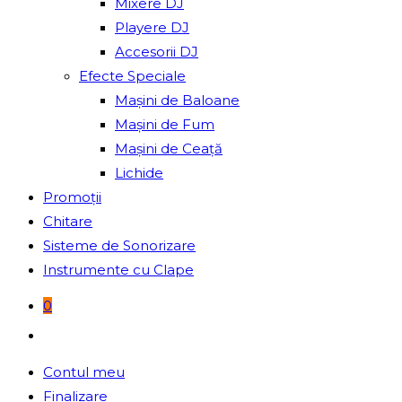
Mixere DJ
Playere DJ
Accesorii DJ
Efecte Speciale
Mașini de Baloane
Mașini de Fum
Mașini de Ceață
Lichide
Promoții
Chitare
Sisteme de Sonorizare
Instrumente cu Clape
0
Toggle
website
Contul meu
search
Finalizare