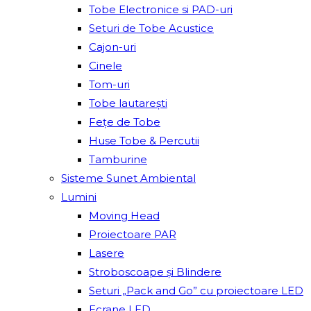
Tobe Electronice si PAD-uri
Seturi de Tobe Acustice
Cajon-uri
Cinele
Tom-uri
Tobe lautareşti
Fețe de Tobe
Huse Tobe & Percutii
Tamburine
Sisteme Sunet Ambiental
Lumini
Moving Head
Proiectoare PAR
Lasere
Stroboscoape și Blindere
Seturi „Pack and Go” cu proiectoare LED
Ecrane LED