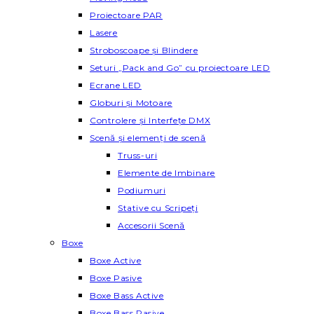
Proiectoare PAR
Lasere
Stroboscoape și Blindere
Seturi „Pack and Go” cu proiectoare LED
Ecrane LED
Globuri și Motoare
Controlere și Interfețe DMX
Scenă și elemenți de scenă
Truss-uri
Elemente de Imbinare
Podiumuri
Stative cu Scripeți
Accesorii Scenă
Boxe
Boxe Active
Boxe Pasive
Boxe Bass Active
Boxe Bass Pasive