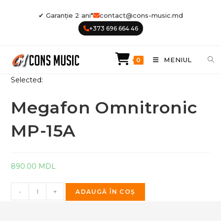
Skip
✔ Garanție 2 ani*
contact@cons-music.md
to
+373 696 664 46
content
MENIUL
0
Selected:
Megafon Omnitronic
MP-15A
890.00
MDL
Cantitate
-
+
ADAUGĂ ÎN COȘ
Megafon
Omnitronic