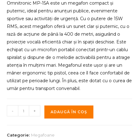
Omnitronic MP-15A este un megafon compact și
puternic, ideal pentru anunțuri publice, evenimente
sportive sau activități de urgență. Cu o putere de 15W
RMS, acest megafon oferă un sunet clar și puternic, cu o
rază de acțiune de până la 400 de metri, asigurând o
proiecție vocală eficientă chiar și în spații deschise. Este
echipat cu un microfon portabil conectat printr-un cablu
spiralat și dispune de o melodie activabilă pentru a atrage
atenția în mulțimi mari. Megafonul este ușor și are un
mâner ergonomic tip pistol, ceea ce îl face confortabil de
utilizat pe perioade lungi. În plus, este dotat cu o curea de
umăr pentru transport convenabil.
Cantitate
-
+
ADAUGĂ ÎN COȘ
Megafon
Omnitronic
MP-
Categorie:
Megafoane