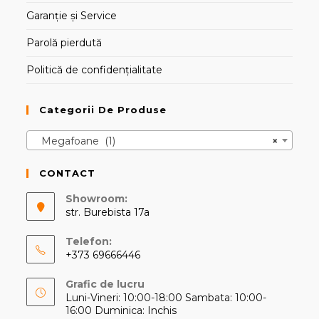
Garanție și Service
Parolă pierdută
Politică de confidențialitate
Categorii De Produse
Megafoane (1)
×
CONTACT
Showroom:
str. Burebista 17a
Telefon:
+373 69666446
Opens
Grafic de lucru
in
Luni-Vineri: 10:00-18:00 Sambata: 10:00-
your
16:00 Duminica: Inchis