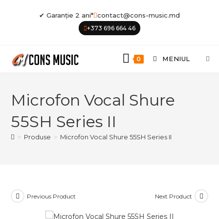
Skip
✔ Garanție 2 ani*
contact@cons-music.md
to
+373 696 664 46
content
MENIUL
0
Microfon Vocal Shure
55SH Series II
>
Produse
>
Microfon Vocal Shure 55SH Series II
Previous Product
Next Product