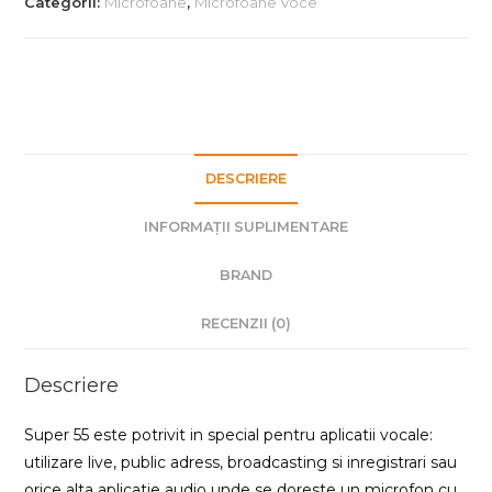
Categorii:
Microfoane
,
Microfoane Voce
DESCRIERE
INFORMAȚII SUPLIMENTARE
BRAND
RECENZII (0)
Descriere
Super 55 este potrivit in special pentru aplicatii vocale:
utilizare live, public adress, broadcasting si inregistrari sau
orice alta aplicatie audio unde se doreste un microfon cu