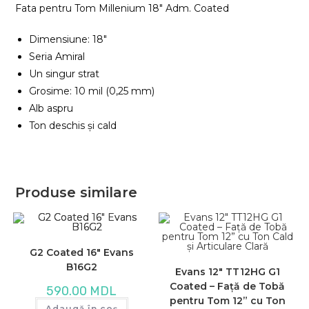
Fata pentru Tom Millenium 18″ Adm. Coated
Dimensiune: 18″
Seria Amiral
Un singur strat
Grosime: 10 mil (0,25 mm)
Alb aspru
Ton deschis și cald
Produse similare
G2 Coated 16″ Evans
B16G2
Evans 12″ TT12HG G1
Coated – Față de Tobă
590.00
MDL
pentru Tom 12” cu Ton
Adaugă în coș