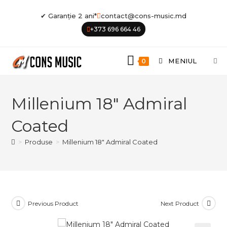
Skip
✔ Garanție 2 ani*
contact@cons-music.md
to
+373 696 664 46
content
MENIUL
0
Millenium 18″ Admiral
Coated
>
Produse
>
Millenium 18″ Admiral Coated
Previous Product
Next Product