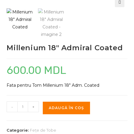
Millenium 18″ Admiral Coated
600.00
MDL
Fata pentru Tom Millenium 18″ Adm. Coated
Cantitate
-
+
ADAUGĂ ÎN COȘ
Millenium
18"
Admiral
Categorie:
Fețe de Tobe