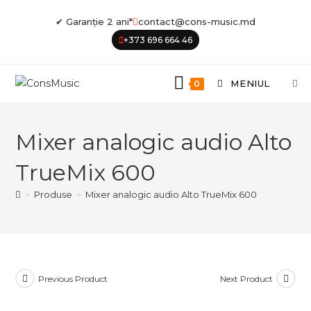
Skip
✔ Garanție 2 ani*
contact@cons-music.md
to
+373 696 664 46
content
MENIUL
0
Mixer analogic audio Alto
TrueMix 600
>
Produse
>
Mixer analogic audio Alto TrueMix 600
Previous Product
Next Product