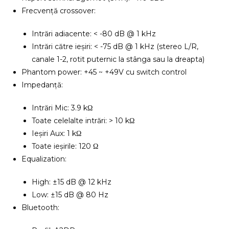
Frecvență crossover:
Intrări adiacente: < -80 dB @ 1 kHz
Intrări către ieșiri: < -75 dB @ 1 kHz (stereo L/R,
canale 1-2, rotit puternic la stânga sau la dreapta)
Phantom power: +45 ~ +49V cu switch control
Impedanță:
Intrări Mic: 3.9 kΩ
Toate celelalte intrări: > 10 kΩ
Ieșiri Aux: 1 kΩ
Toate ieșirile: 120 Ω
Equalization:
High: ±15 dB @ 12 kHz
Low: ±15 dB @ 80 Hz
Bluetooth: