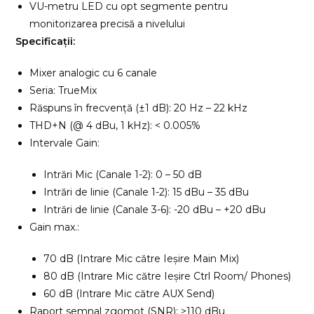
VU-metru LED cu opt segmente pentru
monitorizarea precisă a nivelului
Specificații:
Mixer analogic cu 6 canale
Seria: TrueMix
Răspuns în frecvență (±1 dB): 20 Hz – 22 kHz
THD+N (@ 4 dBu, 1 kHz): < 0.005%
Intervale Gain:
Intrări Mic (Canale 1-2): 0 – 50 dB
Intrări de linie (Canale 1-2): 15 dBu – 35 dBu
Intrări de linie (Canale 3-6): -20 dBu – +20 dBu
Gain max.:
70 dB (Intrare Mic către Ieșire Main Mix)
80 dB (Intrare Mic către Ieșire Ctrl Room/ Phones)
60 dB (Intrare Mic către AUX Send)
Raport semnal zgomot (SNR): >110 dBu