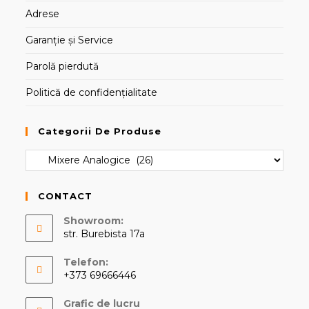
Adrese
Garanție și Service
Parolă pierdută
Politică de confidențialitate
Categorii De Produse
CONTACT
Showroom:
str. Burebista 17a
Telefon:
+373 69666446
Opens
Grafic de lucru
in