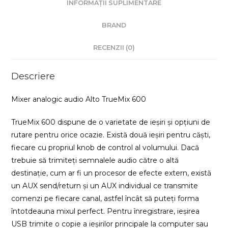
INFORMAȚII SUPLIMENTARE
BRAND
RECENZII (0)
Descriere
Mixer analogic audio Alto TrueMix 600
TrueMix 600 dispune de o varietate de ieșiri și opțiuni de
rutare pentru orice ocazie. Există două ieșiri pentru căști,
fiecare cu propriul knob de control al volumului. Dacă
trebuie să trimiteți semnalele audio către o altă
destinație, cum ar fi un procesor de efecte extern, există
un AUX send/return și un AUX individual ce transmite
comenzi pe fiecare canal, astfel încât să puteți forma
întotdeauna mixul perfect. Pentru înregistrare, ieșirea
USB trimite o copie a ieșirilor principale la computer sau