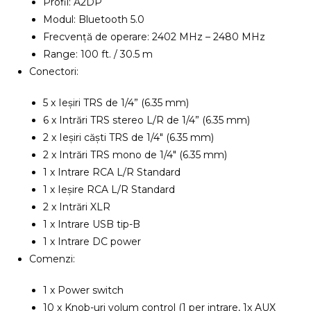
Profil: A2DP
Modul: Bluetooth 5.0
Frecvență de operare: 2402 MHz – 2480 MHz
Range: 100 ft. / 30.5 m
Conectori:
5 x Ieșiri TRS de 1/4” (6.35 mm)
6 x Intrări TRS stereo L/R de 1/4” (6.35 mm)
2 x Ieșiri căști TRS de 1/4″ (6.35 mm)
2 x Intrări TRS mono de 1/4″ (6.35 mm)
1 x Intrare RCA L/R Standard
1 x Ieșire RCA L/R Standard
2 x Intrări XLR
1 x Intrare USB tip-B
1 x Intrare DC power
Comenzi:
1 x Power switch
10 x Knob-uri volum control (1 per intrare, 1x AUX