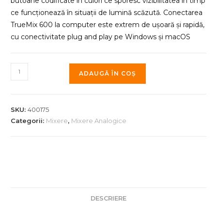
butoane codificate în culori ce sporesc vizibilitatea în timp
ce funcționează în situații de lumină scăzută. Conectarea
TrueMix 600 la computer este extrem de ușoară și rapidă,
cu conectivitate plug and play pe Windows și macOS
Cantitate
ADAUGĂ ÎN COȘ
Mixer
analogic
audio
SKU:
400175
Alto
Categorii:
Mixere
,
Mixere Analogice
TrueMix
600
DESCRIERE