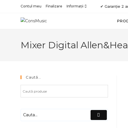
Skip
Contul meu
Finalizare
Informații
✔ Garanție 2 a
to
content
PRO
Mixer Digital Allen&He
Caută…