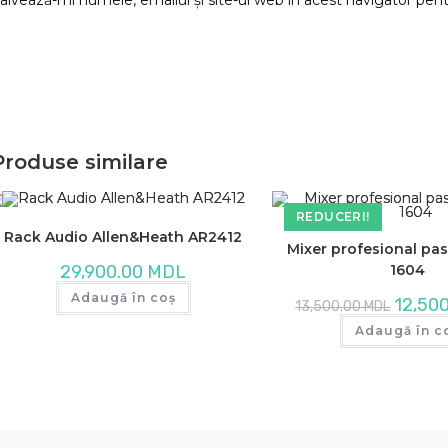
Produse similare
REDUCERI!
Rack Audio Allen&Heath AR2412
Mixer profesional pasi
1604
29,900.00
MDL
Adaugă în coș
Prețul
12,50
13,500.00
MDL
inițial
a
Adaugă în c
fost:
13,500.