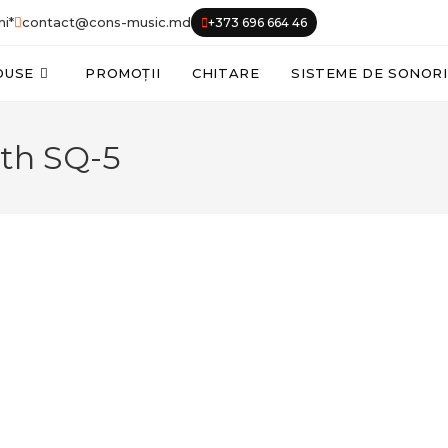
ni*
contact@cons-music.md
+373 696 664 46
DUSE
PROMOȚII
CHITARE
SISTEME DE SONOR
ath SQ-5