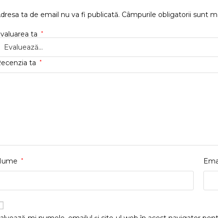
dresa ta de email nu va fi publicată.
Câmpurile obligatorii sunt 
valuarea ta
*
ecenzia ta
*
Nume
*
Ema
alvează-mi numele, emailul și site-ul web în acest navigator pen