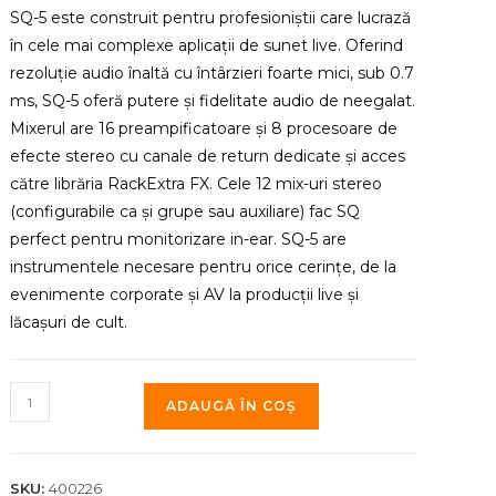
SQ-5 este construit pentru profesioniștii care lucrază
în cele mai complexe aplicații de sunet live. Oferind
rezoluție audio înaltă cu întârzieri foarte mici, sub 0.7
ms, SQ-5 oferă putere și fidelitate audio de neegalat.
Mixerul are 16 preampificatoare și 8 procesoare de
efecte stereo cu canale de return dedicate și acces
către librăria RackExtra FX. Cele 12 mix-uri stereo
(configurabile ca și grupe sau auxiliare) fac SQ
perfect pentru monitorizare in-ear. SQ-5 are
instrumentele necesare pentru orice cerințe, de la
evenimente corporate și AV la producții live și
lăcașuri de cult.
Cantitate
ADAUGĂ ÎN COȘ
Mixer
Digital
Allen&Heath
SKU:
400226