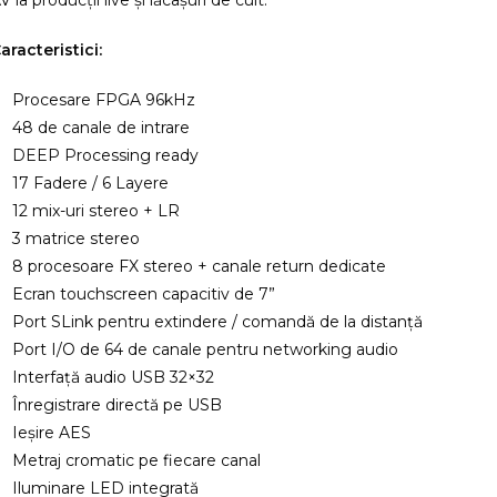
V la producții live și lăcașuri de cult.
aracteristici:
Procesare FPGA 96kHz
48 de canale de intrare
DEEP Processing ready
17 Fadere / 6 Layere
12 mix-uri stereo + LR
3 matrice stereo
8 procesoare FX stereo + canale return dedicate
Ecran touchscreen capacitiv de 7”
Port SLink pentru extindere / comandă de la distanță
Port I/O de 64 de canale pentru networking audio
Interfață audio USB 32×32
Înregistrare directă pe USB
Ieșire AES
Metraj cromatic pe fiecare canal
Iluminare LED integrată