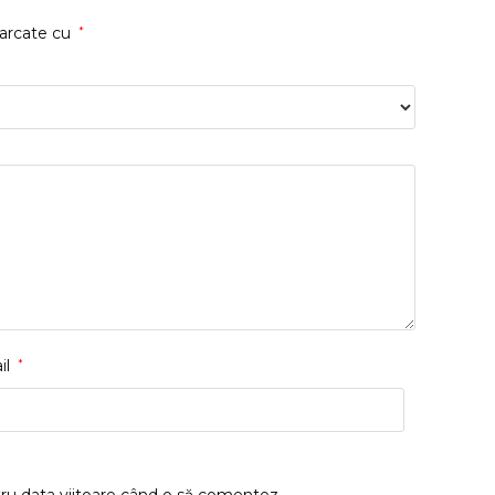
marcate cu
*
il
*
tru data viitoare când o să comentez.