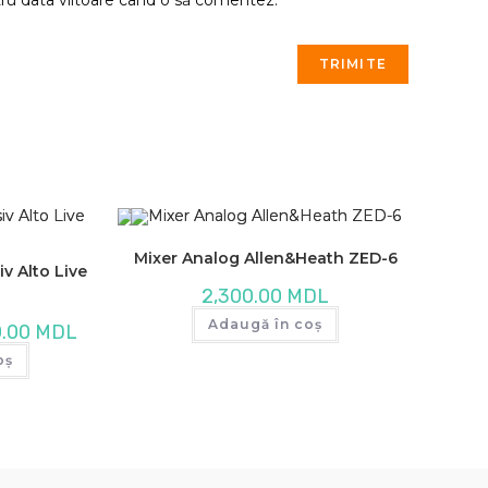
Mixer Analog Allen&Heath ZED-6
v Alto Live
2,300.00
MDL
Adaugă în coș
Prețul
0.00
MDL
curent
este:
oș
12,500.00 MDL.
00 MDL.