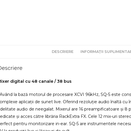
DESCRIERE
INFORMAȚII SUPLIMENTA
Descriere
ixer digital cu 48 canale / 38 bus
Având la bază motorul de procesare XCVI 96kHz, SQ-5 este constru
omplexe aplicații de sunet live. Oferind rezoluție audio înaltă cu î
idelitate audio de neegalat. Mixerul are 16 preampificatoare și 8
edicate și acces către librăria RackExtra FX. Cele 12 mix-uri stereo
erfect pentru monitorizare in-ear. SQ-5 are instrumentele necesa