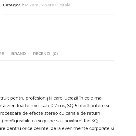
SQ-
Categorii:
Mixere
,
Mixere Digitale
5
RE
BRAND
RECENZII (0)
it pentru profesioniștii care lucrază în cele mai
ntârzieri foarte mici, sub 0.7 ms, SQ-5 oferă putere și
 procesoare de efecte stereo cu canale de return
 (configurabile ca și grupe sau auxiliare) fac SQ
re pentru orice cerințe, de la evenimente corporate și