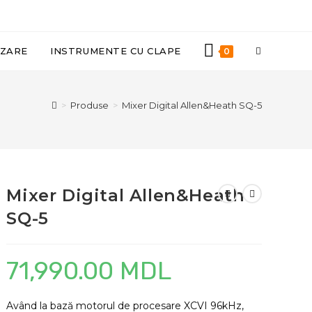
TOGGLE
IZARE
INSTRUMENTE CU CLAPE
0
WEBSITE
>
Produse
>
Mixer Digital Allen&Heath SQ-5
SEARCH
Mixer Digital Allen&Heath
SQ-5
71,990.00
MDL
Având la bază motorul de procesare XCVI 96kHz,