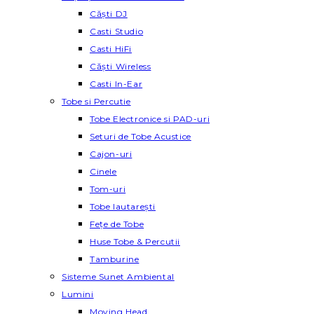
Căști DJ
Casti Studio
Casti HiFi
Căști Wireless
Casti In-Ear
Tobe si Percutie
Tobe Electronice si PAD-uri
Seturi de Tobe Acustice
Cajon-uri
Cinele
Tom-uri
Tobe lautareşti
Fețe de Tobe
Huse Tobe & Percutii
Tamburine
Sisteme Sunet Ambiental
Lumini
Moving Head