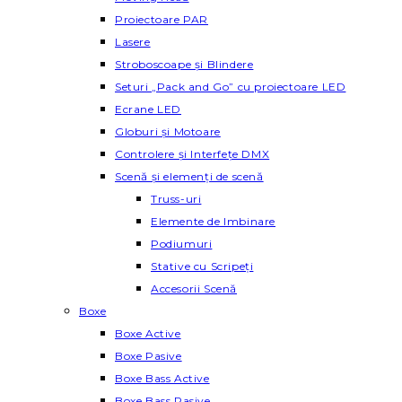
Proiectoare PAR
Lasere
Stroboscoape și Blindere
Seturi „Pack and Go” cu proiectoare LED
Ecrane LED
Globuri și Motoare
Controlere și Interfețe DMX
Scenă și elemenți de scenă
Truss-uri
Elemente de Imbinare
Podiumuri
Stative cu Scripeți
Accesorii Scenă
Boxe
Boxe Active
Boxe Pasive
Boxe Bass Active
Boxe Bass Pasive