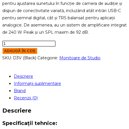
pentru ajustarea sunetului în funcție de camera de audiție și
dispun de conectivitate variată, incluzând atât intrări USB-C
pentru semnal digital, cât și TRS balansat pentru aplicații
analogice. De asemenea, au un sistem de amplificare integrat
de 240 W Peak și un SPL maxim de 92 dB.
Cantitate
Monitoare
ADAUGĂ ÎN COȘ
de
SKU:
D3V (Black)
Categorie:
Monitoare de Studio
birou
active
Descriere
ADAM
Informații suplimentare
Audio
Brand
D3V
Recenzii (0)
(Black)
Descriere
Specificații tehnice: