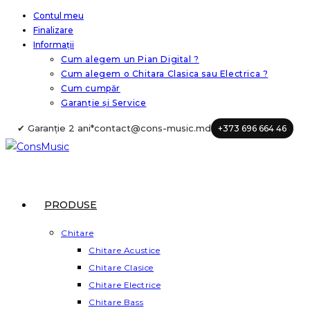
Skip
Contul meu
Finalizare
to
Informații
content
Cum alegem un Pian Digital ?
Cum alegem o Chitara Clasica sau Electrica ?
Cum cumpăr
Garanție și Service
✔ Garanție 2 ani*
contact@cons-music.md
+373 696 664 46
PRODUSE
Chitare
Chitare Acustice
Chitare Clasice
Chitare Electrice
Chitare Bass