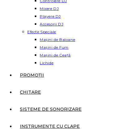
Controlere DJ
Mixere DJ
Playere DJ
Accesorii DJ
Efecte Speciale
Mașini de Baloane
Mașini de Fum
Mașini de Ceață
Lichide
PROMOȚII
CHITARE
SISTEME DE SONORIZARE
INSTRUMENTE CU CLAPE