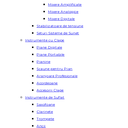
Mixere Amplificate
Mixere Analogice
Mixere Digitale
Stabilizatoare de tensiune
Seturi Sisteme de Sunet
Instrumente cu Clape
Piane Digitale
Piane Portabile
Pianine
Scaune pentru Pian
Aranjoare Profesionale
Acordeoane
Accesorii Clape
Instrumente de Suflat
Saxofoane
Clarinete
Trompete
Ancii