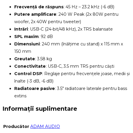
Frecvență de răspuns
: 45 Hz – 23.2 kHz (-6 dB)
Putere amplificare
: 240 W Peak (2x 80W pentru
woofer, 2x 40W pentru tweeter)
Intrări
: USB-C (24-bit/48 kHz), 2x TRS balansate
SPL maxim
: 92 dB
Dimensiuni
: 240 mm (înălțime cu stand) x 115 mm x
150 mm
Greutate
: 3.58 kg
Conectivitate
: USB-C, 3.5 mm TRS pentru căști
Control DSP
: Reglaje pentru frecvențele joase, medii și
înalte (-3 dB, -6 dB)
Radiatoare pasive
: 3.5″ radiatoare laterale pentru bass
extins
Informații suplimentare
Producător
ADAM AUDIO