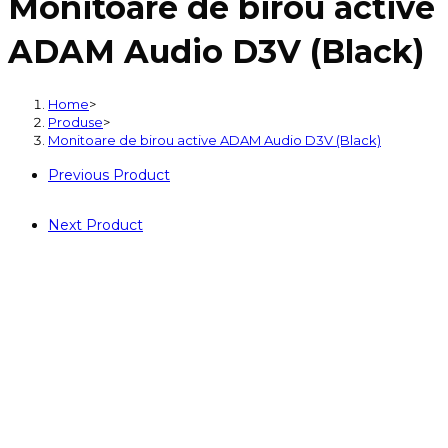
Monitoare de birou active
birou
active
ADAM Audio D3V (Black)
ADAM
Audio
D3V
Home
>
Produse
>
(Black)
Monitoare de birou active ADAM Audio D3V (Black)
Previous Product
Next Product