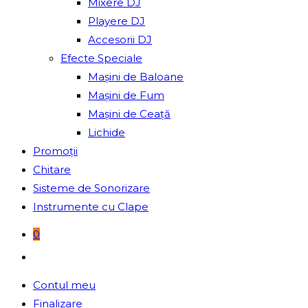
Mixere DJ
Playere DJ
Accesorii DJ
Efecte Speciale
Mașini de Baloane
Mașini de Fum
Mașini de Ceață
Lichide
Promoții
Chitare
Sisteme de Sonorizare
Instrumente cu Clape
0
Toggle
website
Contul meu
search
Finalizare