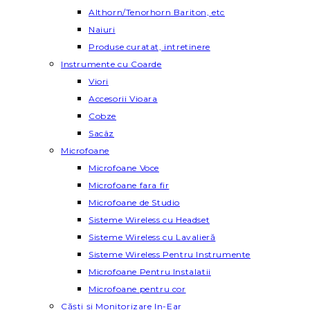
Althorn/Tenorhorn Bariton, etc
Naiuri
Produse curatat, intretinere
Instrumente cu Coarde
Viori
Accesorii Vioara
Cobze
Sacâz
Microfoane
Microfoane Voce
Microfoane fara fir
Microfoane de Studio
Sisteme Wireless cu Headset
Sisteme Wireless cu Lavalieră
Sisteme Wireless Pentru Instrumente
Microfoane Pentru Instalatii
Microfoane pentru cor
Căști și Monitorizare In-Ear