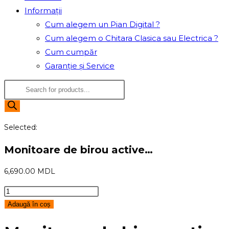
Informații
Cum alegem un Pian Digital ?
Cum alegem o Chitara Clasica sau Electrica ?
Cum cumpăr
Garanție și Service
Products
search
Selected:
Monitoare de birou active…
6,690.00
MDL
Cantitate
Monitoare
Adaugă în coș
de