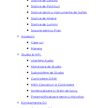
Stative de Laptop
Stative de Partituri
Stative pentru Instrumente de Suflat
Stative de Mixere
Stative de Lumini
Scaune pentru Pian
Accesorii
Case-uri
Manere
Studio & HiFi
Interfețe Audio
Monitoare de Studio
Subwoofere de Studio
Controllere DAW
MIDI Claviaturi si Controlere
Sintetizatoare si Statii de lucru
Preamplificatoare pentru Microfon
Echipamente DJ