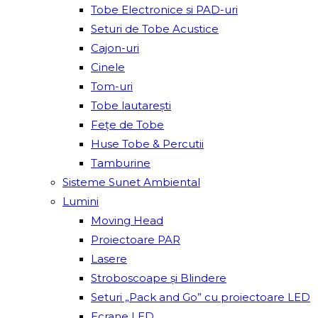
Tobe Electronice si PAD-uri
Seturi de Tobe Acustice
Cajon-uri
Cinele
Tom-uri
Tobe lautareşti
Fețe de Tobe
Huse Tobe & Percutii
Tamburine
Sisteme Sunet Ambiental
Lumini
Moving Head
Proiectoare PAR
Lasere
Stroboscoape și Blindere
Seturi „Pack and Go” cu proiectoare LED
Ecrane LED