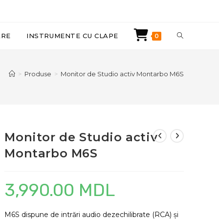
TOGGLE
ARE
INSTRUMENTE CU CLAPE
0
WEBSITE
>
Produse
>
Monitor de Studio activ Montarbo M6S
SEARCH
Monitor de Studio activ
Montarbo M6S
3,990.00
MDL
M6S dispune de intrări audio dezechilibrate (RCA) și