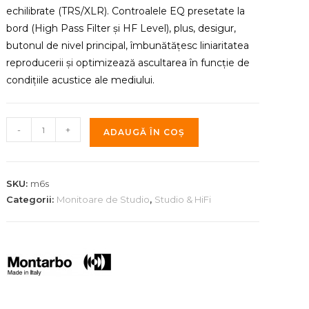
echilibrate (TRS/XLR). Controalele EQ presetate la
bord (High Pass Filter și HF Level), plus, desigur,
butonul de nivel principal, îmbunătățesc liniaritatea
reproducerii și optimizează ascultarea în funcție de
condițiile acustice ale mediului.
Cantitate
-
+
ADAUGĂ ÎN COȘ
Monitor
de
Studio
SKU:
m6s
activ
Categorii:
Monitoare de Studio
,
Studio & HiFi
Montarbo
M6S