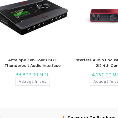
Antelope Zen Tour USB +
Interfata Audio Focusr
Thunderbolt Audio Interface
2i2 4th Ge
33,800.00
MDL
4,290.00
M
Adaugă în coș
Adaugă în c
U
Categorii De Produse