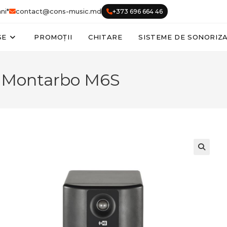
ni*
contact@cons-music.md
+373 696 664 46
SE
PROMOȚII
CHITARE
SISTEME DE SONORIZ
v Montarbo M6S