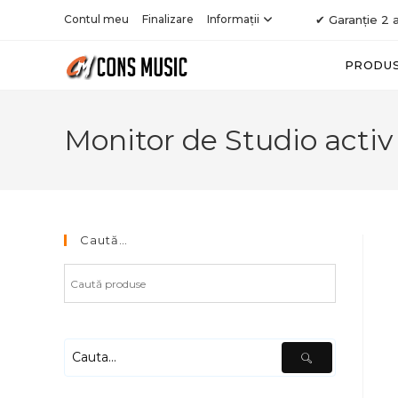
Skip
Contul meu
Finalizare
Informații
✔ Garanție 2 a
to
content
PRODU
Monitor de Studio acti
Caută…