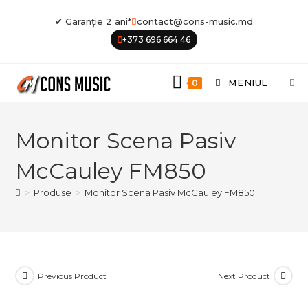
Skip
✔ Garanție 2 ani*
contact@cons-music.md
to
+373 696 664 46
content
MENIUL
0
Monitor Scena Pasiv
McCauley FM850
>
Produse
>
Monitor Scena Pasiv McCauley FM850
Previous Product
Next Product