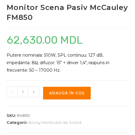
Monitor Scena Pasiv McCauley
FM850
62,630.00
MDL
Putere nominala: 510W, SPL continuu: 127 dB,
impedanta: 8Ω, difuzor: 15″ + driver 1,4″, raspuns in
frecvente: 50 – 17000 Hz.
Cantitate
-
+
ADAUGĂ ÎN COȘ
Monitor
Scena
Pasiv
SKU:
fm850
McCauley
Categorii:
Boxe
,
Monitoare de Scenă
FM850