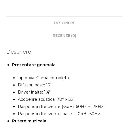
DESCRIERE
RECENZII (0)
Descriere
Prezentare generala
Tip boxa: Gama completa;
Difuzor joase: 15″
Driver inalte: 1,4″
Acoperire acustica: 70° x 55°;
Raspuns in frecvente (-3dB): 60Hz – 17kHz;
Raspuns in frecvente joase (-10dB): 50Hz.
Putere muzicala