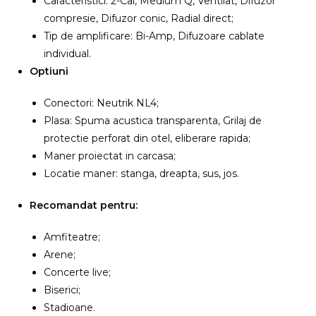
Caracteristici: 2-Cai, Medium Q, Ventilat, Difuzor
compresie, Difuzor conic, Radial direct;
Tip de amplificare: Bi-Amp, Difuzoare cablate
individual.
Optiuni
Conectori: Neutrik NL4;
Plasa: Spuma acustica transparenta, Grilaj de
protectie perforat din otel, eliberare rapida;
Maner proiectat in carcasa;
Locatie maner: stanga, dreapta, sus, jos.
Recomandat pentru:
Amfiteatre;
Arene;
Concerte live;
Biserici;
Stadioane.