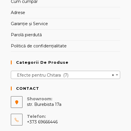
Cum cumpăr
Adrese
Garanție și Service
Parolă pierdută
Politică de confidențialitate
Categorii De Produse
Efecte pentru Chitara (7)
×
CONTACT
Showroom:
str. Burebista 17a
Telefon:
+373 69666446
Opens