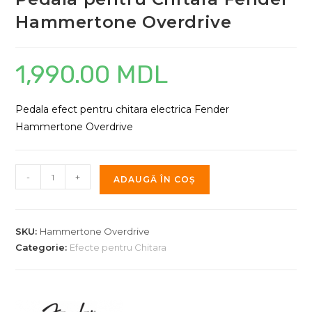
Hammertone Overdrive
1,990.00
MDL
Pedala efect pentru chitara electrica Fender
Hammertone Overdrive
Cantitate
-
+
ADAUGĂ ÎN COȘ
Pedala
pentru
Chitara
SKU:
Hammertone Overdrive
Fender
Categorie:
Efecte pentru Chitara
Hammertone
Overdrive