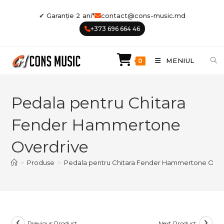
Skip
✔ Garanție 2 ani*
contact@cons-music.md
to
+373 696 664 46
content
MENIUL
0
Pedala pentru Chitara
Fender Hammertone
Overdrive
>
Produse
>
Pedala pentru Chitara Fender Hammertone Over
Previous Product
Next Product