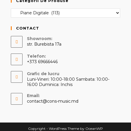
Categorii De Produse
CONTACT
Showroom:
str. Burebista 17a
Telefon:
+373 69666446
Opens
Grafic de lucru
in
Luni-Vineri: 10:00-18:00 Sambata: 10:00-
your
16:00 Duminica: Inchis
application
Email:
Opens
contact@cons-music.md
in
your
application
Copyright - WordPress Theme by OceanWP