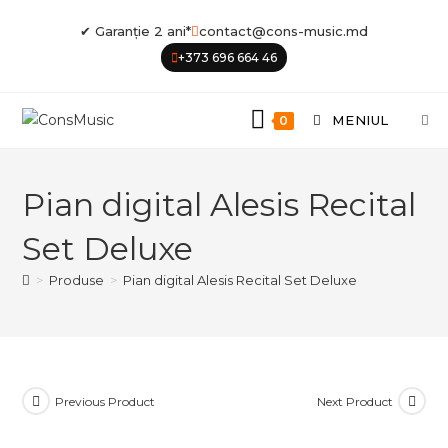
Skip
✔ Garanție 2 ani*
contact@cons-music.md
to
+373 696 664 46
content
MENIUL
0
Pian digital Alesis Recital
Set Deluxe
>
Produse
>
Pian digital Alesis Recital Set Deluxe
Previous Product
Next Product