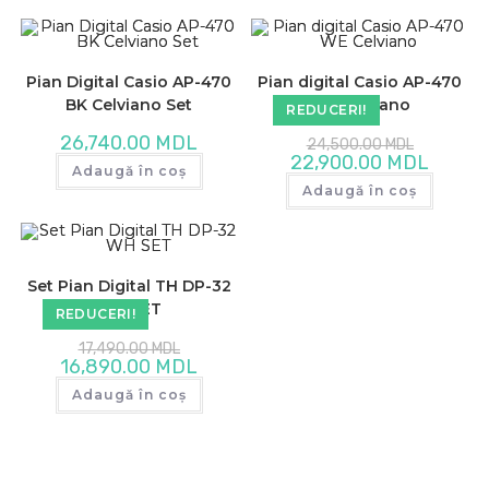
Pian Digital Casio AP-470
Pian digital Casio AP-470
BK Celviano Set
WE Celviano
REDUCERI!
Prețul
26,740.00
MDL
24,500.00
MDL
inițial
Prețul
22,900.00
MDL
a
Adaugă în coș
curent
fost:
este:
Adaugă în coș
24,500.00
22,900.
Set Pian Digital TH DP-32
WH SET
REDUCERI!
Prețul
17,490.00
MDL
inițial
Prețul
16,890.00
MDL
a
curent
fost:
este:
Adaugă în coș
17,490.00 MDL.
16,890.00 MDL.