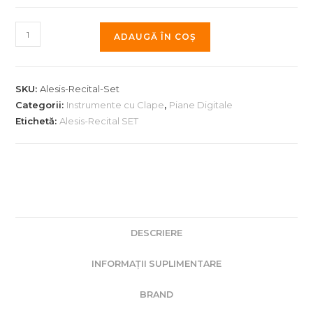
Cantitate
ADAUGĂ ÎN COȘ
Pian
digital
Alesis
SKU:
Alesis-Recital-Set
Recital
Categorii:
Instrumente cu Clape
,
Piane Digitale
Set
Etichetă:
Alesis-Recital SET
Deluxe
DESCRIERE
INFORMAȚII SUPLIMENTARE
BRAND