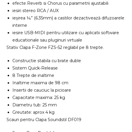
efecte Reverb si Chorus cu parametrii ajustabili
iesiri stereo RCA / AUX
ieșirea ¼” (6.35mm) a castilor dezactivează difuzoarele
interne
iesire USB-MIDI pentru utilizare cu aplicatii software
educationale sau pluginuri virtuale
Stativ Clapa F-Zone FZS-52 reglabil pe 8 trepte.
Constructie stabila cu brate duble
Sistem Quick-Release
8 Trepte de inaltime
Inaltime maxima de 98 cm
Insertii de cauciuc la picioare
Capacitate maxima: 25 kg
Diametru tub: 25 mm
Greutate: aprox 4 kg
Scaun pentru Clapa Soundstil DF019