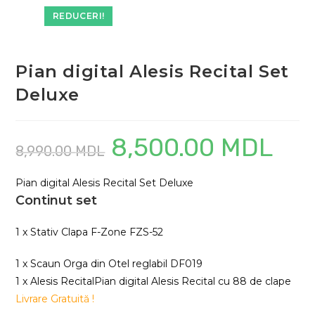
REDUCERI!
Pian digital Alesis Recital Set
Deluxe
8,500.00
MDL
Prețul
Prețul
8,990.00
MDL
inițial
curent
a
este:
fost:
8,500.00
8,990.00 MDL.
Pian digital Alesis Recital Set Deluxe
Continut set
1 x Stativ Clapa F-Zone FZS-52
1 x Scaun Orga din Otel reglabil DF019
1 x Alesis RecitalPian digital Alesis Recital cu 88 de clape
Livrare Gratuită !