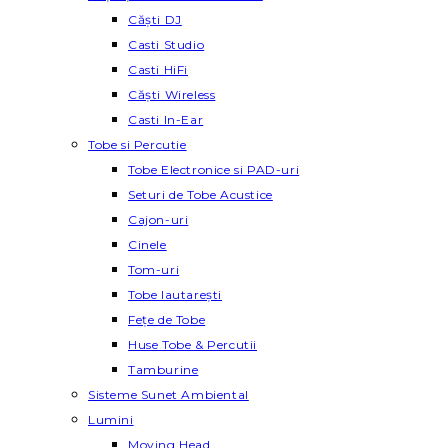
Căști DJ
Casti Studio
Casti HiFi
Căști Wireless
Casti In-Ear
Tobe si Percutie
Tobe Electronice si PAD-uri
Seturi de Tobe Acustice
Cajon-uri
Cinele
Tom-uri
Tobe lautareşti
Fețe de Tobe
Huse Tobe & Percutii
Tamburine
Sisteme Sunet Ambiental
Lumini
Moving Head