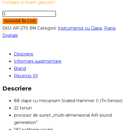
Instalare și livrare gratuită !
Cantitate
Pian
ADAUGĂ ÎN COȘ
digital
SKU:
AP-270 BN
Categorii:
Instrumente cu Clape
,
Piane
Casio
Digitale
AP-
270
Descriere
BN
Informații suplimentare
Celviano
Brand
Recenzii (0)
Descriere
88 clape cu mecanism Scaled Hammer II (Tri-Sensor)
22 tonuri
procesor de sunet „multi-dimensional AiR sound
generation”
192 polifonie vocala