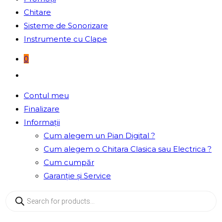
Chitare
Sisteme de Sonorizare
Instrumente cu Clape
0
Toggle
website
Contul meu
search
Finalizare
Informații
Cum alegem un Pian Digital ?
Cum alegem o Chitara Clasica sau Electrica ?
Cum cumpăr
Garanție și Service
Products
search