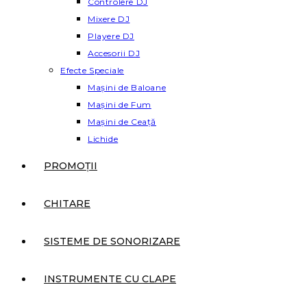
Controlere DJ
Mixere DJ
Playere DJ
Accesorii DJ
Efecte Speciale
Mașini de Baloane
Mașini de Fum
Mașini de Ceață
Lichide
PROMOȚII
CHITARE
SISTEME DE SONORIZARE
INSTRUMENTE CU CLAPE