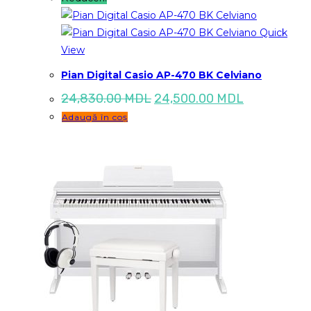
Quick
View
Pian Digital Casio AP-470 BK Celviano
Prețul
Prețul
24,830.00
MDL
24,500.00
MDL
inițial
curent
Adaugă în coș
a
este:
fost:
24,500.00 
24,830.00 MDL.