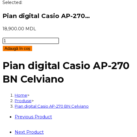
Selected:
Pian digital Casio AP-270…
18,900.00
MDL
Cantitate
Pian
Adaugă în coș
digital
Pian digital Casio AP-270
Casio
AP-
BN Celviano
270
BN
Celviano
Home
>
Produse
>
Pian digital Casio AP-270 BN Celviano
Previous Product
Next Product