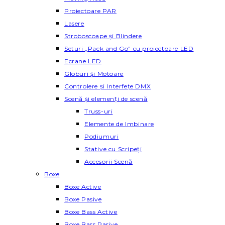
Proiectoare PAR
Lasere
Stroboscoape și Blindere
Seturi „Pack and Go” cu proiectoare LED
Ecrane LED
Globuri și Motoare
Controlere și Interfețe DMX
Scenă și elemenți de scenă
Truss-uri
Elemente de Imbinare
Podiumuri
Stative cu Scripeți
Accesorii Scenă
Boxe
Boxe Active
Boxe Pasive
Boxe Bass Active
Boxe Bass Pasive