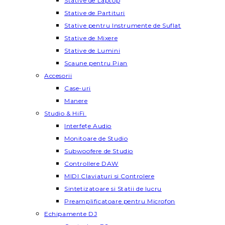
Stative de Laptop
Stative de Partituri
Stative pentru Instrumente de Suflat
Stative de Mixere
Stative de Lumini
Scaune pentru Pian
Accesorii
Case-uri
Manere
Studio & HiFi
Interfețe Audio
Monitoare de Studio
Subwoofere de Studio
Controllere DAW
MIDI Claviaturi si Controlere
Sintetizatoare si Statii de lucru
Preamplificatoare pentru Microfon
Echipamente DJ