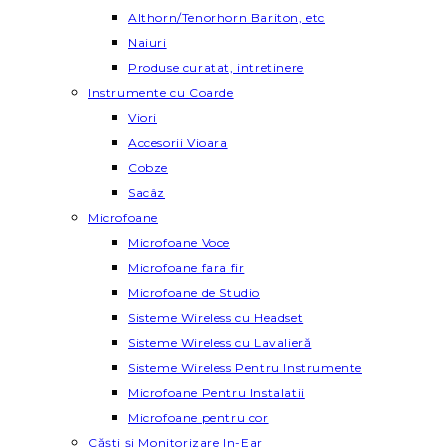
Althorn/Tenorhorn Bariton, etc
Naiuri
Produse curatat, intretinere
Instrumente cu Coarde
Viori
Accesorii Vioara
Cobze
Sacâz
Microfoane
Microfoane Voce
Microfoane fara fir
Microfoane de Studio
Sisteme Wireless cu Headset
Sisteme Wireless cu Lavalieră
Sisteme Wireless Pentru Instrumente
Microfoane Pentru Instalatii
Microfoane pentru cor
Căști și Monitorizare In-Ear