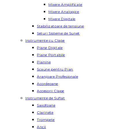
Mixere Amplificate
Mixere Analogice
Mixere Digitale
Stabilizatoare de tensiune
Seturi Sisteme de Sunet
Instrumente cu Clape
Piane Digitale
Piane Portabile
Pianine
Scaune pentru Pian
Aranjoare Profesionale
Acordeoane
Accesorii Clape
Instrumente de Suflat
Saxofoane
Clarinete
Trompete
Ancii