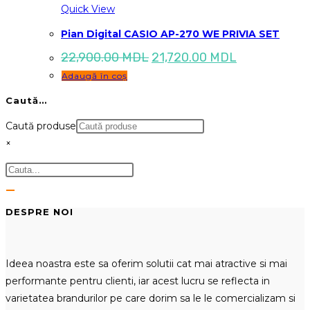
Quick View
Pian Digital CASIO AP-270 WE PRIVIA SET
Prețul
Prețul
22,900.00
MDL
21,720.00
MDL
inițial
curent
Adaugă în coș
a
este:
fost:
21,720.00 M
Caută…
22,900.00 MDL.
Caută produse
×
DESPRE NOI
Ideea noastra este sa oferim solutii cat mai atractive si mai
performante pentru clienti, iar acest lucru se reflecta in
varietatea brandurilor pe care dorim sa le le comercializam si