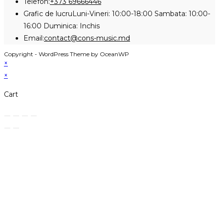
Opens
Telefon:
+373 69666446
in
Grafic de lucru
Luni-Vineri: 10:00-18:00 Sambata: 10:00-
your
16:00 Duminica: Inchis
application
Opens
Email:
contact@cons-music.md
in
Copyright - WordPress Theme by OceanWP
your
×
application
×
Cart