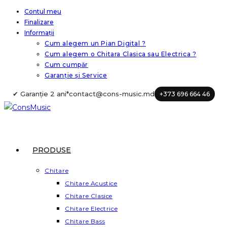
Skip
Contul meu
Finalizare
to
Informații
content
Cum alegem un Pian Digital ?
Cum alegem o Chitara Clasica sau Electrica ?
Cum cumpăr
Garanție și Service
✔ Garanție 2 ani*
contact@cons-music.md
+373 696 664 46
PRODUSE
Chitare
Chitare Acustice
Chitare Clasice
Chitare Electrice
Chitare Bass