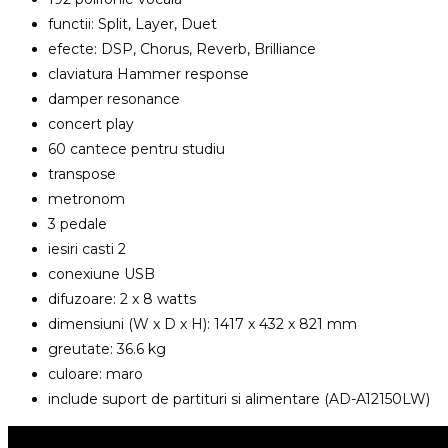
functii: Split, Layer, Duet
efecte: DSP, Chorus, Reverb, Brilliance
claviatura Hammer response
damper resonance
concert play
60 cantece pentru studiu
transpose
metronom
3 pedale
iesiri casti 2
conexiune USB
difuzoare: 2 x 8 watts
dimensiuni (W x D x H): 1417 x 432 x 821 mm
greutate: 36.6 kg
culoare: maro
include suport de partituri si alimentare (AD-A12150LW)