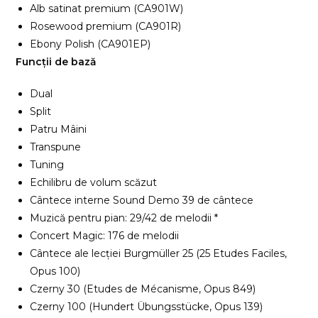
Alb satinat premium (CA901W)
Rosewood premium (CA901R)
Ebony Polish (CA901EP)
Funcții de bază
Dual
Split
Patru Mâini
Transpune
Tuning
Echilibru de volum scăzut
Cântece interne Sound Demo 39 de cântece
Muzică pentru pian: 29/42 de melodii *
Concert Magic: 176 de melodii
Cântece ale lecției Burgmüller 25 (25 Etudes Faciles,
Opus 100)
Czerny 30 (Etudes de Mécanisme, Opus 849)
Czerny 100 (Hundert Übungsstücke, Opus 139)