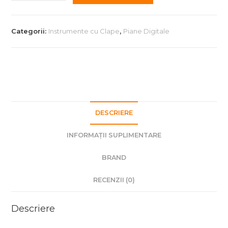
Pian
Digital
Kawai
Categorii:
Instrumente cu Clape
,
Piane Digitale
CA901
Black
DESCRIERE
INFORMAȚII SUPLIMENTARE
BRAND
RECENZII (0)
Descriere