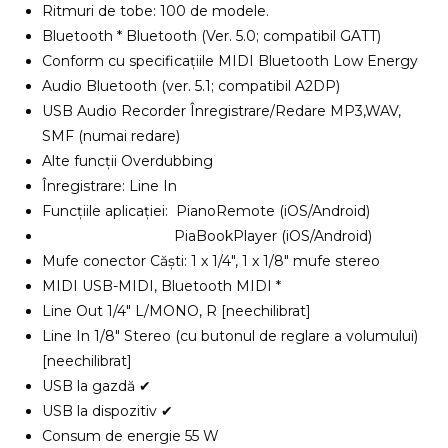
Ritmuri de tobe: 100 de modele.
Bluetooth * Bluetooth (Ver. 5.0; compatibil GATT)
Conform cu specificațiile MIDI Bluetooth Low Energy
Audio Bluetooth (ver. 5.1; compatibil A2DP)
USB Audio Recorder Înregistrare/Redare MP3,WAV,
SMF (numai redare)
Alte funcții Overdubbing
Înregistrare: Line In
Funcțiile aplicației: PianoRemote (iOS/Android)
PiaBookPlayer (iOS/Android)
Mufe conector Căști: 1 x 1/4″, 1 x 1/8″ mufe stereo
MIDI USB-MIDI, Bluetooth MIDI *
Line Out 1/4″ L/MONO, R [neechilibrat]
Line In 1/8″ Stereo (cu butonul de reglare a volumului)
[neechilibrat]
USB la gazdă ✔
USB la dispozitiv ✔
Consum de energie 55 W