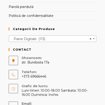
Parolă pierdută
Politică de confidențialitate
Categorii De Produse
Piane Digitale (113)
×
CONTACT
Showroom:
str. Burebista 17a
Telefon:
+373 69666446
Opens
Grafic de lucru
in
Luni-Vineri: 10:00-18:00 Sambata: 10:00-
your
16:00 Duminica: Inchis
application
Email: