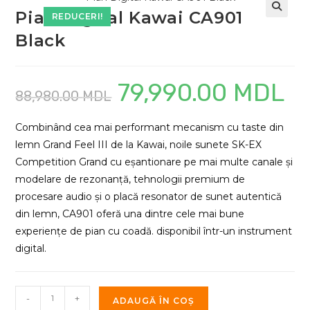
Pian Digital Kawai CA901
REDUCERI!
Black
79,990.00
MDL
Prețul
Prețu
88,980.00
MDL
inițial
curen
a
este:
fost:
79,99
88,980.00 MDL.
Combinând cea mai performant mecanism cu taste din
lemn Grand Feel III de la Kawai, noile sunete SK-EX
Competition Grand cu eșantionare pe mai multe canale și
modelare de rezonanță, tehnologii premium de
procesare audio și o placă resonator de sunet autentică
din lemn, CA901 oferă una dintre cele mai bune
experiențe de pian cu coadă. disponibil într-un instrument
digital.
Cantitate
-
+
ADAUGĂ ÎN COȘ