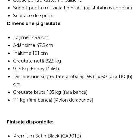
Suport pentru muzică: Tip pliabil (ajustabil în 6 unghiuri).
Scor ace de sprijin.
Dimensiune și greutate:
Lățime 145.5 cm
Adâncime 47,5 cm
Înălțime 101 cm
Greutate netă 82,5 kg
91.5 kg [Ebony Polish]
Dimensiune și greutate ambalaj: 156 (l) x 60 (d) x 110 (h)
cm.
Greutate brută 105 kg (fără bancă).
111 kg (fără bancă) [Polon de abanos]
Finisaje disponibile:
Premium Satin Black (CA901B)