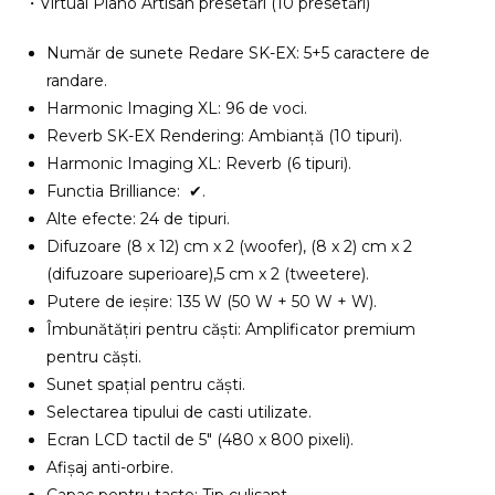
・Virtual Piano Artisan presetări (10 presetări)
Număr de sunete Redare SK-EX: 5+5 caractere de
randare.
Harmonic Imaging XL: 96 de voci.
Reverb SK-EX Rendering: Ambianță (10 tipuri).
Harmonic Imaging XL: Reverb (6 tipuri).
Functia Brilliance: ✔.
Alte efecte: 24 de tipuri.
Difuzoare (8 x 12) cm x 2 (woofer), (8 x 2) cm x 2
(difuzoare superioare),5 cm x 2 (tweetere).
Putere de ieșire: 135 W (50 W + 50 W + W).
Îmbunătățiri pentru căști: Amplificator premium
pentru căști.
Sunet spațial pentru căști.
Selectarea tipului de casti utilizate.
Ecran LCD tactil de 5″ (480 x 800 pixeli).
Afișaj anti-orbire.
Capac pentru taste: Tip culisant.