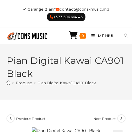
Skip
✔ Garanție 2 ani*
contact@cons-music.md
to
+373 696 664 46
content
MENIUL
0
Pian Digital Kawai CA901
Black
>
Produse
>
Pian Digital Kawai CA901 Black
Previous Product
Next Product