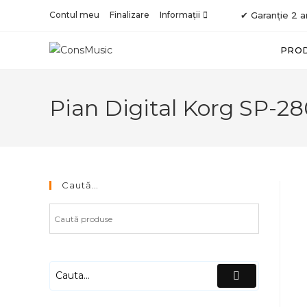
Skip
Contul meu
Finalizare
Informații
✔ Garanție 2 a
to
content
PRO
Pian Digital Korg SP-28
Caută…