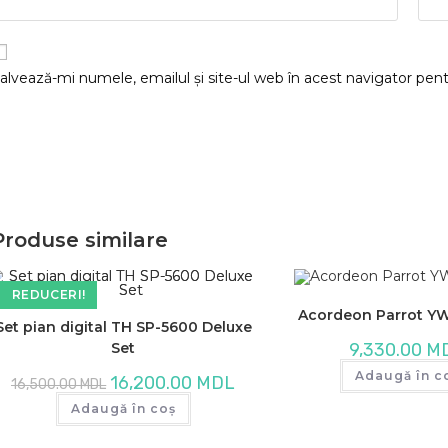
alvează-mi numele, emailul și site-ul web în acest navigator pen
Produse similare
REDUCERI!
Acordeon Parrot Y
Set pian digital TH SP-5600 Deluxe
Set
9,330.00
M
Adaugă în c
Prețul
Prețul
16,200.00
MDL
16,500.00
MDL
inițial
curent
a
este:
Adaugă în coș
fost:
16,200.00 MDL.
16,500.00 MDL.