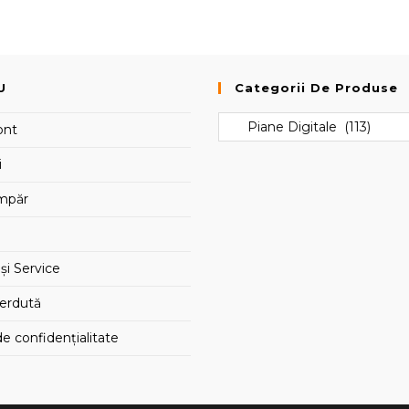
U
Categorii De Produse
ont
i
mpăr
și Service
ierdută
de confidențialitate