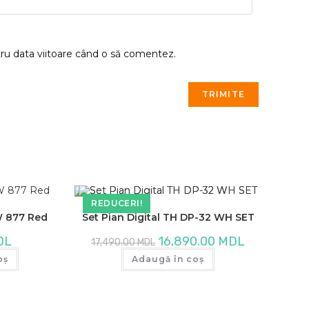
tru data viitoare când o să comentez.
REDUCERI!
W 877 Red
Set Pian Digital TH DP-32 WH SET
Prețul
Prețul
DL
16,890.00
MDL
17,490.00
MDL
inițial
curent
a
este:
oș
Adaugă în coș
fost:
16,890.00 MDL
17,490.00 MDL.