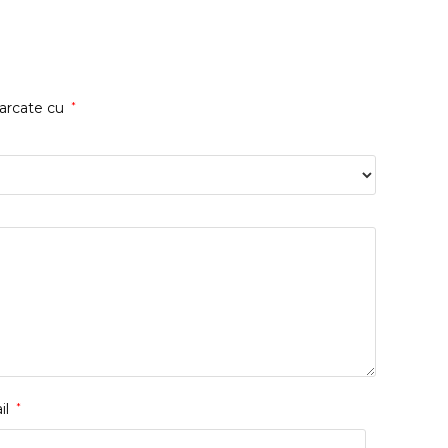
marcate cu
*
il
*