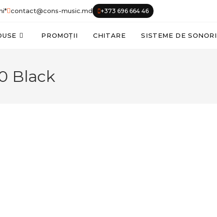
ni*
contact@cons-music.md
+373 696 664 46
DUSE
PROMOȚII
CHITARE
SISTEME DE SONOR
0 Black