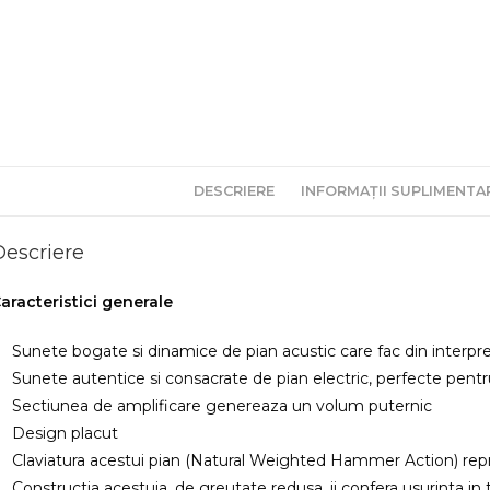
DESCRIERE
INFORMAȚII SUPLIMENTA
Descriere
aracteristici generale
Sunete bogate si dinamice de pian acustic care fac din interpr
Sunete autentice si consacrate de pian electric, perfecte pentru
Sectiunea de amplificare genereaza un volum puternic
Design placut
Claviatura acestui pian (Natural Weighted Hammer Action) repr
Constructia acestuia, de greutate redusa, ii confera usurinta in 