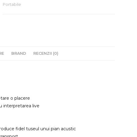
280
Portabile
Black
RE
BRAND
RECENZII (0)
etare o placere
 interpretarea live
oduce fidel tuseul unui pian acustic
transport