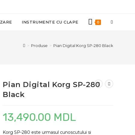
TOGGLE
IZARE
INSTRUMENTE CU CLAPE
0
WEBSITE
>
Produse
>
Pian Digital Korg SP-280 Black
SEARCH
Pian Digital Korg SP-280
Black
13,490.00
MDL
Korg SP-280 este urmasul cunoscutului si