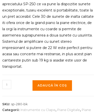
apreciatului SP-250 ce va pune la dispozitie sunete
exceptionale, tuseu excelent si portabilitate, toate la
un pret accesibil. Cele 30 de sunete de inalta calitate
iti ofera orice de la grand piano la piane electrice, de
la orgi la instrumente cu coarde si permite de
asemenea suprapunerea a doua sunete cu usurinta.
Sistemul de amplificare cu sunet stereo
impresionant si putere de 22 W este perfect pentru
acasa sau concerte mai restranse, in plus acest pian
cantareste putin sub 19 kg si asadar este usor de
transportat.
Cantitate
ADAUGĂ ÎN COȘ
Pian
Digital
Korg
SKU:
sp-280-bk
SP-
Categorii:
Instrumente cu Clape
,
Piane Digitale
,
Piane