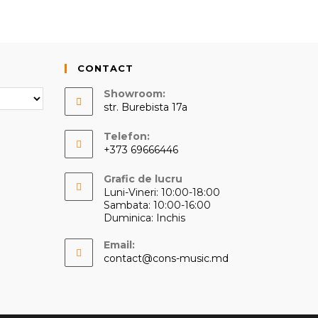
CONTACT
Showroom:
str. Burebista 17a
Telefon:
+373 69666446
Opens
Grafic de lucru
in
Luni-Vineri: 10:00-18:00
your
Sambata: 10:00-16:00
application
Duminica: Inchis
Email:
Opens
contact@cons-music.md
in
your
application