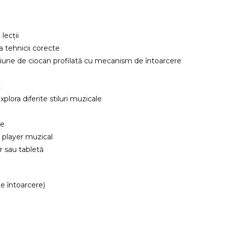
lecții
a tehnicii corecte
țiune de ciocan profilată cu mecanism de întoarcere
t
plora diferite stiluri muzicale
ne
u player muzical
 sau tabletă
e întoarcere)