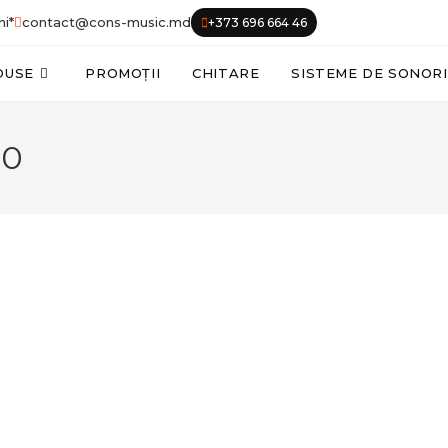
ni*
contact@cons-music.md
+373 696 664 46
DUSE
PROMOȚII
CHITARE
SISTEME DE SONOR
30