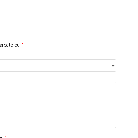
marcate cu
*
il
*