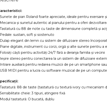
Descriere
aracteristici:
 Sunete de pian Roland foarte apreciate, ideale pentru exersare și 
 Mecanica și sunetul autentic al pianului pentru a oferi dezvoltare
 Tastatură cu 88 de note cu taste de dimensiune completă și ac
 Pedale: sustain, soft și sostenuto
 Dulap elegant din lemn cu sistem de difuzoare stereo încorpora
 Piane digitale, instrument cu corzi, orgă și alte sunete pentru a ex
 Folosiți căști pentru activități 24/7 fără a deranja familia și vecinii
 Ieșire stereo pentru conectarea la un sistem de difuzoare exter
 Intrare auxiliară pentru redarea muzicii de pe un smartphone sa
 USB MIDI pentru a lucra cu software muzical de pe un computer
pecificații:
 Tastatură: 88 de taste (tastatură cu textură ivory cu mecanism d
 Sensibilitate cheie: 3 tipuri, atingere fixă
 Modul tastatură: O bucată, dublu