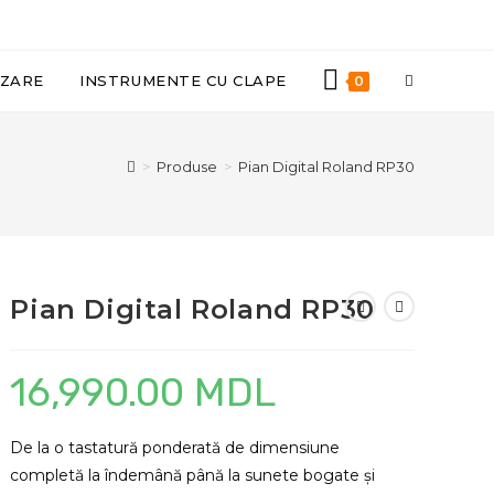
TOGGLE
IZARE
INSTRUMENTE CU CLAPE
0
WEBSITE
>
Produse
>
Pian Digital Roland RP30
SEARCH
Pian Digital Roland RP30
16,990.00
MDL
De la o tastatură ponderată de dimensiune
completă la îndemână până la sunete bogate și