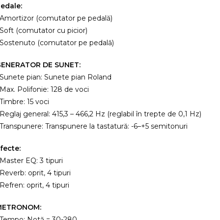
edale:
 Amortizor (comutator pe pedală)
 Soft (comutator cu picior)
 Sostenuto (comutator pe pedală)
GENERATOR DE SUNET:
 Sunete pian: Sunete pian Roland
 Max. Polifonie: 128 de voci
 Timbre: 15 voci
 Reglaj general: 415,3 – 466,2 Hz (reglabil în trepte de 0,1 Hz)
 Transpunere: Transpunere la tastatură: -6–+5 semitonuri
fecte:
 Master EQ: 3 tipuri
 Reverb: oprit, 4 tipuri
 Refren: oprit, 4 tipuri
METRONOM:
 Tempo: Notă = 30-280