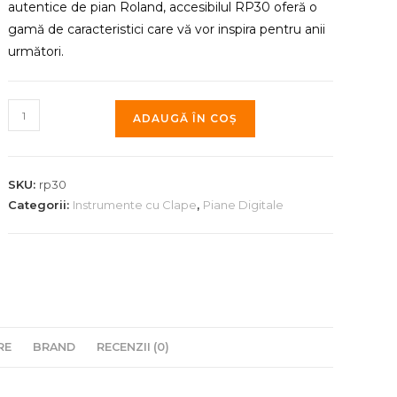
autentice de pian Roland, accesibilul RP30 oferă o
gamă de caracteristici care vă vor inspira pentru anii
următori.
Cantitate
ADAUGĂ ÎN COȘ
Pian
Digital
Roland
SKU:
rp30
RP30
Categorii:
Instrumente cu Clape
,
Piane Digitale
RE
BRAND
RECENZII (0)