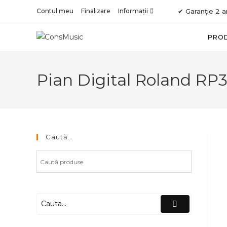
Skip
Contul meu
Finalizare
Informații
✔ Garanție 2 a
to
content
PRO
Pian Digital Roland RP
Caută…