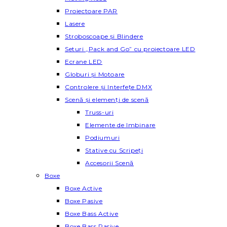
Proiectoare PAR
Lasere
Stroboscoape și Blindere
Seturi „Pack and Go” cu proiectoare LED
Ecrane LED
Globuri și Motoare
Controlere și Interfețe DMX
Scenă și elemenți de scenă
Truss-uri
Elemente de Imbinare
Podiumuri
Stative cu Scripeți
Accesorii Scenă
Boxe
Boxe Active
Boxe Pasive
Boxe Bass Active
Boxe Bass Pasive