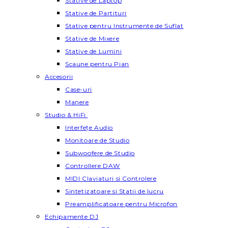
Stative de Laptop
Stative de Partituri
Stative pentru Instrumente de Suflat
Stative de Mixere
Stative de Lumini
Scaune pentru Pian
Accesorii
Case-uri
Manere
Studio & HiFi
Interfețe Audio
Monitoare de Studio
Subwoofere de Studio
Controllere DAW
MIDI Claviaturi si Controlere
Sintetizatoare si Statii de lucru
Preamplificatoare pentru Microfon
Echipamente DJ