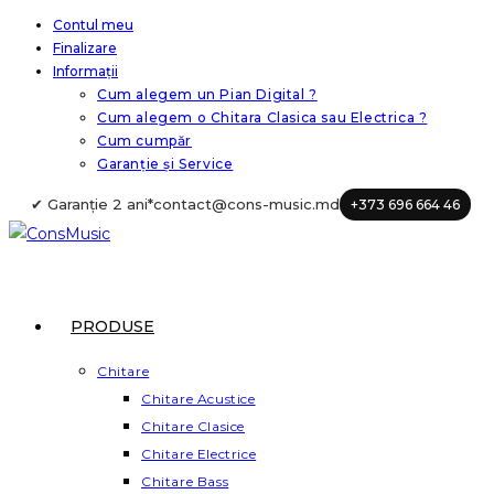
Skip
Contul meu
Finalizare
to
Informații
content
Cum alegem un Pian Digital ?
Cum alegem o Chitara Clasica sau Electrica ?
Cum cumpăr
Garanție și Service
✔ Garanție 2 ani*
contact@cons-music.md
+373 696 664 46
PRODUSE
Chitare
Chitare Acustice
Chitare Clasice
Chitare Electrice
Chitare Bass