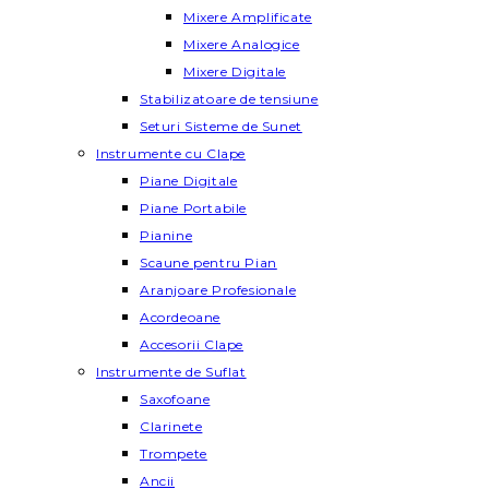
Mixere Amplificate
Mixere Analogice
Mixere Digitale
Stabilizatoare de tensiune
Seturi Sisteme de Sunet
Instrumente cu Clape
Piane Digitale
Piane Portabile
Pianine
Scaune pentru Pian
Aranjoare Profesionale
Acordeoane
Accesorii Clape
Instrumente de Suflat
Saxofoane
Clarinete
Trompete
Ancii