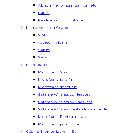
Althorn/Tenorhorn Bariton, etc
Naiuri
Produse curatat, intretinere
Instrumente cu Coarde
Viori
Accesorii Vioara
Cobze
Sacâz
Microfoane
Microfoane Voce
Microfoane fara fir
Microfoane de Studio
Sisteme Wireless cu Headset
Sisteme Wireless cu Lavalieră
Sisteme Wireless Pentru Instrumente
Microfoane Pentru Instalatii
Microfoane pentru cor
Căști și Monitorizare In-Ear