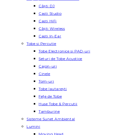
Căști DJ
Casti Studio
Casti HiFi
Căști Wireless
Casti In-Ear
Tobe si Percutie
Tobe Electronice si PAD-uri
Seturi de Tobe Acustice
Cajon-uri
Cinele
Tom-uri
Tobe lautareşti
Fețe de Tobe
Huse Tobe & Percutii
Tamburine
Sisteme Sunet Ambiental
Lumini
Moving Head