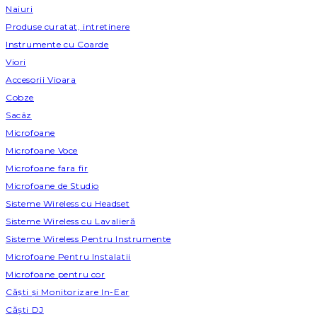
Naiuri
Produse curatat, intretinere
Instrumente cu Coarde
Viori
Accesorii Vioara
Cobze
Sacâz
Microfoane
Microfoane Voce
Microfoane fara fir
Microfoane de Studio
Sisteme Wireless cu Headset
Sisteme Wireless cu Lavalieră
Sisteme Wireless Pentru Instrumente
Microfoane Pentru Instalatii
Microfoane pentru cor
Căști și Monitorizare In-Ear
Căști DJ