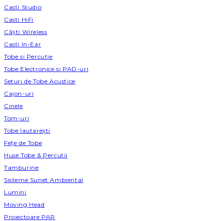
Casti Studio
Casti HiFi
Căști Wireless
Casti In-Ear
Tobe si Percutie
Tobe Electronice si PAD-uri
Seturi de Tobe Acustice
Cajon-uri
Cinele
Tom-uri
Tobe lautareşti
Fețe de Tobe
Huse Tobe & Percutii
Tamburine
Sisteme Sunet Ambiental
Lumini
Moving Head
Proiectoare PAR