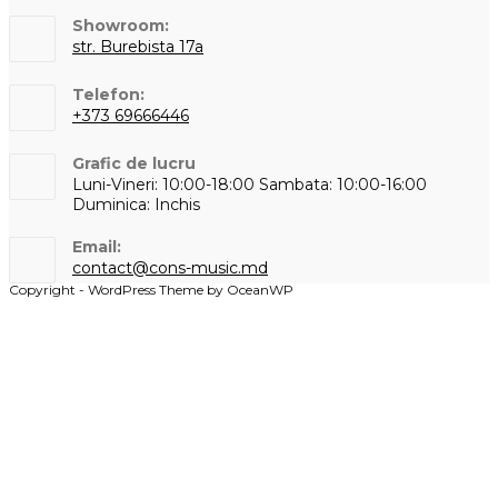
Showroom:
str. Burebista 17a
Telefon:
+373 69666446
Opens
Grafic de lucru
in
Luni-Vineri: 10:00-18:00 Sambata: 10:00-16:00
your
Duminica: Inchis
application
Email:
Opens
contact@cons-music.md
in
Copyright - WordPress Theme by OceanWP
your
application