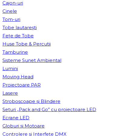
Cajon-uri
Cinele
Tom-uri
Tobe lautareşti
Fețe de Tobe
Huse Tobe & Percutii
Tamburine
Sisteme Sunet Ambiental
Lumini
Moving Head
Proiectoare PAR
Lasere
Stroboscoape și Blindere
Seturi „Pack and Go” cu proiectoare LED
Ecrane LED
Globuri și Motoare
Controlere și Interfețe DMX