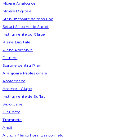
Mixere Analogice
Mixere Digitale
Stabilizatoare de tensiune
Seturi Sisteme de Sunet
Instrumente cu Clape
Piane Digitale
Piane Portabile
Pianine
Scaune pentru Pian
Aranjoare Profesionale
Acordeoane
Accesorii Clape
Instrumente de Suflat
Saxofoane
Clarinete
Trompete
Ancii
Althorn/Tenorhorn Bariton, etc