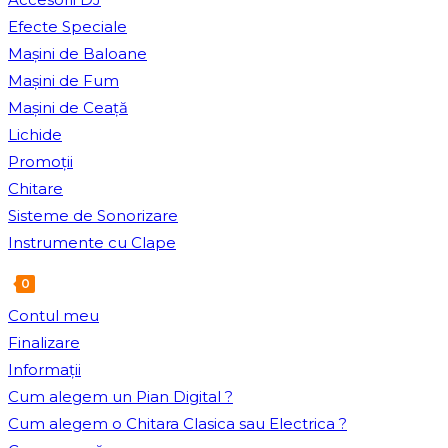
Efecte Speciale
Mașini de Baloane
Mașini de Fum
Mașini de Ceață
Lichide
Promoții
Chitare
Sisteme de Sonorizare
Instrumente cu Clape
0
Toggle
Contul meu
website
Finalizare
search
Informații
Cum alegem un Pian Digital ?
Cum alegem o Chitara Clasica sau Electrica ?