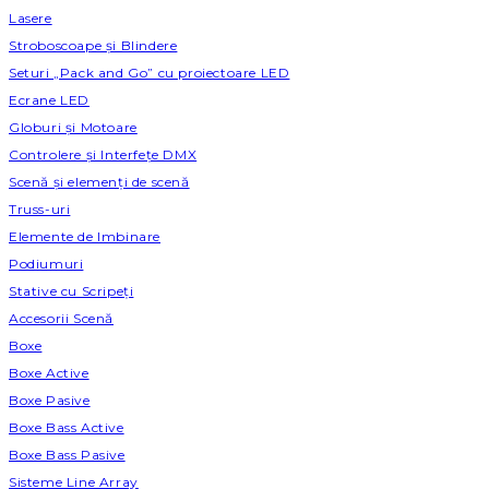
Lasere
Stroboscoape și Blindere
Seturi „Pack and Go” cu proiectoare LED
Ecrane LED
Globuri și Motoare
Controlere și Interfețe DMX
Scenă și elemenți de scenă
Truss-uri
Elemente de Imbinare
Podiumuri
Stative cu Scripeți
Accesorii Scenă
Boxe
Boxe Active
Boxe Pasive
Boxe Bass Active
Boxe Bass Pasive
Sisteme Line Array