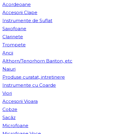
Acordeoane
Accesorii Clape
Instrumente de Suflat
Saxofoane
Clarinete
Trompete
Ancii
Althorn/Tenorhorn Bariton, etc
Naiuri
Produse curatat, intretinere
Instrumente cu Coarde
Viori
Accesorii Vioara
Cobze
Sacâz
Microfoane
Microfoane Voce