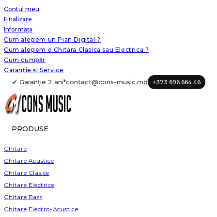
Skip
Contul meu
Finalizare
to
Informații
content
Cum alegem un Pian Digital ?
Cum alegem o Chitara Clasica sau Electrica ?
Cum cumpăr
Garanție și Service
✔ Garanție 2 ani*
contact@cons-music.md
+373 696 664 46
PRODUSE
Chitare
Chitare Acustice
Chitare Clasice
Chitare Electrice
Chitare Bass
Chitare Electro-Acustice