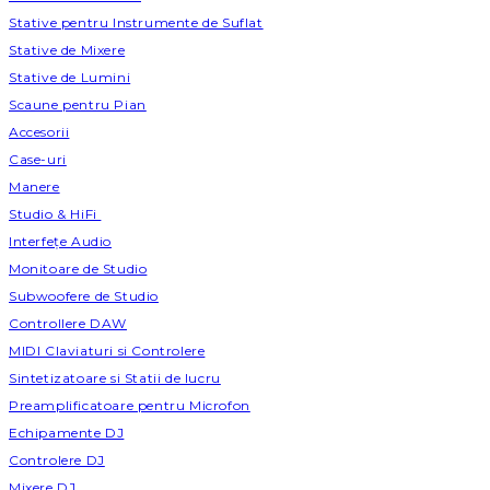
Stative pentru Instrumente de Suflat
Stative de Mixere
Stative de Lumini
Scaune pentru Pian
Accesorii
Case-uri
Manere
Studio & HiFi
Interfețe Audio
Monitoare de Studio
Subwoofere de Studio
Controllere DAW
MIDI Claviaturi si Controlere
Sintetizatoare si Statii de lucru
Preamplificatoare pentru Microfon
Echipamente DJ
Controlere DJ
Mixere DJ