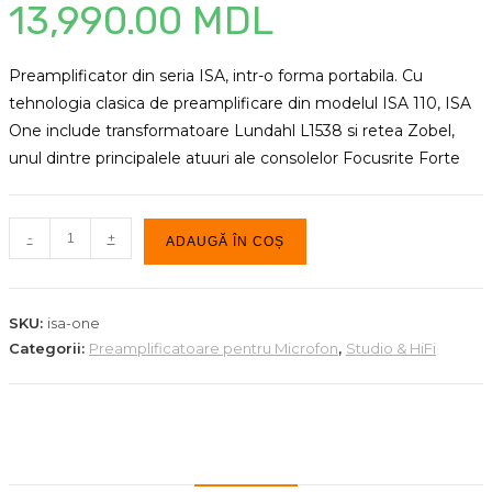
13,990.00
MDL
Preamplificator din seria ISA, intr-o forma portabila. Cu
tehnologia clasica de preamplificare din modelul ISA 110, ISA
One include transformatoare Lundahl L1538 si retea Zobel,
unul dintre principalele atuuri ale consolelor Focusrite Forte
Cantitate
-
+
ADAUGĂ ÎN COȘ
Preamplificator
pentru
microfon
SKU:
isa-one
Focusrite
Categorii:
Preamplificatoare pentru Microfon
,
Studio & HiFi
ISA
One